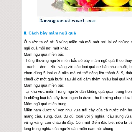
Cách bày mâm ngũ quả
Ở nước ta có tới 3 vùng miền mà mỗi một nơi lại có những n
ngũ quả mỗi nơi một khác.
Mâm ngũ quả miền bắc
Thông thường người miền bắc sẽ bày mâm ngũ quả theo thuyết
– xanh – đen – đỏ - vàng với các loại quả cơ bản như chuối, b
chọn đúng 5 loại quả nữa mà có thể nâng lên thành 8, 9, th
chuối đỡ một quả bưởi sau đó cài cắm thêm nhiều loại quả kh
Mâm ngũ quả miền bắc
Tại khu vực miền Trung, người dân không quá quan trọng tron
là những loại trái cây tươi ngon là được, họ thường chọn dưa
Mâm ngũ quả miền trung
Miền nam được ví von như vựa trái cây của cả nước nên hoa
mãng cầu, sung, dừa, đu đủ, xoài với ý nghĩa ‘’cầu sung vừ
vững vàng, con cháu đủ đầy. Còn một điểm đặc biệt nữa là tr
lòng trung nghĩa của người dân miền nam nói chung.