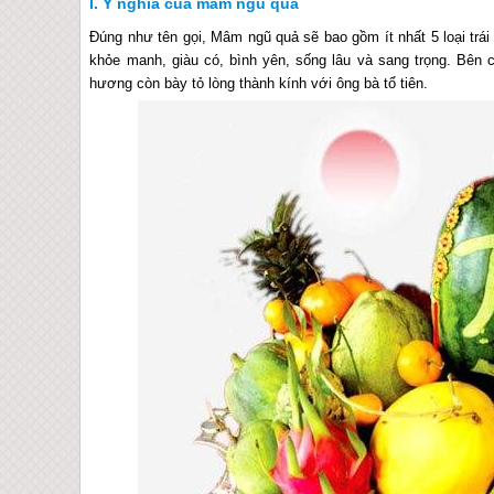
Ý nghĩa của mâm ngũ quả
Đúng như tên gọi, Mâm ngũ quả sẽ bao gồm ít nhất 5 loại trái
khỏe manh, giàu có, bình yên, sống lâu và sang trọng. Bên 
hương còn bày tỏ lòng thành kính với ông bà tổ tiên.