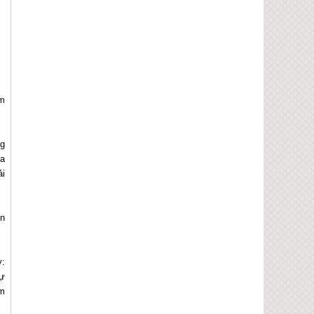
âm
ng
ựa
ải
ễn
y:
sự
ấm