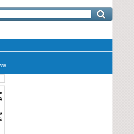
338
ra
hề
ra
hề