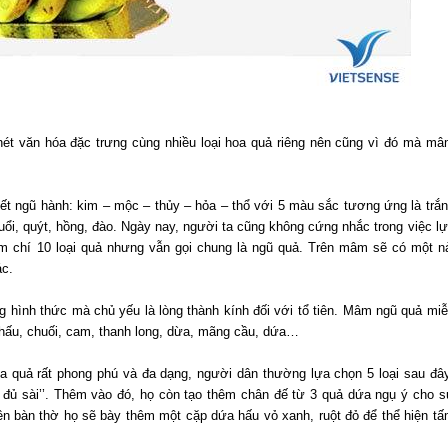
ét văn hóa đặc trưng cùng nhiều loại hoa quả riêng nên cũng vì đó mà m
 ngũ hành: kim – mộc – thủy – hỏa – thổ với 5 màu sắc tương ứng là trắ
uổi, quýt, hồng, đào. Ngày nay, người ta cũng không cứng nhắc trong việc l
ậm chí 10 loại quả nhưng vẫn gọi chung là ngũ quả. Trên mâm sẽ có một n
ác.
g hình thức mà chủ yếu là lòng thành kính đối với tổ tiên. Mâm ngũ quả mi
 hấu, chuối, cam, thanh long, dừa, mãng cầu, dứa…
 quả rất phong phú và đa dạng, người dân thường lựa chọn 5 loại sau đâ
a đủ sài’’. Thêm vào đó, họ còn tạo thêm chân đế từ 3 quả dứa ngụ ý cho 
ên bàn thờ họ sẽ bày thêm một cặp dứa hấu vỏ xanh, ruột đỏ để thể hiện t