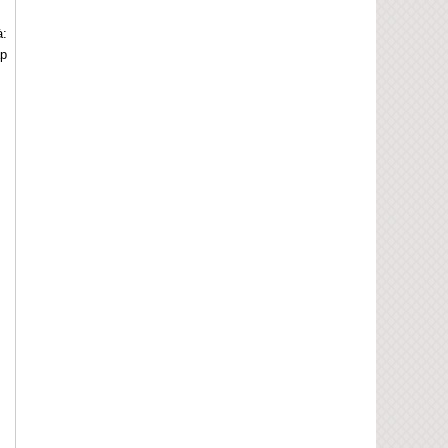
à:
ắp