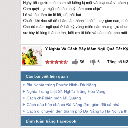
Ngày tết người miền nam sẽ kiêng kị một vài loại quả vì cách 
Cam quýt: tục ngữ có câu ‘’quýt làm cam chịu’’
Lê và táo: làm ăn lê lết, dễ thất bại
Chuối: khi đọc sẽ dễ nhầm lẫn thành ‘’chúi’’ – sự gian nan, chô
Cho dù mâm ngũ quả ở bất kỳ vùng miền nào nhưng tựu chung 
sự bày tỏ lòng thành kính, biết ơn tổ tiên và cầu chúc cho mộ
Ý Nghĩa Và Cách Bày Mâm Ngũ Quả Tết Kỷ
6
56
6
Bia Nghĩa trủng Phước Ninh- Đà Nẵng
Nghĩa Trang Liệt Sĩ: Nghĩa Trũng Hòa Vang
Cách chế biến món Mì Quảng
Cách nấu bún chả cá Đà Nẵng đơn giản đãi cả nhà
Cách di chuyển đến thành phố Đà Nẵng từ Hà Nội và t