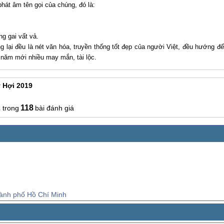
phát âm tên gọi của chúng, đó là:
ng gai vất vả.
lại đều là nét văn hóa, truyền thống tốt đẹp của người Việt, đều hướng đ
t năm mới nhiều may mắn, tài lộc.
 Hợi 2019
2
118
bài đánh giá
hành phố Hồ Chí Minh