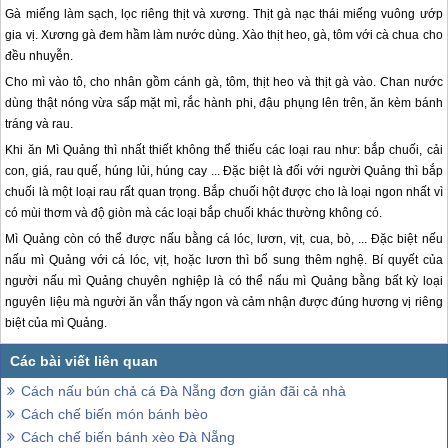
Gà miếng làm sạch, lọc riêng thịt và xương. Thịt gà nạc thái miếng vuông ướp
gia vị. Xương gà đem hầm làm nước dùng. Xào thịt heo, gà, tôm với cà chua cho
đều nhuyễn.
Cho mì vào tô, cho nhân gồm cánh gà, tôm, thịt heo và thịt gà vào. Chan nước
dùng thật nóng vừa sấp mặt mì, rắc hành phi, đậu phụng lên trên, ăn kèm bánh
tráng và rau.
Khi ăn Mì Quảng thì nhất thiết không thể thiếu các loại rau như: bắp chuối, cải
con, giá, rau quế, húng lủi, húng cay ... Đặc biệt là đối với người Quảng thì bắp
chuối là một loại rau rất quan trọng. Bắp chuối hột được cho là loại ngon nhất vì
có mùi thơm và độ giòn mà các loại bắp chuối khác thường không có.
Mì Quảng còn có thể được nấu bằng cá lóc, lươn, vịt, cua, bò, ... Đặc biệt nếu
nấu mì Quảng với cá lóc, vịt, hoặc lươn thì bổ sung thêm nghệ. Bí quyết của
người nấu mì Quảng chuyên nghiệp là có thể nấu mì Quảng bằng bất kỳ loại
nguyên liệu mà người ăn vẫn thấy ngon và cảm nhận được đúng hương vị riêng
biệt của mì Quảng.
Cách nấu bún chả cá Đà Nẵng đơn giản đãi cả nhà
Cách chế biến món bánh bèo
Cách chế biến bánh xèo Đà Nẵng