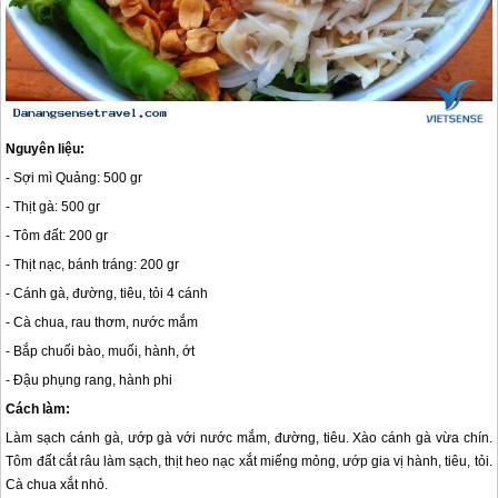
Nguyên liệu:
- Sợi mì Quảng: 500 gr
- Thịt gà: 500 gr
- Tôm đất: 200 gr
- Thịt nạc, bánh tráng: 200 gr
- Cánh gà, đường, tiêu, tỏi 4 cánh
- Cà chua, rau thơm, nước mắm
- Bắp chuối bào, muối, hành, ớt
- Đậu phụng rang, hành phi
Cách làm:
Làm sạch cánh gà, ướp gà với nước mắm, đường, tiêu. Xào cánh gà vừa chín.
Tôm đất cắt râu làm sạch, thịt heo nạc xắt miếng mỏng, ướp gia vị hành, tiêu, tỏi.
Cà chua xắt nhỏ.