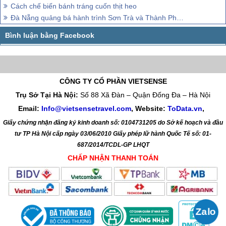
Cách chế biến bánh tráng cuốn thịt heo
Đà Nẵng quảng bá hành trình Sơn Trà và Thành Phố biển
CÔNG TY CỔ PHẦN VIETSENSE
Trụ Sở Tại Hà Nội:
Số 88 Xã Đàn – Quận Đống Đa – Hà Nội
Email:
Info@vietsensetravel.com
, Website:
ToData.vn
,
Giấy chứng nhận đăng ký kinh doanh số: 0104731205 do Sở kế hoạch và đầu
tư TP Hà Nội cấp ngày 03/06/2010 Giấy phép lữ hành Quốc Tế số: 01-
687/2014/TCDL-GP LHQT
CHẤP NHẬN THANH TOÁN