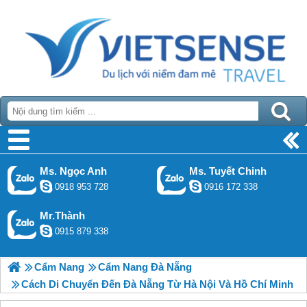
Ms. Ngọc Anh
Ms. Tuyết Chinh
0918 953 728
0916 172 338
Mr.Thành
0915 879 338
Cẩm Nang
Cẩm Nang Đà Nẵng
Cách Di Chuyển Đến Đà Nẵng Từ Hà Nội Và Hồ Chí Minh