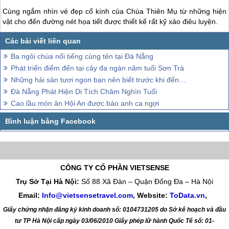
Cùng ngắm nhìn vẻ đẹp cổ kính của Chùa Thiên Mụ từ những hiện
vật cho đến đường nét họa tiết được thiết kế rất kỹ xảo điêu luyện.
Ba ngôi chùa nổi tiếng cùng tên tại Đà Nẵng
Phát triển điểm đến tại cây đa ngàn năm tuổi Sơn Trà
Những hải sản tươi ngon bạn nên biết trước khi đến Đà Nẵng
Đà Nẵng Phát Hiện Di Tích Chăm Nghìn Tuổi
Cao lầu món ăn Hội An được báo anh ca ngợi
CÔNG TY CỔ PHẦN VIETSENSE
Trụ Sở Tại Hà Nội:
Số 88 Xã Đàn – Quận Đống Đa – Hà Nội
Email:
Info@vietsensetravel.com
, Website:
ToData.vn
,
Giấy chứng nhận đăng ký kinh doanh số: 0104731205 do Sở kế hoạch và đầu
tư TP Hà Nội cấp ngày 03/06/2010 Giấy phép lữ hành Quốc Tế số: 01-