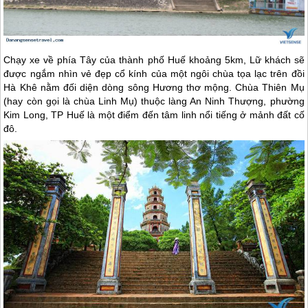
Chạy xe về phía Tây của thành phố
Huế
khoảng 5km, Lữ khách sẽ
được ngắm nhìn vẻ đẹp cổ kính của một ngôi chùa tọa lạc trên đồi
Hà Khê nằm đối diện dòng sông Hương thơ mộng. Chùa Thiên Mụ
(hay còn gọi là chùa Linh Mụ) thuộc làng An Ninh Thượng, phường
Kim Long, TP
Huế
là một điểm đến tâm linh nổi tiếng ở mảnh đất cố
đô.