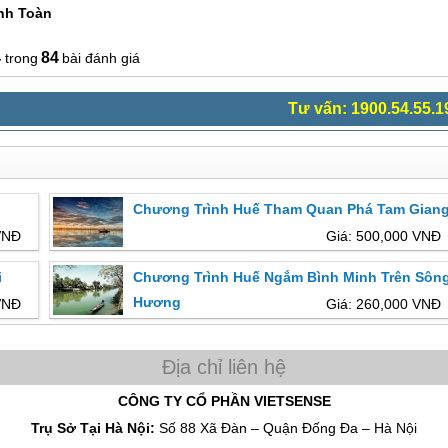
nh Toàn
4
84
bài đánh giá
Tư vấn: 1900.54.55.1
Chương Trình Huế Tham Quan Phá Tam Gian
VNĐ
Giá: 500,000 VNĐ
i
Chương Trình Huế Ngắm Bình Minh Trên Sôn
Hương
VNĐ
Giá: 260,000 VNĐ
CÔNG TY CỔ PHẦN VIETSENSE
Trụ Sở Tại Hà Nội:
Số 88 Xã Đàn – Quận Đống Đa – Hà Nội