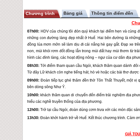
Bảng giá
Thông tin điểm đến
Chương trình
Chư
07h00:
HDV của chúng tôi đón quý khách tại điểm hẹn và cùng 
những con đường làng đẹp nhất ở
Huế
. Hai bên đường là những
đồng lúa mơn mởn sẽ làm dịu đi cái nắng hè gay gắt. Đạp xe trê
non, mùi khói rơm đốt đồng lẫn trong mùi đất hay mùi thơm từ trái
hình các đình làng, các hoạt động nông – ngư của cư dân địa phư
08h30:
Tới điểm tham quan cầu Ngói, khách thăm quan dành đôi c
Từ đây Lữ khách còn nghe tiếng hát, hò vè hoặc các bài thơ được
09h00:
Đoàn tiếp tục ghé thăm đền thờ Tôn Thất Thuyết, một vị q
bên dòng sông Như Ý.
10h00:
khách thăm quan di chuyển đến điểm trải nghiệm địa phư
hiểu các nghề truyền thống của địa phương.
12h00:
Trở lại cầu Ngói, đoàn dùng cơm trưa với các món đặc sả
13h30:
Đoàn khởi hành trở về
Huế
. Kết thúc chương trình. Cảm ơ
GIÁ
TO