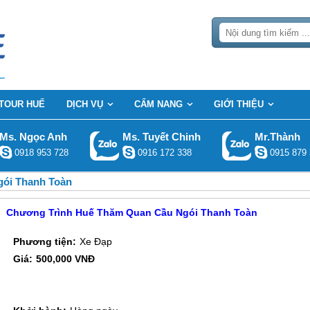
TOUR HUẾ
DỊCH VỤ
CẨM NANG
GIỚI THIỆU
Ms. Ngọc Anh
Ms. Tuyết Chinh
Mr.Thành
0918 953 728
0916 172 338
0915 879 
ói Thanh Toàn
Chương Trình Huế Thăm Quan Cầu Ngói Thanh Toàn
Phương tiện:
Xe Đạp
Giá:
500,000 VNĐ