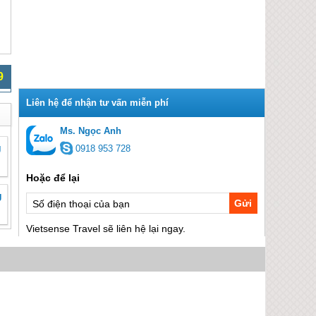
9
Ms. Ngọc Anh
g
0918 953 728
g
Gửi