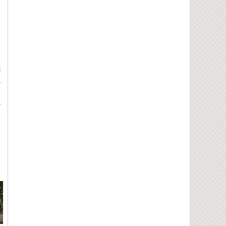
ề
i
ạ
g
à
n