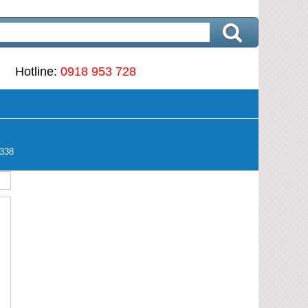
Hotline:
0918 953 728
338