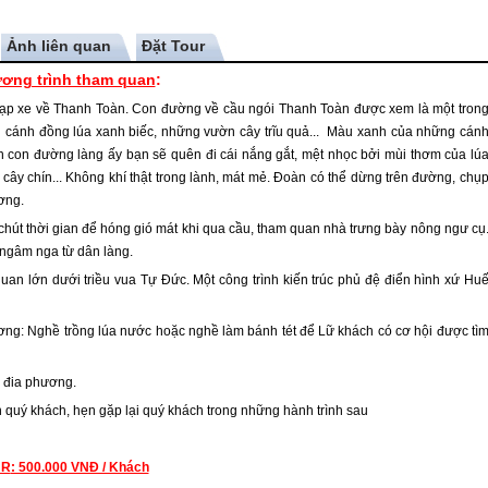
Ảnh liên quan
ơng trình tham quan
:
đạp xe về Thanh Toàn. Con đường về cầu ngói Thanh Toàn được xem là một tron
 cánh đồng lúa xanh biếc, những vườn cây trĩu quả... Màu xanh của những cán
n con đường làng ấy bạn sẽ quên đi cái nắng gắt, mệt nhọc bởi mùi thơm của lú
 cây chín... Không khí thật trong lành, mát mẻ. Đoàn có thể dừng trên đường, chụ
ơng.
hút thời gian để hóng gió mát khi qua cầu, tham quan nhà trưng bày nông ngư cụ
 ngâm nga từ dân làng.
uan lớn dưới triều vua Tự Đức. Một công trình kiến trúc phủ đệ điển hình xứ
Hu
ơng: Nghề trồng lúa nước hoặc nghề làm bánh tét để Lữ khách có cơ hội được tì
n đia phương.
n quý khách, hẹn gặp lại quý khách trong những hành trình sau
UR
: 500.000 VNĐ / Khách