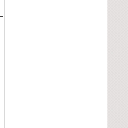
g
h
a
p
.
ế
m