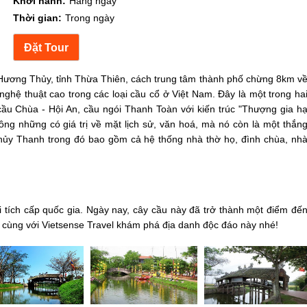
Khởi hành:
Hàng ngày
Thời gian:
Trong ngày
Hương Thủy, tỉnh Thừa Thiên, cách trung tâm thành phố chừng 8km v
nghệ thuật cao trong các loại cầu cổ ở Việt Nam. Đây là một trong ha
cầu Chùa - Hội An, cầu ngói Thanh Toàn với kiến trúc "Thượng gia h
không những có giá trị về mặt lịch sử, văn hoá, mà nó còn là một thắn
Thủy Thanh trong đó bao gồm cả hệ thống nhà thờ họ, đình chùa, nh
 tích cấp quốc gia. Ngày nay, cây cầu này đã trở thành một điểm đế
 cùng với Vietsense Travel khám phá địa danh độc đáo này nhé!