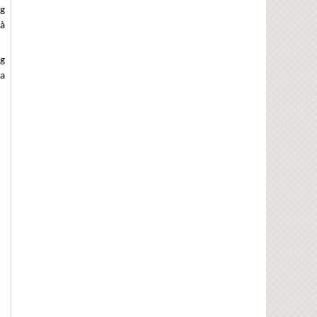
ng
là
ng
a