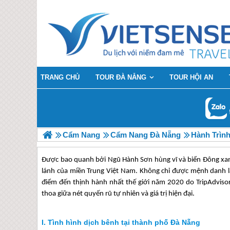
TRANG CHỦ
TOUR ĐÀ NẴNG
TOUR HỘI AN
Cẩm Nang
Cẩm Nang Đà Nẵng
Hành Trìn
Được bao quanh bởi Ngũ Hành Sơn hùng vĩ và biển Đông xan
lánh của miền Trung Việt Nam. Không chỉ được mệnh danh l
điểm đến thịnh hành nhất thế giới năm 2020 do TripAdvisor 
thoa giữa nét quyến rũ tự nhiên và giá trị hiện đại.
Tình hình dịch bênh tại thành phố Đà Nẵng