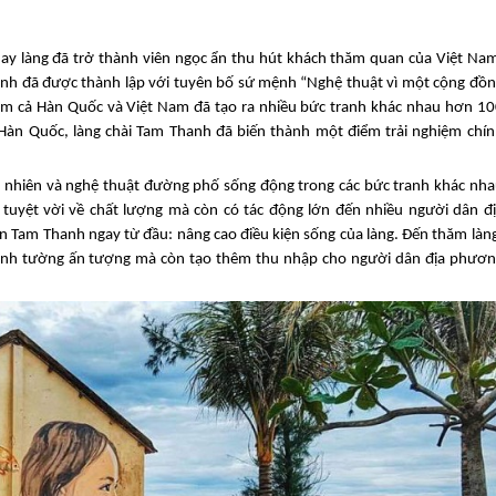
nay làng đã trở thành viên ngọc ẩn thu hút khách thăm quan của Việt Na
ình đã được thành lập với tuyên bố sứ mệnh “Nghệ thuật vì một cộng đồ
m cả Hàn Quốc và Việt Nam đã tạo ra nhiều bức tranh khác nhau hơn 10
Hàn Quốc, làng chài Tam Thanh đã biến thành một điểm trải nghiệm chí
tự nhiên và nghệ thuật đường phố sống động trong các bức tranh khác nh
tuyệt vời về chất lượng mà còn có tác động lớn đến nhiều người dân đ
ọn Tam Thanh ngay từ đầu: nâng cao điều kiện sống của làng. Đến thăm làn
nh tường ấn tượng mà còn tạo thêm thu nhập cho người dân địa phươn