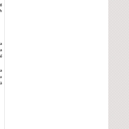
ng
ch
ùa
ủa
để
ựa
ầu
là