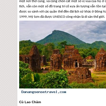
một nơi thờ cúng, và cũng chôn cất một số vị vua của họ ở 
tích, vẫn còn một số đồ trang trí cổ xưa ấn tượng vẫn tồn t
được so sánh với các quần thể đền đài lịch sử khác ở Đông
1999, Mỹ Sơn đã được UNESCO công nhận là di sản thế giới.
Cù Lao Chàm