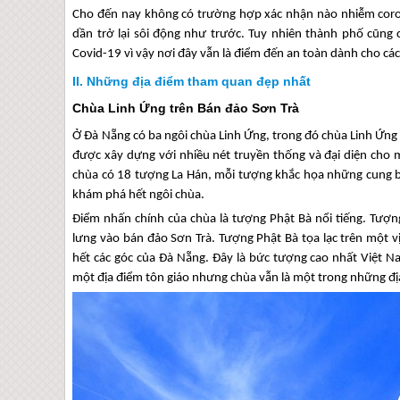
Cho đến nay không có trường hợp xác nhận nào nhiễm coro
dần trở lại sôi động như trước. Tuy nhiên thành phố cũng
Covid-19 vì vậy nơi đây vẫn là điểm đến an toàn dành cho c
Những địa điểm tham quan đẹp nhất
Chùa Linh Ứng trên Bán đảo Sơn Trà
Ở
Đà Nẵng
có ba ngôi chùa Linh Ứng, trong đó chùa Linh Ứng 
được xây dựng với nhiều nét truyền thống và đại diện cho 
chùa có 18 tượng La Hán, mỗi tượng khắc họa những cung b
khám phá hết ngôi chùa.
Điểm nhấn chính của chùa là tượng Phật Bà nổi tiếng. Tượng
lưng vào bán đảo Sơn Trà. Tượng Phật Bà tọa lạc trên một v
hết các góc của
Đà Nẵng
. Đây là bức tượng cao nhất Việt N
một địa điểm tôn giáo nhưng chùa vẫn là một trong những đ