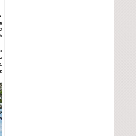
m.
ng
0
nh
au
ịa
g,
g