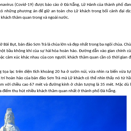
navirus (Covid-19) được báo cáo ở
Đà Nẵng
, Lữ Hành của thành phố đa
 có những phương án để giữ an toàn cho Lữ khách trong bối cảnh đại dị
ác khách thăm quan trong và ngoài nước.
ở Bãi Bụt, bán đảo Sơn Trà là chùa lớn và đẹp nhất trong ba ngôi chùa. Ch
một bầu không khí của sự hài hòa hoàn hảo. Đường dẫn vào gian chính c
ậc cảm xúc khác nhau của con người. khách thăm quan cần có thời gian 
 tọa lạc trên diện tích khoảng 20 ha ở sườn núi, vừa nhìn ra biển vừa t
ị trí hoàn hảo của bán đảo Sơn Trà mà Lữ khách có thể nhìn thấy nó từ h
am với chiều cao 67 mét và đường kính ở chân tượng là 35 mét. Mặc dù 
ịa điểm thu hút nhiều khách thăm quan nhất ở thành phố
Đà Nẵng
.