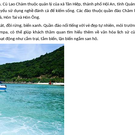
 Cù Lao Chàm thuộc quản lý của xã Tân Hiệp, thành phố
Hội An
, tỉnh Quả
 yếu sử dụng nghề đánh cá để kiếm sống. Các đảo thuộc quần đảo Chăm 
, Hòn Tai và Hòn Ông.
t, đồi rừng, biển xanh. Quần đảo nổi tiếng với vẻ đẹp tự nhiên, môi trườ
pa, có thể giúp khách thăm quan tìm hiểu thêm về văn hóa lịch sử củ
ạt động như cắm trại, tắm biển, lặn biển ngắm san hô.