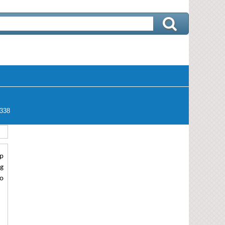
338
ấp
ng
ao