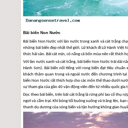
Bãi biển Non Nước
Bãi biển Non Nước với làn nước trong xanh và cát trắng c
những bãi biển đẹp nhất thế giới. Lữ khách đi Lữ Hành Việt
thức hải sản. Bãi cát mịn, có nắng cả bốn mùa nên rất thích
Với làn nước xanh và cát trắng, bãi biển Non Nước trải dài
Hành Sơn). Bãi biển nổi tiếng với rong biển đạt tiêu chu
khách thăm quan trong và ngoài nước đến chương trình tại V
biển Non Nước rất thích hợp cho các môn thể thao dưới nước, 
sự tham gia của gần 40 vận động viên đến từ nhiều quốc gia tr
Dọc theo bãi biển, trên bãi cát trắng là rừng phi lao cổ thụ 
ngơi và cắm trại. Khi bóng tối buông xuống và trăng lên, bạn
thanh du dương của sóng biển và tận hưởng không gian huyề