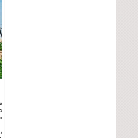
và
0
Ấn
hư