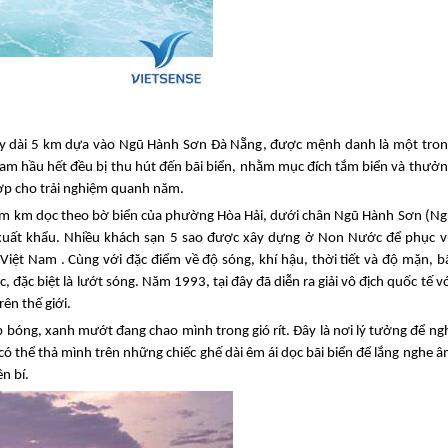
hạy dài 5 km dựa vào Ngũ Hành Sơn
Đà Nẵng
, được mệnh danh là một tron
 Nam hầu hết đều bị thu hút đến bãi biển, nhằm mục đích tắm biển và thưở
 hợp cho trải nghiệm quanh năm.
 năm km dọc theo bờ biển của phường Hòa Hải, dưới chân Ngũ Hành Sơn (N
ẩn xuất khẩu. Nhiều khách sạn 5 sao được xây dựng ở Non Nước để phục 
iệt Nam . Cùng với đặc điểm về độ sóng, khí hậu, thời tiết và độ mặn, b
đặc biệt là lướt sóng. Năm 1993, tại đây đã diễn ra giải vô địch quốc tế v
ên thế giới.
rợp bóng, xanh mướt đang chao mình trong gió rít. Đây là nơi lý tưởng để ng
 có thể thả mình trên những chiếc ghế dài êm ái dọc bãi biển để lắng nghe 
n bí.