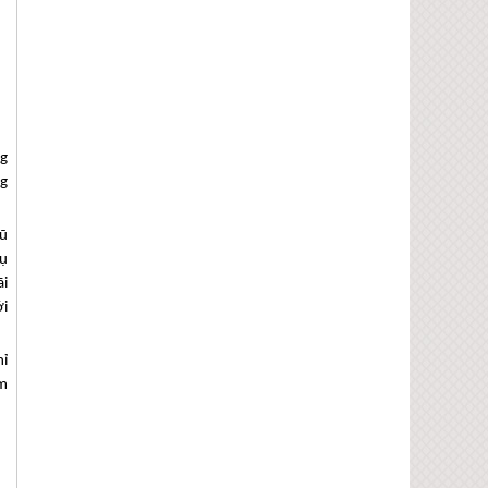
g
ng
gũ
vụ
ãi
ới
hỉ
âm