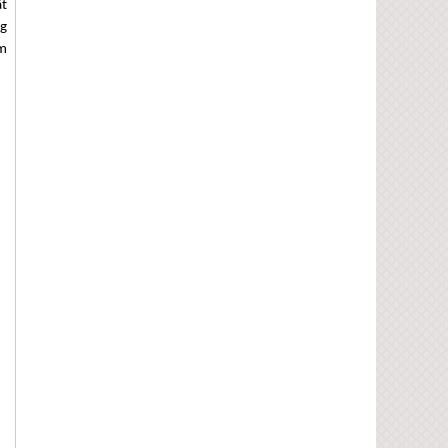
ất
ng
ăm