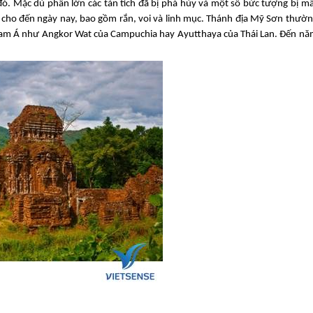
đó. Mặc dù phần lớn các tàn tích đã bị phá hủy và một số bức tượng bị m
ại cho đến ngày nay, bao gồm rắn, voi và linh mục. Thánh địa Mỹ Sơn thườ
 Nam Á như Angkor Wat của Campuchia hay Ayutthaya của Thái Lan. Đến n