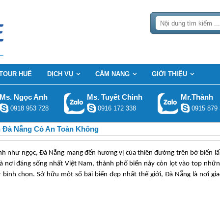
TOUR HUẾ
DỊCH VỤ
CẨM NANG
GIỚI THIỆU
Ms. Ngọc Anh
Ms. Tuyết Chinh
Mr.Thành
0918 953 728
0916 172 338
0915 879 
h Đà Nẵng Có An Toàn Không
h như ngọc, Đà Nẵng mang đến hương vị của thiên đường trên bờ biển l
à nơi đáng sống nhất Việt Nam, thành phố biển này còn lọt vào top nhữ
bình chọn. Sở hữu một số bãi biển đẹp nhất thế giới, Đà Nẵng là nơi gi