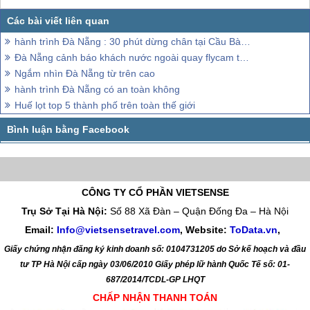
hành trình Đà Nẵng : 30 phút dừng chân tại Cầu Bàn Tay
Đà Nẵng cảnh báo khách nước ngoài quay flycam tại Sơn Trà
Ngắm nhìn Đà Nẵng từ trên cao
hành trình Đà Nẵng có an toàn không
Huế lọt top 5 thành phố trên toàn thế giới
CÔNG TY CỔ PHẦN VIETSENSE
Trụ Sở Tại Hà Nội:
Số 88 Xã Đàn – Quận Đống Đa – Hà Nội
Email:
Info@vietsensetravel.com
, Website:
ToData.vn
,
Giấy chứng nhận đăng ký kinh doanh số: 0104731205 do Sở kế hoạch và đầu
tư TP Hà Nội cấp ngày 03/06/2010 Giấy phép lữ hành Quốc Tế số: 01-
687/2014/TCDL-GP LHQT
CHẤP NHẬN THANH TOÁN