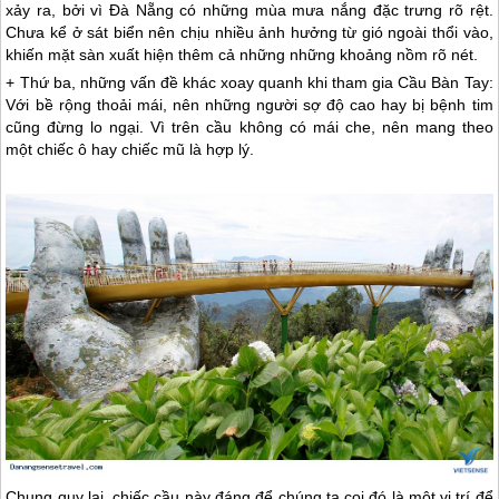
xảy ra, bởi vì
Đà Nẵng
có những mùa mưa nắng đặc trưng rõ rệt.
Chưa kể ở sát biển nên chịu nhiều ảnh hưởng từ gió ngoài thổi vào,
khiến mặt sàn xuất hiện thêm cả những những khoảng nồm rõ nét.
+ Thứ ba, những vấn đề khác xoay quanh khi tham gia Cầu Bàn Tay:
Với bề rộng thoải mái, nên những người sợ độ cao hay bị bệnh tim
cũng đừng lo ngại. Vì trên cầu không có mái che, nên mang theo
một chiếc ô hay chiếc mũ là hợp lý.
Chung quy lại, chiếc cầu này đáng để chúng ta coi đó là một vị trí để