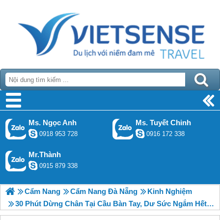
Ms. Ngọc Anh
Ms. Tuyết Chinh
0918 953 728
0916 172 338
Mr.Thành
0915 879 338
Cẩm Nang
Cẩm Nang Đà Nẵng
Kinh Nghiệm
30 Phút Dừng Chân Tại Cầu Bàn Tay, Dư Sức Ngắm Hết Toàn Cảnh Ở Bà Nà Hills, 2018