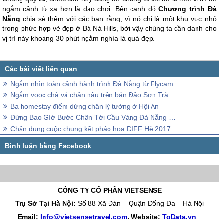
ngắm cảnh từ xa hơn là dạo chơi. Bên cạnh đó
Chương trình
Đà
Nẵng
chia sẻ thêm với các bạn rằng, vì nó chỉ là một khu vực nhỏ
trong phức hợp vẻ đẹp ở Bà Nà Hills, bởi vậy chúng ta cần danh cho
vị trí này khoảng 30 phút ngắm nghía là quá đẹp.
Ngắm nhìn toàn cảnh hành trình Đà Nẵng từ Flycam
Ngắm vọoc chà vá chân nâu trên bán Đảo Sơn Trà
Ba homestay điểm dừng chân lý tưởng ở Hội An
Đừng Bao GIờ Bước Chân Tới Cầu Vàng Đà Nẵng Bởi...
Chân dung cuộc chung kết pháo hoa DIFF Hè 2017
CÔNG TY CỔ PHẦN VIETSENSE
Trụ Sở Tại Hà Nội:
Số 88 Xã Đàn – Quận Đống Đa – Hà Nội
Email:
Info@vietsensetravel.com
, Website:
ToData.vn
,