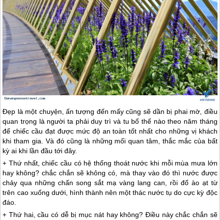
Đẹp là một chuyện, ấn tượng đến mấy cũng sẽ dần bị phai mờ, điều
quan trọng là người ta phải duy trì và tu bổ thế nào theo năm tháng
để chiếc cầu đạt được mức độ an toàn tốt nhất cho những vị khách
khi tham gia. Và đó cũng là những mối quan tâm, thắc mắc của bất
kỳ ai khi lần đầu tới đây.
+ Thứ nhất, chiếc cầu có hệ thống thoát nước khi mỗi mùa mưa lớn
hay không? chắc chắn sẽ không có, mà thay vào đó thì nước được
chảy qua những chấn song sắt mạ vàng lang can, rồi đổ ào ạt từ
trên cao xuống dưới, hình thành nên một thác nước tụ do cực kỳ độc
đáo.
+ Thứ hai, cầu có dễ bị mục nát hay không? Điều này chắc chắn sẽ