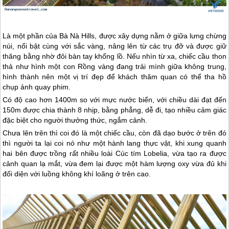
Là một phần của Bà Nà Hills, được xây dựng nằm ở giữa lưng chừng
núi, nổi bật cùng với sắc vàng, nâng lên từ các trụ đỡ và được giữ
thăng bằng nhờ đôi bàn tay khổng lồ. Nếu nhìn từ xa, chiếc cầu thon
thả như hình một con Rồng vàng đang trải mình giữa không trung,
hình thành nên một vị trí đẹp để khách thăm quan có thể tha hồ
chụp ảnh quay phim.
Có độ cao hơn 1400m so với mực nước biển, với chiều dài đạt đến
150m được chia thành 8 nhịp, bằng phẳng, dễ đi, tạo nhiều cảm giác
đặc biệt cho người thưởng thức, ngắm cảnh.
Chưa lên trên thì coi đó là một chiếc cầu, còn đã dạo bước ở trên đó
thì người ta lại coi nó như một hành lang thực vật, khi xung quanh
hai bên được trồng rất nhiều loài Cúc tím Lobelia, vừa tạo ra được
cảnh quan lạ mắt, vừa đem lại được một hàm lượng oxy vừa đủ khi
đối diện với luồng không khí loãng ở trên cao.