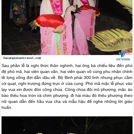
Sau phần lễ là nghi thức thân nghinh, hai ông bà chiếu liệu đến phủ
đệ phò mã, hai viên quan văn, hai viên quan võ cùng phu nhân chỉnh
tề lọng võng đợi dẫn dâu về. Bộ Binh phái 300 lính nhung phục cầm
cờ quạt, nghi trượng đứng trực ở cửa cung. Phò mã mặc lễ phục vào
lạy vua xin được đón công chúa. Công chúa đội mũ phượng, mặc áo
bào thêu hoa tròn và chim phượng, đi hài màu đỏ thêu phượng theo
nữ quan dẫn đến hầu vua cha và mẫu hậu để nghe những lời giáo
huấn.