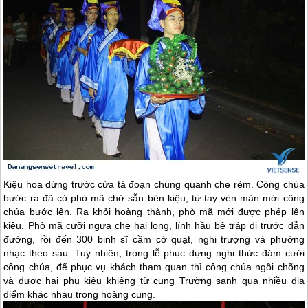
Kiệu hoa dừng trước cửa tả đoạn chung quanh che rèm. Công chúa
bước ra đã có phò mã chờ sẵn bên kiệu, tự tay vén màn mời công
chúa bước lên. Ra khỏi hoàng thành, phò mã mới được phép lên
kiệu. Phò mã cưỡi ngựa che hai lọng, lính hầu bê tráp đi trước dẫn
đường, rồi đến 300 binh sĩ cầm cờ quạt, nghi trượng và phường
nhạc theo sau. Tuy nhiên, trong lễ phục dựng nghi thức đám cưới
công chúa, để phục vụ khách tham quan thì công chúa ngồi chõng
và được hai phu kiệu khiêng từ cung Trường sanh qua nhiều địa
điểm khác nhau trong hoàng cung.