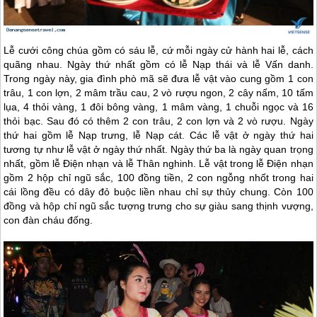
Lễ cưới công chúa gồm có sáu lễ, cứ mỗi ngày cử hành hai lễ, cách
quãng nhau. Ngày thứ nhất gồm có lễ Nạp thái và lễ Vấn danh.
Trong ngày này, gia đình phò mã sẽ đưa lễ vật vào cung gồm 1 con
trâu, 1 con lợn, 2 mâm trầu cau, 2 vò rượu ngon, 2 cây nấm, 10 tấm
lụa, 4 thỏi vàng, 1 đôi bông vàng, 1 mâm vàng, 1 chuỗi ngọc và 16
thỏi bạc. Sau đó có thêm 2 con trâu, 2 con lợn và 2 vò rượu. Ngày
thứ hai gồm lễ Nạp trưng, lễ Nạp cát. Các lễ vật ở ngày thứ hai
tương tự như lễ vật ở ngày thứ nhất. Ngày thứ ba là ngày quan trọng
nhất, gồm lễ Điện nhạn và lễ Thân nghinh. Lễ vật trong lễ Điện nhạn
gồm 2 hộp chỉ ngũ sắc, 100 đồng tiền, 2 con ngỗng nhốt trong hai
cái lồng đều có dây đỏ buộc liền nhau chỉ sự thủy chung. Còn 100
đồng và hộp chỉ ngũ sắc tượng trưng cho sự giàu sang thịnh vượng,
con đàn cháu đống.