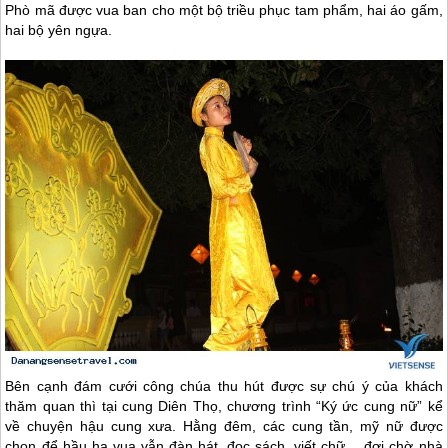
Phò mã được vua ban cho một bộ triều phục tam phẩm, hai áo gấm,
hai bộ yên ngựa.
Bên cạnh đám cưới công chúa thu hút được sự chú ý của khách
thăm quan thì tại cung Diên Thọ, chương trình “Ký ức cung nữ” kể
về chuyện hậu cung xưa. Hằng đêm, các cung tần, mỹ nữ được
chọn để hầu hạ vua vẫn đàn hát, đọc sách, viết chữ… đợi chờ nhà