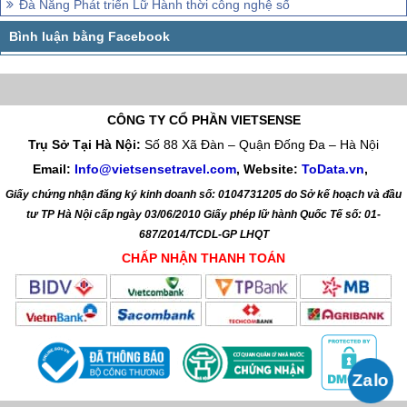
Đà Nẵng Phát triển Lữ Hành thời công nghệ số
CÔNG TY CỔ PHẦN VIETSENSE
Trụ Sở Tại Hà Nội:
Số 88 Xã Đàn – Quận Đống Đa – Hà Nội
Email:
Info@vietsensetravel.com
, Website:
ToData.vn
,
Giấy chứng nhận đăng ký kinh doanh số: 0104731205 do Sở kế hoạch và đầu
tư TP Hà Nội cấp ngày 03/06/2010 Giấy phép lữ hành Quốc Tế số: 01-
687/2014/TCDL-GP LHQT
CHẤP NHẬN THANH TOÁN