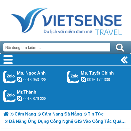
Ms. Ngọc Anh
Ms. Tuyết Chinh
0918 953 728
0916 172 338
Mr.Thành
0915 879 338
Cẩm Nang
Cẩm Nang Đà Nẵng
Tin Tức
Đà Nẵng Ứng Dụng Công Nghệ GIS Vào Công Tác Quản Lý Cây Xanh