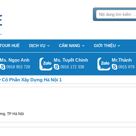
TOUR HUẾ
DỊCH VỤ
CẨM NANG
GIỚI THIỆU
Ms. Ngọc Anh
Ms. Tuyết Chinh
Mr.Thành
0918 953 728
0916 172 338
0915 879 
 Cổ Phần Xây Dựng Hà Nội 1
ưng, TP Hà Nội