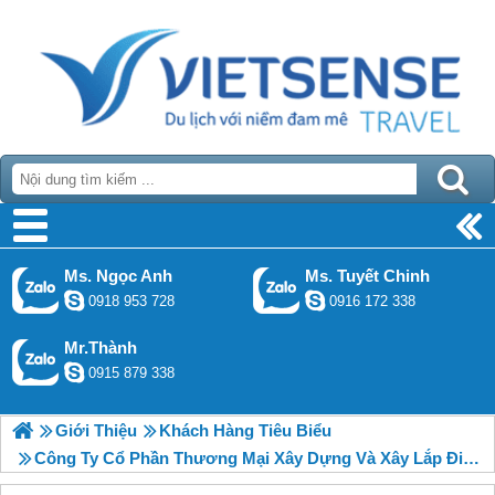
Ms. Ngọc Anh
Ms. Tuyết Chinh
0918 953 728
0916 172 338
Mr.Thành
0915 879 338
Giới Thiệu
Khách Hàng Tiêu Biểu
Công Ty Cổ Phần Thương Mại Xây Dựng Và Xây Lắp Điện Hải Phòng