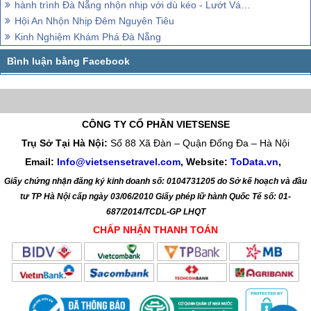
hành trình Đà Nẵng nhộn nhịp với dù kéo - Lướt Ván bên sông Hàn
Hội An Nhộn Nhịp Đêm Nguyên Tiêu
Kinh Nghiệm Khám Phá Đà Nẵng
CÔNG TY CỔ PHẦN VIETSENSE
Trụ Sở Tại Hà Nội:
Số 88 Xã Đàn – Quận Đống Đa – Hà Nội
Email:
Info@vietsensetravel.com
, Website:
ToData.vn
,
Giấy chứng nhận đăng ký kinh doanh số: 0104731205 do Sở kế hoạch và đầu
tư TP Hà Nội cấp ngày 03/06/2010 Giấy phép lữ hành Quốc Tế số: 01-
687/2014/TCDL-GP LHQT
CHẤP NHẬN THANH TOÁN