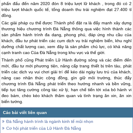
phấn đấu đến năm 2020 đón 8 triệu lượt lữ khách , trong đó có 2
triệu lượt khách quốc tế, tổng doanh thu trải nghiệm đạt 27.400 tỉ
đồng.
Các giải pháp cụ thể được Thành phố đặt ra là đẩy mạnh xây dựng
thương hiệu chương trình
Đà Nẵng
thông qua việc hình thành các
sản phẩm hành trình đa dạng, phong phú, đáp ứng nhu cầu của
khách, đầu tư phát triển các cụm dịch vụ trải nghiệm biển, khu nghỉ
dưỡng chất lượng cao, xem đây là sản phẩm chủ lực, có khả năng
cạnh tranh cao Của
Đà Nẵng
trong khu vực và thế giới.
Thành phố cũng Phát triển Lữ Hành đường sông và các điểm đến
mới, đầu tư mới phương tiện, nâng cấp trang thiết bị trên tàu, phát
triển các dịch vụ vui chơi giải trí để kéo dài ngày lưu trú của khách,
nâng cao nhận thức cộng đồng, gìn giữ môi trường, thúc đẩy
chương trình
Đà Nẵng
phát triển theo hướng nhanh và bền vững,
tiếp tục tăng cường công tác xử lý, hạn chế tiến tới xóa bỏ hành vi
đeo bám, chèo kéo khách thăm quan và tình trạng ăn xin, ăn xin
biến tướng.
Đà Nẵng hành trình là ngành kinh tế mũi nhọn
Cơ hội phát triển của Lữ Hành Đà Nẵng