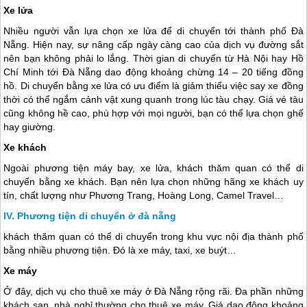
Xe lửa
Nhiều người vẫn lựa chọn xe lửa để di chuyển tới thành phố
Đà
Nẵng
. Hiện nay, sự nâng cấp ngày càng cao của dịch vụ đường sắt
nên bạn không phải lo lắng. Thời gian di chuyển từ Hà Nội hay Hồ
Chí Minh tới
Đà Nẵng
dao động khoảng chừng 14 – 20 tiếng đồng
hồ. Di chuyển bằng xe lửa có ưu điểm là giảm thiểu việc say xe đồng
thời có thể ngắm cảnh vật xung quanh trong lúc tàu chạy. Giá vé tàu
cũng không hề cao, phù hợp với mọi người, bạn có thể lựa chọn ghế
hay giường.
Xe khách
Ngoài phương tiện máy bay, xe lửa, khách thăm quan có thể di
chuyển bằng xe khách. Bạn nên lựa chọn những hãng xe khách uy
tín, chất lượng như Phương Trang, Hoàng Long, Camel Travel…
Phương tiện di chuyển ở đà nẵng
khách thăm quan có thể di chuyển trong khu vực nội địa thành phố
bằng nhiều phương tiện. Đó là xe máy, taxi, xe buýt…
Xe máy
Ở đây, dịch vụ cho thuê xe máy ở
Đà Nẵng
rộng rãi. Đa phần những
khách sạn, nhà nghỉ thường cho thuê xe máy. Giá dao động khoảng