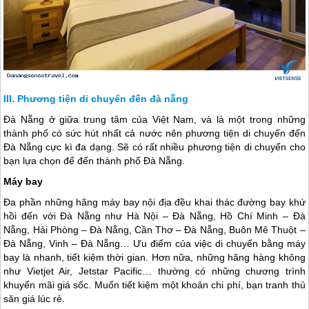
Phương tiện di chuyển đến đà nẵng
Đà Nẵng
ở giữa trung tâm của Việt Nam, và là một trong những
thành phố có sức hút nhất cả nước nên phương tiện di chuyến đến
Đà Nẵng
cực kì đa dạng. Sẽ có rất nhiều phương tiện di chuyển cho
bạn lựa chọn để đến thành phố
Đà Nẵng
.
Máy bay
Đa phần những hãng máy bay nội địa đều khai thác đường bay khứ
hồi đến với
Đà Nẵng
như Hà Nội –
Đà Nẵng
, Hồ Chí Minh –
Đà
Nẵng
, Hải Phòng –
Đà Nẵng
, Cần Thơ –
Đà Nẵng
, Buôn Mê Thuột –
Đà Nẵng
, Vinh –
Đà Nẵng
… Ưu điểm của việc di chuyển bằng máy
bay là nhanh, tiết kiệm thời gian. Hơn nữa, những hãng hàng không
như Vietjet Air, Jetstar Pacific… thường có những chương trình
khuyến mãi giá sốc. Muốn tiết kiệm một khoản chi phí, bạn tranh thủ
săn giá lúc rẻ.