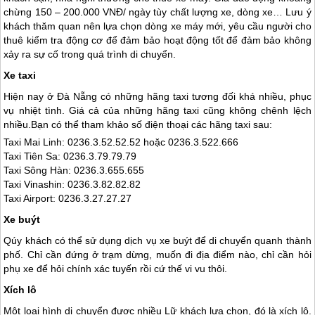
chừng 150 – 200.000 VNĐ/ ngày tùy chất lượng xe, dòng xe… Lưu ý
khách thăm quan nên lựa chọn dòng xe máy mới, yêu cầu người cho
thuê kiểm tra động cơ để đảm bảo hoạt động tốt để đảm bảo không
xảy ra sự cố trong quá trình di chuyển.
Xe taxi
Hiện nay ở
Đà Nẵng
có những hãng taxi tương đối khá nhiều, phục
vụ nhiệt tình. Giá cả của những hãng taxi cũng không chênh lệch
nhiều.Bạn có thể tham khảo số điện thoại các hãng taxi sau:
Taxi Mai Linh: 0236.3.52.52.52 hoặc 0236.3.522.666
Taxi Tiên Sa: 0236.3.79.79.79
Taxi Sông Hàn: 0236.3.655.655
Taxi Vinashin: 0236.3.82.82.82
Taxi Airport: 0236.3.27.27.27
Xe buýt
Qúy khách có thể sử dụng dịch vụ xe buýt để di chuyển quanh thành
phố. Chỉ cần đứng ở trạm dừng, muốn đi địa điểm nào, chỉ cần hỏi
phụ xe để hỏi chính xác tuyến rồi cứ thế vi vu thôi.
Xích lô
Một loại hình di chuyển được nhiều Lữ khách lựa chọn, đó là xích lô.