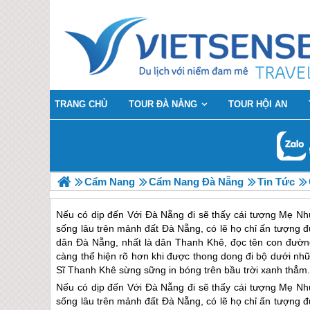
TRANG CHỦ
TOUR ĐÀ NẴNG
TOUR HỘI AN
Cẩm Nang
Cẩm Nang Đà Nẵng
Tin Tức
Nếu có dịp đến Với Đà Nẵng đi sẽ thấy cái tượng Mẹ Nhu
sống lâu trên mảnh đất Đà Nẵng, có lẽ họ chỉ ấn tượng 
dân Đà Nẵng, nhất là dân Thanh Khê, đọc tên con đường
càng thể hiện rõ hơn khi được thong dong đi bộ dưới nh
Sĩ Thanh Khê sừng sững in bóng trên bầu trời xanh thẳm
Nếu có dịp đến Với
Đà Nẵng
đi sẽ thấy cái tượng Mẹ Nhu
sống lâu trên mảnh đất
Đà Nẵng
, có lẽ họ chỉ ấn tượng