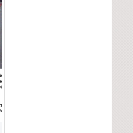
à
a
ì
g
à