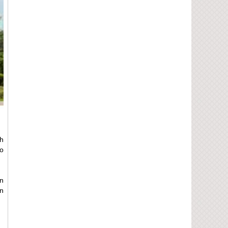
h
o
n
n