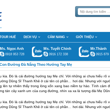
TOUR HUẾ
DỊCH VỤ
CẨM NANG
GIỚI THIỆU
Ms. Ngọc Anh
Ms. Tuyết Chinh
Mr.Thành
0918 953 728
0916 172 338
0915 879 
Con Đường Đà Nẵng Theo Hướng Tay Mẹ
 kia. Đó là cái đường hướng tay Mẹ chỉ. Với những ai chưa hiểu rõ v
đường Dũng Sĩ Thanh Khê ở cái tên có phần… hơi dài. Nhưng với ngườ
 lên tự nhiên thấy trong lòng xốn xang bao niềm tự hào. Tình cảm đ
ững tán cây xanh um của cung đường, nhìn xa xa là tượng đài Mẹ Dũn
.
 kia. Đó là cái đường hướng tay Mẹ chỉ. Với những ai chưa hiểu rõ v
 đường Dũng Sĩ Thanh Khê ở cái tên có phần… hơi dài. Nhưng với ngườ