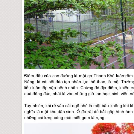
Điểm đầu của con đường là một ga Thanh Khê luôn rầm 
Nẵng
, là cái nôi đào tạo nhân lực thể thao, là một Tr
liễu luôn tấp nập bệnh nhân. Chừng đó địa điểm, khiến 
quá đông đúc, nhất là vào những giờ tan học, sinh viên 
Tuy nhiên, khi rẽ vào cái ngõ nhỏ là một bầu không khí
nghĩa là một khu dân sinh. Ở đó rất dễ bắt gặp hình ản
những cái lưng còng mải miết gom lá rụng,…