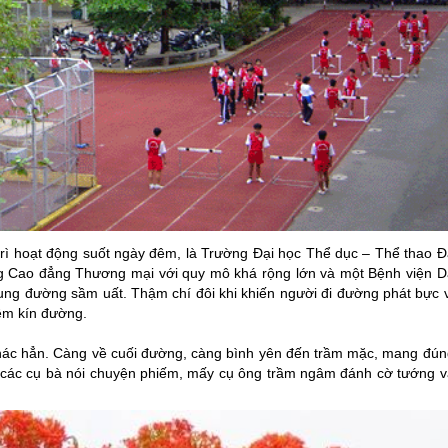
rì hoạt động suốt ngày đêm, là Trường Đại học Thể dục – Thể thao
Đ
ường Cao đẳng Thương mại với quy mô khá rộng lớn và một Bệnh viện D
cung đường sầm uất. Thậm chí đôi khi khiến người đi đường phát bực v
nêm kín đường.
 khác hẳn. Càng về cuối đường, càng bình yên đến trầm mặc, mang đún
h các cụ bà nói chuyện phiếm, mấy cụ ông trầm ngâm đánh cờ tướng v