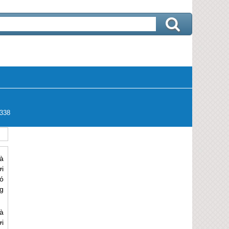
338
à
i
ó
g
à
i