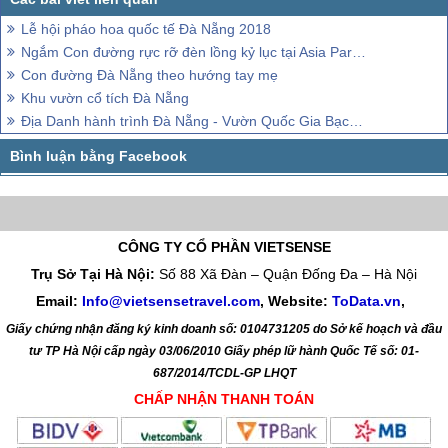
Lễ hội pháo hoa quốc tế Đà Nẵng 2018
Ngắm Con đường rực rỡ đèn lồng kỷ lục tại Asia Park Đà Nẵng
Con đường Đà Nẵng theo hướng tay mẹ
Khu vườn cổ tích Đà Nẵng
Địa Danh hành trình Đà Nẵng - Vườn Quốc Gia Bạch Mã
CÔNG TY CỔ PHẦN VIETSENSE
Trụ Sở Tại Hà Nội:
Số 88 Xã Đàn – Quận Đống Đa – Hà Nội
Email:
Info@vietsensetravel.com
, Website:
ToData.vn
,
Giấy chứng nhận đăng ký kinh doanh số: 0104731205 do Sở kế hoạch và đầu
tư TP Hà Nội cấp ngày 03/06/2010 Giấy phép lữ hành Quốc Tế số: 01-
687/2014/TCDL-GP LHQT
CHẤP NHẬN THANH TOÁN