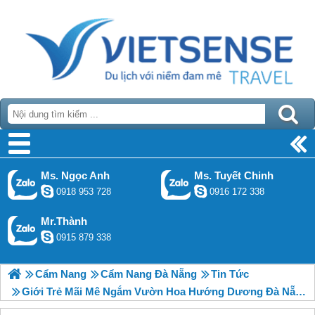
Ms. Ngọc Anh
Ms. Tuyết Chinh
0918 953 728
0916 172 338
Mr.Thành
0915 879 338
Cẩm Nang
Cẩm Nang Đà Nẵng
Tin Tức
Giới Trẻ Mãi Mê Ngắm Vườn Hoa Hướng Dương Đà Nẵng