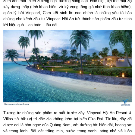
đem đến một thiên đường nghỉ dưỡng đẳng cấp. Đặc biệt, lợi thế mật độ
xây dựng thấp (tính khan hiếm và kỳ vọng tăng giá nhờ tính khan hiếm),
quản lý bởi Vinpearl, Cam kết sinh lời cao chính là những yếu tố bảo
chứng cho kênh đầu tư Vinpearl Hội An trở thành sản phẩm đầu tư sinh
lời hiệu quả – an toàn – lâu dài.
Tương tự những sản phẩm ra mắt trước đây, Vinpearl Hội An Resort &
Villas sở hữu vị trí đắc địa không kém tại biển Cửa Đại. Từ lâu, đây đã
được coi là hòn ngọc của Quảng Nam, với đường bờ biển dài, hoang sơ
và trong lành. Bãi cát trắng mịn, nước trong xanh, sóng nhỏ và luôn