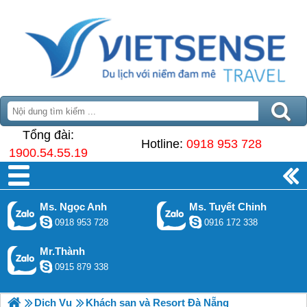
Tổng đài:
Hotline:
0918 953 728
1900.54.55.19
Ms. Ngọc Anh
Ms. Tuyết Chinh
0918 953 728
0916 172 338
Mr.Thành
0915 879 338
Dịch Vụ
Khách sạn và Resort Đà Nẵng