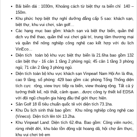
Bãi biển dài : 1030m, Khoảng cách từ biệt thự ra biển chỉ 140 –
150m.
Khu phức hợp biệt thự nghỉ dưỡng đẳng cấp 5 sao: khách sạn,
biệt thự, khu vui chơi, sân golf…
Các hạng mục bao gồm: khách sạn và biệt thự biển, quần thể
dịch vụ thể thao, quần thể vui chơi giải trí, trung tâm thương mại
và quần thể nông nghiệp công nghệ cao kết hợp với du lịch
VinEco…
Diện tích toàn bộ khu vực biệt thự biển là 21.6ha bao gồm 132
căn biệt thự - 16 căn 1 tầng 2 phòng ngủ; 45 căn 1 tầng 3 phòng
ngủ; 71 căn 2 tầng 3 phòng ngủ.
Diện tích toàn bộ khu vực khách sạn Vinpearl Nam Hội An là 4ha,
cao 9 tầng, số phòng: 429 bao gồm các phòng Tổng Thống diện
tích cực rộng, view trực tiếp ra biển, view thoáng rộng. Tất cả ý
tưởng thiết kế, nội thất, cảnh quan…được công ty thiết kế EDSA
với đội ngũ chuyên gia hàng đầu thế giới thực hiện.
Sân Golf 18 lỗ tiêu chuẩn quốc tê với diện tích 73.1ha.
Khu Du lịch sinh thái bao gồm: Khu nông nghiệp công nghệ cao
(Vineco). Diện tích lên tới 13.2ha.
Khu Vinpearl Land: Diện tích 62.4ha. Bao gồm: Công viên nước,
rừng nhiệt đới, khu bảo tồn động vật hoang dã, hội chợ ẩm thực,
khu vui chơi trẻ em