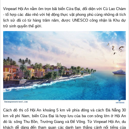
Vinpearl Hội An nằm ôm trọn bãi biển Cửa Đại, đối diện với Cù Lao Chàm
- tổ hợp các đảo nhỏ với hệ động thực vật phong phú cùng những di tích
lịch sử đã có từ hàng trăm năm, được UNESCO công nhận là Khu dự
trữ sinh quyển thế giới.
Cách đô thị cổ Hội An khoảng 5 km về phía đông và cách Đà Nẵng 30
km về phí Nam, biển Cửa Đại là hợp lưu của ba con sông lớn ở Hội An
đó là: sông Thu Bồn, Trường Giang và Đế Võng. Từ Vinpearl Hội An, du
khách dễ dàng đến tham quan các danh lam thắng cảnh nổi tiếng của