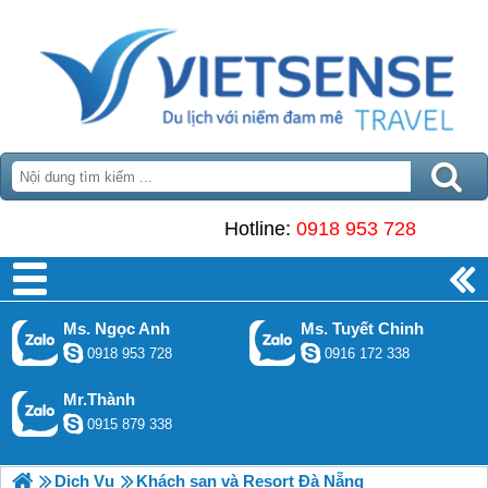
Hotline:
0918 953 728
Ms. Ngọc Anh
Ms. Tuyết Chinh
0918 953 728
0916 172 338
Mr.Thành
0915 879 338
Dịch Vụ
Khách sạn và Resort Đà Nẵng