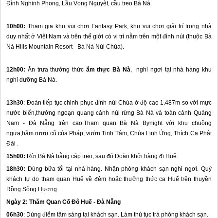
Đỉnh Nghinh Phong, Lầu Vọng Nguyệt, cầu treo Bà Nà.
10h00:
Tham gia khu vui chơi Fantasy Park, khu vui chơi giải trí trong nhà
duy nhất ở Việt Nam và trên thế giới có vị trí nằm trên một đỉnh núi (thuộc Bà
Nà Hills Mountain Resort - Bà Nà Núi Chúa).
12h00:
Ăn trưa thưởng thức
ẩm thực Bà Nà
, nghỉ ngơi tại nhà hàng khu
nghỉ dưỡng Bà Nà.
13h30
: Đoàn tiếp tục chinh phục đỉnh núi Chúa ở độ cao 1.487m so với mực
nước biển,thưởng ngoạn quang cảnh núi rừng Bà Nà và toàn cảnh Quảng
Nam -
Đà Nẵng
trên cao.Tham quan Bà Nà Bynight với khu chuồng
ngựa,hầm rượu cũ của Pháp, vườn Tịnh Tâm, Chùa Linh Ứng, Thích Ca Phật
Đài .
15h00:
Rời Bà Nà bằng cáp treo, sau đó Đoàn khởi hàng đi
Huế
.
18h30:
Dùng bữa tối tại nhà hàng. Nhận phòng khách sạn nghỉ ngơi. Quý
khách tự do tham quan
Huế
về đêm hoặc thưởng thức ca
Huế
trên thuyền
Rồng Sông Hương.
Ngày 2: Thăm Quan Cố Đô
Huế
-
Đà Nẵng
06h30
: Dùng điểm tâm sáng tại khách sạn. Làm thủ tục trả phòng khách sạn.