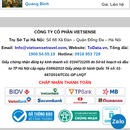
Quảng Bình
Giá: Liên hệ
CÔNG TY CỔ PHẦN VIETSENSE
Trụ Sở Tại Hà Nội:
Số 88 Xã Đàn – Quận Đống Đa – Hà Nội
Email:
Info@vietsensetravel.com
, Website:
ToData.vn
,
Tổng đài:
1900.54.55.19
Hotline:
0918 953 728
Giấy chứng nhận đăng ký kinh doanh số: 0104731205 do Sở kế hoạch và đầu
tư TP Hà Nội cấp ngày 03/06/2010 Giấy phép lữ hành Quốc Tế số: 01-
687/2014/TCDL-GP LHQT
CHẤP NHẬN THANH TOÁN