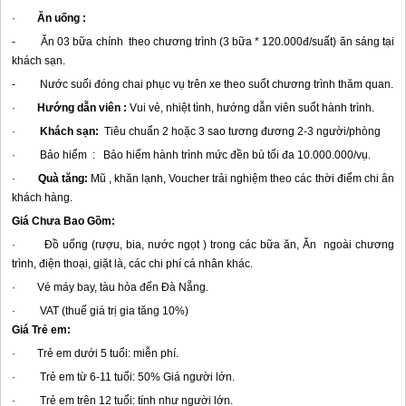
·
Ăn uống :
- Ăn 03 bữa chính theo chương trình (3 bữa * 120.000đ/suất) ăn sáng tại
khách sạn.
- Nước suối đóng chai phục vụ trên xe theo suốt chương trình thăm quan.
·
Hướng dẫn viên :
Vui vẻ, nhiệt tình, hướng dẫn viên suốt hành trình.
·
Khách sạn:
Tiêu chuẩn 2 hoặc 3 sao tương đương 2-3 người/phòng
· Bảo hiểm : Bảo hiểm hành trình mức đền bù tối đa 10.000.000/vụ.
·
Quà tăng:
Mũ , khăn lạnh, Voucher trải nghiệm theo các thời điểm chi ân
khách hàng.
Giá Chưa Bao Gồm
:
· Đồ uống (rượu, bia, nước ngọt ) trong các bữa ăn, Ăn ngoài chương
trình, điện thoại, giặt là, các chi phí cá nhân khác.
· Vé máy bay, tàu hỏa đến
Đà Nẵng
.
· VAT (t
huế
giá trị gia tăng 10%)
Giá Trẻ em
:
· Trẻ em dưới 5 tuổi: miễn phí.
· Trẻ em từ 6-11 tuổi: 50% Giá người lớn.
· Trẻ em trên 12 tuổi: tính như người lớn.