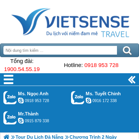
Tổng đài:
Hotline:
0918 953 728
1900.54.55.19
Ms. Ngọc Anh
Ms. Tuyết Chinh
0918 953 728
0916 172 338
Mr.Thành
0915 879 338
Tour Du Lịch Đà Nẵng
Chương Trình 2 Ngày