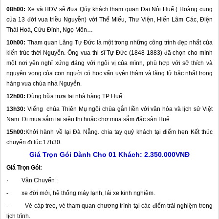
08h00:
Xe và HDV sẽ đưa Qúy khách tham quan Đại Nội
Huế
( Hoàng cung
của 13 đời vua triều Nguyễn) với Thế Miếu, Thư Viện, Hiển Lâm Các, Điện
Thái Hoà, Cửu Đỉnh, Ngọ Môn…
10h00:
Tham quan Lăng Tự Đức là một trong những công trình đẹp nhất của
kiến trúc thời Nguyễn. Ông vua thi sĩ Tự Đức (1848-1883) đã chọn cho mình
một nơi yên nghỉ xứng đáng với ngôi vị của mình, phù hợp với sở thích và
nguyện vọng của con người có học vấn uyên thâm và lãng tử bậc nhất trong
hàng vua chúa nhà Nguyễn.
12h00:
Dùng bữa trưa tại nhà hàng TP
Huế
13h30:
Viếng chùa Thiên Mụ ngôi chùa gắn liền với văn hóa và lịch sử Việt
Nam. Đi mua sắm tại siêu thị hoặc chợ mua sắm đặc sản
Huế
.
15h00:
Khởi hành về lại
Đà Nẵng
. chia tay quý khách tại điểm hẹn Kết thúc
chuyến đi lúc 17h30.
Giá Trọn Gói Dành Cho 01 Khách: 2.350.000VNĐ
Giá Trọn Gói:
· Vận Chuyển :
- xe đời mới, hệ thống máy lạnh, lái xe kinh nghiệm.
- Vé cáp treo, vé tham quan chương trình tại các điểm trải nghiệm trong
lịch trình.