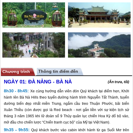
Thông tin điểm đến
Chương trình
NGÀY 01:
ĐÀ NẴNG - BÀ NÀ
(Ăn trưa, tối)
8h30 - 8h45:
Xe cùng hướng dẫn viên đón Quý khách tại điểm hẹn, Khởi
hành lên Bà Nà Hills theo tuyến đường hành trình Nguyễn Tất Thành, tuyến
đường biển đẹp nhất miền Trung, ngắm cầu treo Thuận Phước, bãi biển
Xuân Thiều (còn được gọi là Red beach - nơi gắn liền với sự kiện lịch sử
tháng 3 năm 1965 khi lữ đoàn số 9 Thủy quân lục chiến Hoa Kỳ đổ bộ vào,
mở đầu cho chiến lược “Chiến tranh cục bộ” của Mỹ tại Việt Nam).
9h35 – 9h55:
Quý khách bước vào cabin khởi hành từ ga Suối Mơ trên