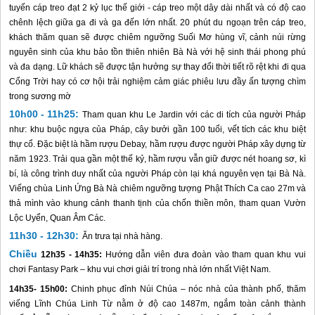
tuyến cáp treo đạt 2 kỷ lục thế giới - cáp treo một dây dài nhất và có độ cao
chênh lệch giữa ga đi và ga đến lớn nhất. 20 phút du ngoạn trên cáp treo,
khách thăm quan sẽ được chiêm ngưỡng Suối Mơ hùng vĩ, cảnh núi rừng
nguyên sinh của khu bảo tồn thiên nhiên Bà Nà với hệ sinh thái phong phú
và đa dạng. Lữ khách sẽ được tận hưởng sự thay đổi thời tiết rõ rệt khi đi qua
Cổng Trời hay có cơ hội trải nghiệm cảm giác phiêu lưu đầy ấn tượng chìm
trong sương mờ
10h00 - 11h25:
Tham quan khu Le Jardin với các di tích của người Pháp
như: khu buộc ngựa của Pháp, cây bưởi gần 100 tuổi, vết tích các khu biệt
thự cổ. Đặc biệt là hầm rượu Debay, hầm rượu được người Pháp xây dựng từ
năm 1923. Trải qua gần một thế kỷ, hầm rượu vẫn giữ được nét hoang sơ, kì
bí, là công trình duy nhất của người Pháp còn lại khá nguyên vẹn tại Bà Nà.
Viếng chùa Linh Ứng Bà Nà chiêm ngưỡng tượng Phật Thích Ca cao 27m và
thả mình vào khung cảnh thanh tịnh của chốn thiền môn, tham quan Vườn
Lộc Uyển, Quan Âm Các.
11h30 - 12h30:
Ăn trưa tại nhà hàng.
Chiều
12h35 - 14h35:
Hướng dẫn viên đưa đoàn vào tham quan khu vui
chơi Fantasy Park – khu vui chơi giải trí trong nhà lớn nhất Việt Nam.
14h35- 15h00:
Chinh phục đỉnh Núi Chúa – nóc nhà của thành phố, thăm
viếng Lĩnh Chúa Linh Từ nằm ở độ cao 1487m, ngắm toàn cảnh thành