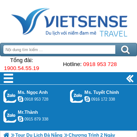
Tổng đài:
Hotline:
0918 953 728
1900.54.55.19
Ms. Ngọc Anh
Ms. Tuyết Chinh
0918 953 728
0916 172 338
Mr.Thành
0915 879 338
Tour Du Lịch Đà Nẵng
Chương Trình 2 Ngày