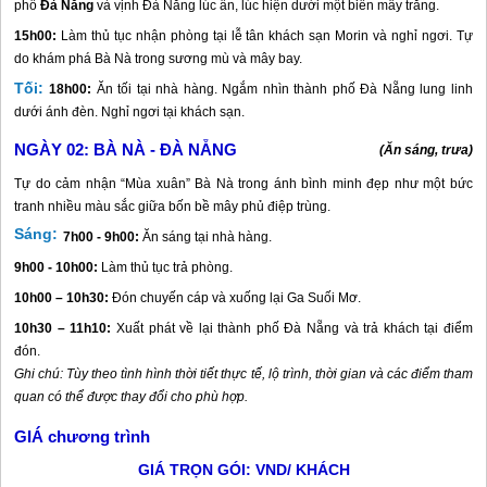
phố
Đà Nẵng
và vịnh
Đà Nẵng
lúc ẩn, lúc hiện dưới một biển mây trắng.
15h00:
Làm thủ tục nhận phòng tại lễ tân khách sạn Morin và nghỉ ngơi. Tự
do khám phá Bà Nà trong sương mù và mây bay.
Tối:
18h00:
Ăn tối tại nhà hàng. Ngắm nhìn thành phố
Đà Nẵng
lung linh
dưới ánh đèn. Nghỉ ngơi tại khách sạn.
NGÀY 02:
BÀ NÀ - ĐÀ NẴNG
(Ăn sáng, trưa)
Tự do cảm nhận “Mùa xuân” Bà Nà trong ánh bình minh đẹp như một bức
tranh nhiều màu sắc giữa bốn bề mây phủ điệp trùng.
Sáng:
7h00 - 9h00:
Ăn sáng tại nhà hàng.
9h00 - 10h00:
Làm thủ tục trả phòng.
10h00 – 10h30:
Đón chuyến cáp và xuống lại Ga Suối Mơ.
10h30 – 11h10:
Xuất phát về lại thành phố
Đà Nẵng
và trả khách tại điểm
đón.
Ghi chú: Tùy theo tình hình thời tiết thực tế, lộ trình, thời gian và các điểm tham
quan có thể được thay đổi cho phù hợp.
GIÁ chương trình
GIÁ TRỌN GÓI: VND/ KHÁCH