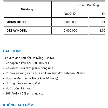
Khách
Đà Nẵng
Nội dung
Người lớn
Trẻ
MORIN HOTEL
1.800.000
900.
DEBAY HOTEL
2.000.000
1.000
BAO GỒM:
- Xe đưa đón khứ hồi
Đà Nẵng
- Bà Nà.
- Vé cáp treo khứ hồi 600.000VND.
- Vé vào khu vui chơi giải trí trong nhà
- 01 bữa ăn sáng và 02 bữa ăn theo thực đơn set-menu 9 món
- Ngủ một đêm tại Bà Nà (2 khách/phòng).
- Hướng dẫn viên tiếng Việt.
- Nước uống trên xe
- 10% VAT và 5% phí phục vụ.
KHÔNG BAO GỒM: