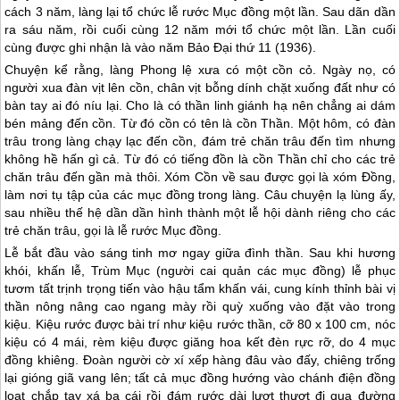
cách 3 năm, làng lại tổ chức lễ rước Mục đồng một lần. Sau dãn dần
ra sáu năm, rồi cuối cùng 12 năm mới tổ chức một lần. Lần cuối
cùng được ghi nhận là vào năm Bảo Đại thứ 11 (1936).
Chuyện kể rằng, làng Phong lệ xưa có một cồn cỏ. Ngày nọ, có
người xua đàn vịt lên cồn, chân vịt bỗng dính chặt xuống đất như có
bàn tay ai đó níu lại. Cho là có thần linh giánh hạ nên chẳng ai dám
bén mảng đến cồn. Từ đó cồn có tên là cồn Thần. Một hôm, có đàn
trâu trong làng chạy lạc đến cồn, đám trẻ chăn trâu đến tìm nhưng
không hề hấn gì cả. Từ đó có tiếng đồn là cồn Thần chỉ cho các trẻ
chăn trâu đến gần mà thôi. Xóm Cồn về sau được gọi là xóm Đồng,
làm nơi tụ tập của các mục đồng trong làng. Câu chuyện lạ lùng ấy,
sau nhiều thế hệ dần dần hình thành một lễ hội dành riêng cho các
trẻ chăn trâu, gọi là lễ rước Mục đồng.
Lễ bắt đầu vào sáng tinh mơ ngay giữa đình thần. Sau khi hương
khói, khấn lễ, Trùm Mục (người cai quản các mục đồng) lễ phục
tươm tất trịnh trọng tiến vào hậu tẩm khấn vái, cung kính thỉnh bài vị
thần nông nâng cao ngang mày rồi quỳ xuống vào đặt vào trong
kiệu. Kiệu rước được bài trí như kiệu rước thần, cỡ 80 x 100 cm, nóc
kiệu có 4 mái, rèm kiệu được giăng hoa kết đèn rực rỡ, do 4 mục
đồng khiêng. Đoàn người cờ xí xếp hàng đâu vào đấy, chiêng trống
lại gióng giã vang lên; tất cả mục đồng hướng vào chánh điện đồng
loạt chắp tay xá ba cái rồi đám rước dài lượt thượt đi qua đường