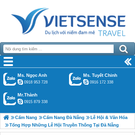
Ms. Ngọc Anh
Ms. Tuyết Chinh
0918 953 728
0916 172 338
Mr.Thành
0915 879 338
Cẩm Nang
Cẩm Nang Đà Nẵng
Lễ Hội & Văn Hóa
Tổng Hợp Những Lễ Hội Truyền Thống Tại Đà Nẵng