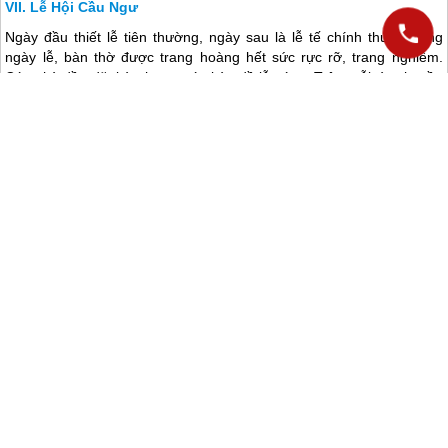
Lễ Hội Cầu Ngư
Ngày đầu thiết lễ tiên thường, ngày sau là lễ tế chính thức. Trong
ngày lễ, bàn thờ được trang hoàng hết sức rực rỡ, trang nghiêm.
Các nhà đều đặt bàn hương án bày đồ lễ cúng. Trên mỗi tàu thuyền
đều chăng đèn kết hoa. Làng chọn ra một ban nghi lễ gồm các cụ
cao niên, hiền đức, có uy tín với bạn chài và không bị mắc tang chế.
Vị chánh bái dâng đồ tế lễ (không được dùng hải sản) và đọc văn tế
nói lên lòng biết ơn của dân làng đối với công đức Cá Ông và cầu
mong mùa đánh bắt bội thu, thuyền bè đi khơi về lộng an toàn.