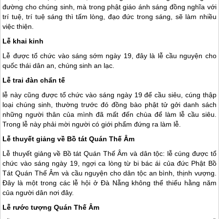
đường cho chúng sinh, mà trong phật giáo ánh sáng đồng nghĩa với
trí tuệ, trí tuệ sáng thì tấm lòng, đạo đức trong sáng, sẽ làm nhiều
việc thiện.
Lễ khai kinh
Lễ được tổ chức vào sáng sớm ngày 19, đây là lễ cầu nguyện cho
quốc thái dân an, chúng sinh an lạc.
Lễ trai đàn chẩn tế
lễ này cũng được tổ chức vào sáng ngày 19 để cầu siêu, cúng thập
loại chúng sinh, thường trước đó đồng bào phật tử gởi danh sách
những người thân của mình đã mất đến chùa để làm lễ cầu siêu.
Trong lễ này phải mời người có giới phẩm đứng ra làm lễ.
Lễ thuyết giảng về Bồ tát Quán Thế Âm
Lễ thuyết giảng về Bồ tát Quán Thế Âm và dân tộc: lễ cúng được tổ
chức vào sáng ngày 19, ngợi ca lòng từ bi bác ái của đức Phật Bồ
Tát Quán Thế Âm và cầu nguyện cho dân tộc an bình, thịnh vượng.
Đây là một trong các lễ hội ở
Đà Nẵng
không thể thiếu hằng năm
của người dân nơi đây.
Lễ rước tượng Quán Thế Âm