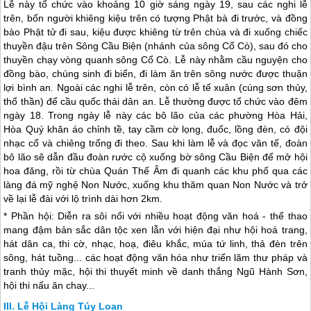
Lễ này tổ chức vào khoảng 10 giờ sáng ngày 19, sau các nghi lễ
trên, bốn người khiêng kiệu trên có tượng Phật bà đi trước, và đồng
bào Phật tử đi sau, kiệu được khiêng từ trên chùa và đi xuống chiếc
thuyền đậu trên Sông Cầu Biện (nhánh của sông Cổ Cò), sau đó cho
thuyền chạy vòng quanh sông Cổ Cò. Lễ này nhằm cầu nguyện cho
đồng bào, chúng sinh đi biển, đi làm ăn trên sông nước được thuận
lợi bình an. Ngoài các nghi lễ trên, còn có lễ tế xuân (cúng sơn thủy,
thổ thần) để cầu quốc thái dân an. Lễ thường được tổ chức vào đêm
ngày 18. Trong ngày lễ này các bô lão của các phường Hòa Hải,
Hòa Quý khăn áo chỉnh tề, tay cầm cờ lọng, đuốc, lồng đèn, có đội
nhạc cổ và chiêng trống đi theo. Sau khi làm lễ và đọc văn tế, đoàn
bô lão sẽ dẫn đầu đoàn rước cộ xuống bờ sông Cầu Biện để mở hội
hoa đăng, rồi từ chùa Quán Thế Âm đi quanh các khu phố qua các
làng đá mỹ nghệ Non Nước, xuống khu thăm quan Non Nước và trở
về lại lễ đài với lộ trình dài hơn 2km.
* Phần hội: Diễn ra sôi nổi với nhiều hoạt động văn hoá - thể thao
mang đậm bản sắc dân tộc xen lẫn với hiện đại như hội hoá trang,
hát dân ca, thi cờ, nhạc, hoạ, điêu khắc, múa tứ linh, thả đèn trên
sông, hát tuồng... các hoạt động văn hóa như triển lãm thư pháp và
tranh thủy mặc, hội thi thuyết minh về danh thắng Ngũ Hành Sơn,
hội thi nấu ăn chay...
Lễ Hội Làng Túy Loan