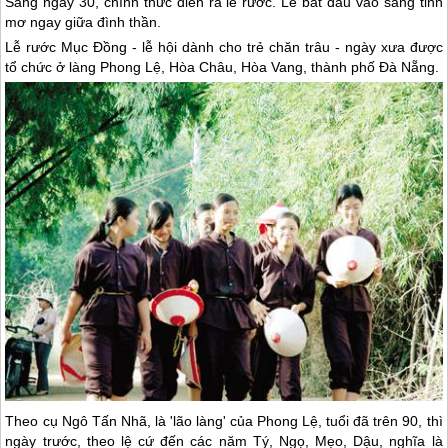
Sáng ngày 30, chính thức diễn ra lễ rước. Lễ bắt đầu vào sáng tinh
mơ ngay giữa đình thần.
Lễ rước Mục Đồng - lễ hội dành cho trẻ chăn trâu - ngày xưa được
tổ chức ở làng Phong Lệ, Hòa Châu, Hòa Vang, thành phố
Đà Nẵng
.
Theo cụ Ngô Tấn Nhã, là 'lão làng' của Phong Lệ, tuổi đã trên 90, thì
ngày trước, theo lệ cứ đến các năm Tý, Ngọ, Mẹo, Dậu, nghĩa là