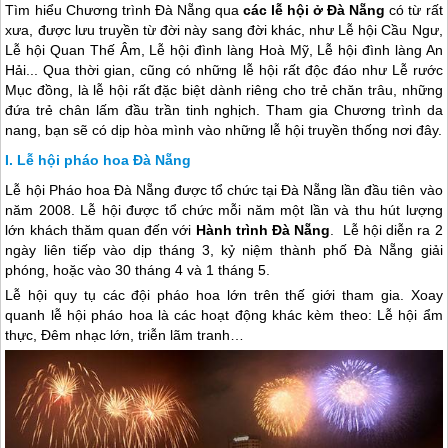
Tìm hiểu Chương trình Đà Nẵng qua
các lễ hội ở Đà Nẵng
có từ rất
xưa, được lưu truyền từ đời này sang đời khác, như Lễ hội Cầu Ngư,
Lễ hội Quan Thế Âm, Lễ hội đình làng Hoà Mỹ, Lễ hội đình làng An
Hải... Qua thời gian, cũng có những lễ hội rất độc đáo như Lễ rước
Mục đồng, là lễ hội rất đặc biệt dành riêng cho trẻ chăn trâu, những
đứa trẻ chân lấm đầu trần tinh nghịch. Tham gia Chương trình da
nang, bạn sẽ có dịp hòa mình vào những lễ hội truyền thống nơi đây.
Lễ hội pháo hoa Đà Nẵng
Lễ hội Pháo hoa
Đà Nẵng
được tổ chức tại
Đà Nẵng
lần đầu tiên vào
năm 2008. Lễ hội được tổ chức mỗi năm một lần và thu hút lượng
lớn khách thăm quan đến với
Hành trình Đà Nẵng
. Lễ hội diễn ra 2
ngày liên tiếp vào dịp tháng 3, kỷ niệm thành phố
Đà Nẵng
giải
phóng, hoặc vào 30 tháng 4 và 1 tháng 5.
Lễ hội quy tụ các đội pháo hoa lớn trên thế giới tham gia. Xoay
quanh lễ hội pháo hoa là các hoạt động khác kèm theo: Lễ hội ẩm
thực, Đêm nhạc lớn, triễn lãm tranh…