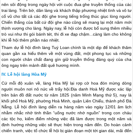
nên sôi động trong ngày hội với cuộc đua ghe truyền thống của các
trai làng. Trên bờ, dân làng và khách thập phương nhiệt tình và vô tư
cổ vũ cho tất cả các đội ghe trong tiếng trống thúc giục lòng người.
Chiến thắng của bất cứ đội ghe nào cũng sẽ mang lại một năm mới
thịnh vượng cho làng. Ngày nay, lễ hội còn được bổ sung thêm nhiều
trò vui như thi gói bánh tét, thi đi xe đạp chậm...càng làm cho không
khí lễ hội thêm phần náo nhiệt.
Tham dự lễ hội đình làng Tuý Loan chính là một dịp để khách thăm
quan gần xa hiểu thêm về một vùng đất, một phong tục và những
con người chân chất đang gìn giữ truyền thống đáng quý của cha
ông ngay trên mảnh đất quê hương mình.
Lễ hội làng Hòa Mỹ
Cứ mỗi độ xuân về, làng Hòa Mỹ lại rợp cờ hoa đón mừng dòng
người muôn nơi nô nức về trẩy hội.Địa danh Hoà Mỹ được xác lập
trên bản đồ đất nước từ năm 1825 (năm Minh Mạng thứ 5), nay là
khối phố Hoà Mỹ, phường Hoà Minh, quận Liên Chiểu, thành phố
Đà
Nẵng
. Lễ hội đình làng diễn ra hàng năm vào ngày 12/01 âm lịch
nhằm nhắc nhở tinh thần “uống nước nhớ nguồn” trong con cháu
các tộc họ, kiểm điểm những việc đã làm được trong một năm và
định hướng những việc sẽ thực hiện trong năm đến. Do hoàn cảnh
chiến tranh, việc tổ chức lễ hội bị gián đoạn một tới gian dài, mãi đến