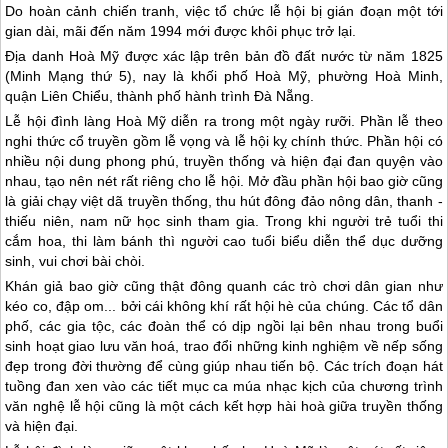
Do hoàn cảnh chiến tranh, việc tổ chức lễ hội bị gián đoạn một tới
gian dài, mãi đến năm 1994 mới được khôi phục trở lại.
Địa danh Hoà Mỹ được xác lập trên bản đồ đất nước từ năm 1825
(Minh Mạng thứ 5), nay là khối phố Hoà Mỹ, phường Hoà Minh,
quận Liên Chiểu, thành phố hành trình
Đà Nẵng
.
Lễ hội đình làng Hoà Mỹ diễn ra trong một ngày rưỡi. Phần lễ theo
nghi thức cổ truyền gồm lễ vọng và lễ hội kỵ chính thức. Phần hội có
nhiều nội dung phong phú, truyền thống và hiện đại đan quyện vào
nhau, tạo nên nét rất riêng cho lễ hội. Mở đầu phần hội bao giờ cũng
là giải chạy việt dã truyền thống, thu hút đông đảo nông dân, thanh -
thiếu niên, nam nữ học sinh tham gia. Trong khi người trẻ tuổi thi
cắm hoa, thi làm bánh thì người cao tuổi biểu diễn thể dục dưỡng
sinh, vui chơi bài chòi.
Khán giả bao giờ cũng thật đông quanh các trò chơi dân gian như
kéo co, đập om... bởi cái không khí rất hội hè của chúng. Các tổ dân
phố, các gia tộc, các đoàn thể có dịp ngồi lại bên nhau trong buổi
sinh hoạt giao lưu văn hoá, trao đổi những kinh nghiệm về nếp sống
đẹp trong đời thường để cùng giúp nhau tiến bộ. Các trích đoạn hát
tuồng đan xen vào các tiết mục ca múa nhạc kịch của chương trình
văn nghệ lễ hội cũng là một cách kết hợp hài hoà giữa truyền thống
và hiện đại.