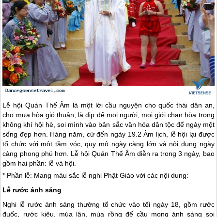
Lễ hội Quán Thế Âm là một lời cầu nguyện cho quốc thái dân an,
cho mưa hòa gió thuận; là dịp để mọi người, mọi giới chan hòa trong
không khí hội hè, soi mình vào bản sắc văn hóa dân tộc để ngày một
sống đẹp hơn. Hàng năm, cứ đến ngày 19.2 Âm lịch, lễ hội lại được
tổ chức với một tầm vóc, quy mô ngày càng lớn và nội dung ngày
càng phong phú hơn. Lễ hội Quán Thế Âm diễn ra trong 3 ngày, bao
gồm hai phần: lễ và hội.
* Phần lễ: Mang màu sắc lễ nghi Phật Giáo với các nội dung:
Lễ rước ánh sáng
Nghi lễ rước ánh sáng thường tổ chức vào tối ngày 18, gồm rước
đuốc, rước kiệu, múa lân, múa rồng để cầu mong ánh sáng soi