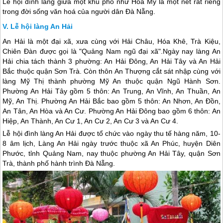
Lễ hội đình làng giữa một khu phố như Hoà Mỹ là một nét rất riêng
trong đời sống văn hoá của người dân
Đà Nẵng
.
Lễ hội làng An Hải
An Hải là một đại xã, xưa cùng với Hải Châu, Hóa Khê, Trà Kiệu,
Chiên Đàn được gọi là "Quảng Nam ngũ đại xã".Ngày nay làng An
Hải chia tách thành 3 phường: An Hải Đông, An Hải Tây và An Hải
Bắc thuộc quận Sơn Trà. Còn thôn An Thượng cắt sát nhập cùng với
làng Mỹ Thị thành phường Mỹ An thuộc quận Ngũ Hành Sơn.
Phường An Hải Tây gồm 5 thôn: An Trung, An Vĩnh, An Thuần, An
Mỹ, An Thị. Phường An Hải Bắc bao gồm 5 thôn: An Nhơn, An Đồn,
An Tân, An Hòa và An Cư. Phường An Hải Đông bao gồm 6 thôn: An
Hiệp, An Thành, An Cư 1, An Cư 2, An Cư 3 và An Cư 4.
Lễ hội đình làng An Hải được tổ chức vào ngày thu tế hàng năm, 10-
8 âm lịch, Làng An Hải ngày trước thuộc xã An Phúc, huyện Diên
Phước, tỉnh Quảng Nam, nay thuộc phường An Hải Tây, quận Sơn
Trà, thành phố hành trình
Đà Nẵng
.