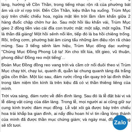
làng, hướng về Cồn Thần, trong tiếng nhạc rộn rã của phường bát
âm và cờ xí rợp trời. Đến Cồn Thần, kiệu thần hạ xuống. Trùm Mục
quỳ trên chiếc chiếu hoa, ngửa mặt lên trời lầm rầm khấn giữa 2
hàng đuốc chập chờn hư ảo. Sau một hồi lâu khấn vái, Trùm Mục
gieo 2 đồng tiền vào cái đĩa con trước mặt: một sấp, một ngữa. Thế
là thần đã giáng! Một hồi sênh nổi lên, tiếp đó là ba hồi chiêng trống.
Rồi, trống cơm, phường bát âm cùng tấu những âm điệu rộn rã chào
mừng. Sau 3 tiếng sênh làm hiệu, Trùm Mục dõng dạc xướng:
“Chúng Mục Đồng Phong Lệ tạ! Xin cho tốt lúa, tốt gieo, vũ thuận,
phong điều! Đồng reo một tiếng'...
Đoàn Mục Đồng đồng reo vang trời và cầm cờ nối đuôi theo vị Trùm
Mục chạy tới, chạy lui, quanh đi, quẫn lại chung quanh tảng đá trắng
giữa cồn thần. Một lúc sau, đám rước rồng rắn quay trở lại đình thần
trong tâm niệm tôn kính là trên kiệu đã có vị thần thiêng liêng của
mình.
Trời vừa sáng, đám rước về đến đình làng. Sau đó là lễ đặt bài vị và
lễ dâng vật cúng của dân làng. Trong lễ, mọi người ai ai cũng giữ sự
cung kính trước đám mục đồng. Lễ vật xôi gà được bày trên chiếu
hoa trải khắp ba gian đình, ai nấy đều hoan hỉ vì tin rằng lòng thành
của mình đã được thần mục chứng giám; và ngày mai, đồng ruộng
sẽ tốt tươi.