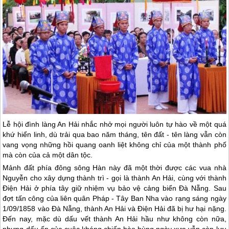
Lễ hội đình làng An Hải nhắc nhở mọi người luôn tự hào về một quá
khứ hiển linh, dù trải qua bao năm tháng, tên đất - tên làng vẫn còn
vang vọng những hồi quang oanh liệt không chỉ của một thành phố
mà còn của cả một dân tộc.
Mảnh đất phía đông sông Hàn này đã một thời được các vua nhà
Nguyễn cho xây dựng thành trì - gọi là thành An Hải, cùng với thành
Điện Hải ở phía tây giữ nhiệm vụ bảo vệ cảng biển
Đà Nẵng
. Sau
đợt tấn công của liên quân Pháp - Tây Ban Nha vào rạng sáng ngày
1/09/1858 vào
Đà Nẵng
, thành An Hải và Điện Hải đã bị hư hại nặng.
Đến nay, mặc dù dấu vết thành An Hải hầu như không còn nữa,