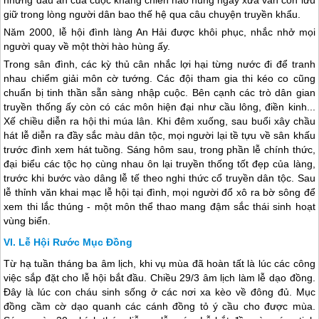
nhưng dấu ấn của cuộc kháng chiến hào hùng ngày xưa vẫn còn lưu
giữ trong lòng người dân bao thế hệ qua câu chuyện truyền khẩu.
Năm 2000, lễ hội đình làng An Hải được khôi phục, nhắc nhở mọi
ngườì quay về một thời hào hùng ấy.
Trong sân đình, các kỳ thủ cân nhắc lợi hại từng nước đi để tranh
nhau chiểm giải môn cờ tướng. Các đội tham gia thi kéo co cũng
chuẩn bị tinh thần sẵn sàng nhập cuộc. Bên cạnh các trò dân gian
truyền thống ấy còn có các môn hiện đại như cầu lông, điền kinh...
Xế chiều diễn ra hội thi múa lân. Khi đêm xuống, sau buổi xây chầu
hát lễ diễn ra đầy sắc màu dân tộc, mọi người lại tề tựu về sân khấu
trước đình xem hát tuồng. Sáng hôm sau, trong phần lễ chính thức,
đại biểu các tộc họ cùng nhau ôn lại truyền thống tốt đẹp của làng,
trước khi bước vào dâng lễ tế theo nghi thức cổ truyền dân tộc. Sau
lễ thỉnh văn khai mạc lễ hội tại đình, mọi người đổ xô ra bờ sông để
xem thi lắc thúng - một môn thể thao mang đậm sắc thái sinh hoạt
vùng biển.
Lễ Hội Rước Mục Đồng
Từ hạ tuần tháng ba âm lịch, khi vụ mùa đã hoàn tất là lúc các công
việc sắp đặt cho lễ hội bắt đầu. Chiều 29/3 âm lịch làm lễ dạo đồng.
Đây là lúc con cháu sinh sống ở các nơi xa kèo về đông đủ. Mục
đồng cầm cờ dạo quanh các cánh đồng tỏ ý cầu cho được mùa.