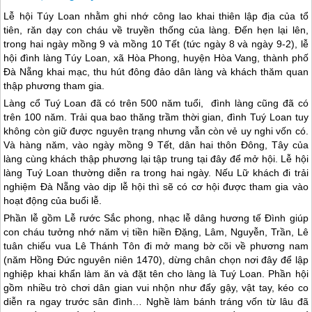
Lễ hội Túy Loan nhằm ghi nhớ công lao khai thiên lập địa của tổ
tiên, răn dạy con cháu về truyền thống của làng. Đến hẹn lại lên,
trong hai ngày mồng 9 và mồng 10 Tết (tức ngày 8 và ngày 9-2), lễ
hội đình làng Túy Loan, xã Hòa Phong, huyện Hòa Vang, thành phố
Đà Nẵng
khai mạc, thu hút đông đảo dân làng và khách thăm quan
thập phương tham gia.
Làng cổ Tuý Loan đã có trên 500 năm tuổi, đình làng cũng đã có
trên 100 năm. Trải qua bao thăng trầm thời gian, đình Tuý Loan tuy
không còn giữ được nguyên trạng nhưng vẫn còn vẻ uy nghi vốn có.
Và hàng năm, vào ngày mồng 9 Tết, dân hai thôn Đông, Tây của
làng cùng khách thập phương lại tập trung tại đây để mở hội. Lễ hội
làng Tuý Loan thường diễn ra trong hai ngày. Nếu Lữ khách đi trải
nghiệm
Đà Nẵng
vào dịp lễ hội thì sẽ có cơ hội được tham gia vào
hoạt động của buổi lễ.
Phần lễ gồm Lễ rước Sắc phong, nhạc lễ dâng hương tế Đình giúp
con cháu tưởng nhớ năm vị tiền hiền Đặng, Lâm, Nguyễn, Trần, Lê
tuân chiếu vua Lê Thánh Tôn đi mở mang bờ cõi về phương nam
(năm Hồng Đức nguyên niên 1470), dừng chân chọn nơi đây để lập
nghiệp khai khẩn làm ăn và đặt tên cho làng là Tuý Loan. Phần hội
gồm nhiều trò chơi dân gian vui nhộn như đẩy gậy, vật tay, kéo co
diễn ra ngay trước sân đình… Nghề làm bánh tráng vốn từ lâu đã