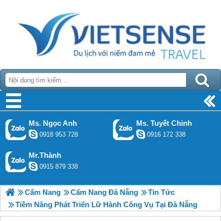
Ms. Ngọc Anh
Ms. Tuyết Chinh
0918 953 728
0916 172 338
Mr.Thành
0915 879 338
Cẩm Nang
Cẩm Nang Đà Nẵng
Tin Tức
Tiềm Năng Phát Triển Lữ Hành Công Vụ Tại Đà Nẵng