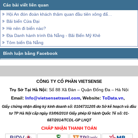
Hội An đón đoàn khách thăm quan đầu tiên xông đất năm mới
Bãi biển Cửa Đại
Hè nên đi biển nào?
Địa Danh hành trình Đà Nẵng - Bãi Biển Mỹ Khê
Tôm biển Đà Nẵng
CÔNG TY CỔ PHẦN VIETSENSE
Trụ Sở Tại Hà Nội:
Số 88 Xã Đàn – Quận Đống Đa – Hà Nội
Email:
Info@vietsensetravel.com
, Website:
ToData.vn
,
Giấy chứng nhận đăng ký kinh doanh số: 0104731205 do Sở kế hoạch và đầu
tư TP Hà Nội cấp ngày 03/06/2010 Giấy phép lữ hành Quốc Tế số: 01-
687/2014/TCDL-GP LHQT
CHẤP NHẬN THANH TOÁN