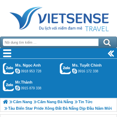
Ms. Ngọc Anh
Ms. Tuyết Chinh
0918 953 728
0916 172 338
Mr.Thành
0915 879 338
Cẩm Nang
Cẩm Nang Đà Nẵng
Tin Tức
Tàu Biển Star Pride Xông Đất Đà Nẵng Dịp Đầu Năm Mới