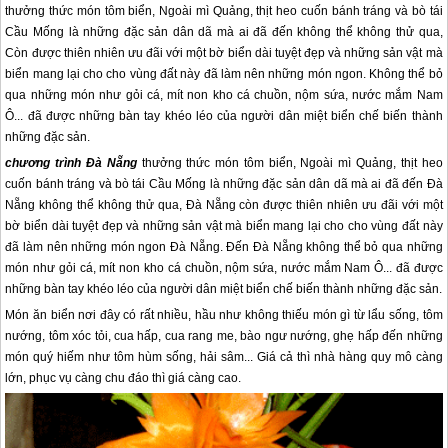
thưởng thức món tôm biển, Ngoài mì Quảng, thịt heo cuốn bánh tráng và bò tái
Cầu Mống là những đặc sản dân dã mà ai đã đến không thể không thử qua,
Còn được thiên nhiên ưu đãi với một bờ biển dài tuyệt đẹp và những sản vật mà
biển mang lại cho cho vùng đất này đã làm nên những món ngon. Không thể bỏ
qua những món như gỏi cá, mít non kho cá chuồn, nộm sứa, nước mắm Nam
Ô... đã được những bàn tay khéo léo của người dân miệt biển chế biến thành
những đặc sản.
chương trình
Đà Nẵng
thưởng thức món tôm biển, Ngoài mì Quảng, thịt heo
cuốn bánh tráng và bò tái Cầu Mống là những đặc sản dân dã mà ai đã đến
Đà
Nẵng
không thể không thử qua,
Đà Nẵng
còn được thiên nhiên ưu đãi với một
bờ biển dài tuyệt đẹp và những sản vật mà biển mang lại cho cho vùng đất này
đã làm nên những món ngon
Đà Nẵng
. Đến
Đà Nẵng
không thể bỏ qua những
món như gỏi cá, mít non kho cá chuồn, nộm sứa, nước mắm Nam Ô... đã được
những bàn tay khéo léo của người dân miệt biển chế biến thành những đặc sản.
Món ăn biển nơi đây có rất nhiều, hầu như không thiếu món gì từ lẩu sống, tôm
nướng, tôm xóc tỏi, cua hấp, cua rang me, bào ngư nướng, ghẹ hấp đến những
món quý hiếm như tôm hùm sống, hải sâm... Giá cả thì nhà hàng quy mô càng
lớn, phục vụ càng chu đáo thì giá càng cao.