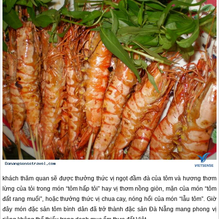
khách thăm quan sẽ được thưởng thức vị ngọt đầm đà của tôm và hương thơm
lừng của tỏi trong món “tôm hấp tỏi” hay vị thơm nồng giòn, mặn của món “tôm
đất rang muối”, hoặc thưởng thức vị chua cay, nóng hổi của món “lẫu tôm”. Giờ
đây món đặc sản tôm bình dân đã trở thành đặc sản
Đà Nẵng
mang phong vị