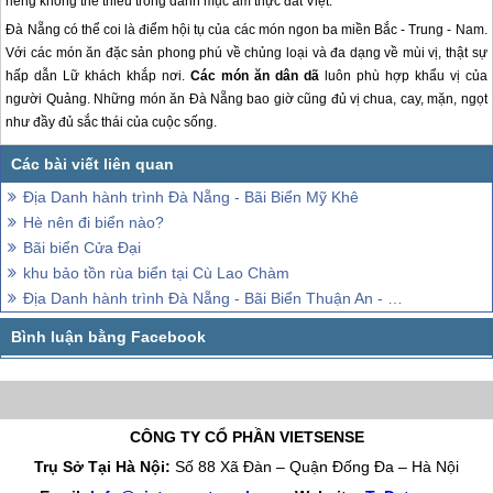
riêng không thể thiếu trong danh mục ẩm thực đất Việt.
Đà Nẵng
có thể coi là điểm hội tụ của các món ngon ba miền Bắc - Trung - Nam.
Với các món ăn đặc sản phong phú về chủng loại và đa dạng về mùi vị, thật sự
hấp dẫn Lữ khách khắp nơi.
Các món ăn dân dã
luôn phù hợp khẩu vị của
người Quảng. Những món ăn
Đà Nẵng
bao giờ cũng đủ vị chua, cay, mặn, ngọt
như đầy đủ sắc thái của cuộc sống.
Địa Danh hành trình Đà Nẵng - Bãi Biển Mỹ Khê
Hè nên đi biển nào?
Bãi biển Cửa Đại
khu bảo tồn rùa biển tại Cù Lao Chàm
Địa Danh hành trình Đà Nẵng - Bãi Biển Thuận An - Huế
CÔNG TY CỔ PHẦN VIETSENSE
Trụ Sở Tại Hà Nội:
Số 88 Xã Đàn – Quận Đống Đa – Hà Nội