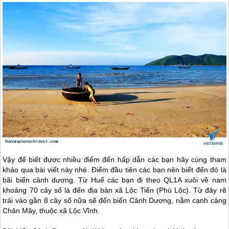
Vậy để biết được nhiều điểm đến hấp dẫn các bạn hãy cùng tham
khảo qua bài viết này nhé. Điểm đầu tiên các bạn nên biết đến đó là
bãi biển cảnh dương. Từ
Huế
các bạn đi theo QL1A xuôi về nam
khoảng 70 cây số là đến địa bàn xã Lộc Tiến (Phú Lộc). Từ đây rẽ
trái vào gần 8 cây số nữa sẽ đến biển Cảnh Dương, nằm cạnh cảng
Chân Mây, thuộc xã Lộc Vĩnh.