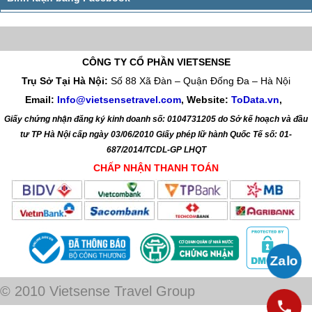
CÔNG TY CỔ PHẦN VIETSENSE
Trụ Sở Tại Hà Nội:
Số 88 Xã Đàn – Quận Đống Đa – Hà Nội
Email:
Info@vietsensetravel.com
, Website:
ToData.vn
,
Giấy chứng nhận đăng ký kinh doanh số: 0104731205 do Sở kế hoạch và đầu
tư TP Hà Nội cấp ngày 03/06/2010 Giấy phép lữ hành Quốc Tế số: 01-
687/2014/TCDL-GP LHQT
CHẤP NHẬN THANH TOÁN
© 2010 Vietsense Travel Group