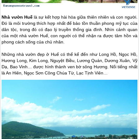
Nhà vườn
Huế
là sự kết hợp hài hòa giữa thiên nhiên và con người.
Đó là môi trường thích hợp nhất để bảo tồn thuần phong mỹ tục của
dân tộc, trong đó có đạo lý truyền thống gia đình. Nhìn cảnh quan
của một nhà vườn
Huế
, con người có thể nhận ra được tâm hồn và
phong cách sống của chủ nhân.
Những nhà vườn đẹp ở
Huế
có thể kể đến như Long Hồ, Ngọc Hồ,
Hương Long, Kim Long, Nguyệt Biều, Lương Quán, Dương Xuân, Vỹ
Dạ, Bao Vinh… được hình thành ven bờ sông Hương. Nổi tiếng nhất
là An Hiên, Ngọc Sơn Công Chúa Từ, Lạc Tịnh Viên…