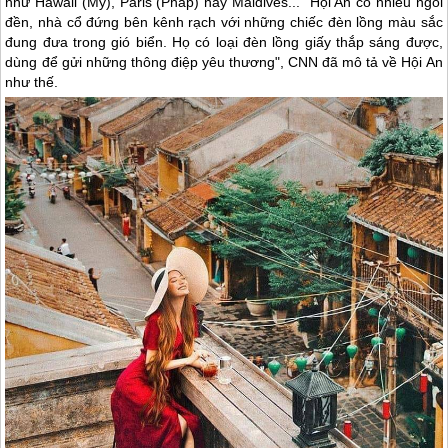
như Hawaii (Mỹ), Paris (Pháp) hay Maldives... "
Hội An
có nhiều ngôi
đền, nhà cổ đứng bên kênh rạch với những chiếc đèn lồng màu sắc
đung đưa trong gió biển. Họ có loại đèn lồng giấy thắp sáng được,
dùng để gửi những thông điệp yêu thương", CNN đã mô tả về
Hội An
như thế.