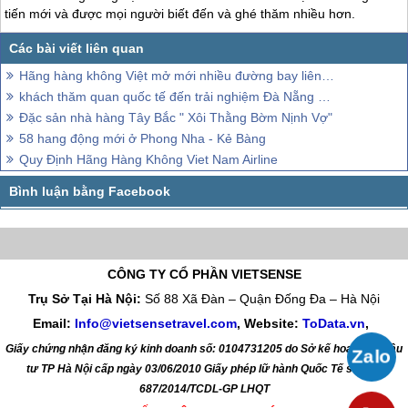
tiến mới và được mọi người biết đến và ghé thăm nhiều hơn.
Hãng hàng không Việt mở mới nhiều đường bay liên kết hành trình Đà Nẵng
khách thăm quan quốc tế đến trải nghiệm Đà Nẵng bằng đường hàng không tăng mạnh
Đặc sản nhà hàng Tây Bắc " Xôi Thằng Bờm Nịnh Vợ"
58 hang động mới ở Phong Nha - Kẻ Bàng
Quy Định Hãng Hàng Không Viet Nam Airline
CÔNG TY CỔ PHẦN VIETSENSE
Trụ Sở Tại Hà Nội:
Số 88 Xã Đàn – Quận Đống Đa – Hà Nội
Email:
Info@vietsensetravel.com
, Website:
ToData.vn
,
Giấy chứng nhận đăng ký kinh doanh số: 0104731205 do Sở kế hoạch và đầu
tư TP Hà Nội cấp ngày 03/06/2010 Giấy phép lữ hành Quốc Tế số: 01-
687/2014/TCDL-GP LHQT