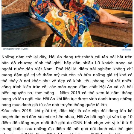
Những năm trở lại đây,
Hội An
đang trở thành cái tên nổi bật trên
bản đồ chương trình thế giới, hấp dẫn nhiều Lữ khách trong và
ngoài nước đến Việt Nam. Phố Hội là điểm trải nghiệm không chỉ
mang đậm giá trị về thẩm mỹ mà còn sở hữu những giá trị khó có
thể thấy ở nơi khác như vẻ đẹp cổ kính, rêu phong, với rất nhiều
công trình kiến trúc cổ, các món ngon đậm chất
Hội An
và cả bãi
biển nguyên sơ, thơ mộng... Năm 2019 có thể xem là năm thăng
hạng và lên ngôi của
Hội An
khi liên tục được vinh danh trong những
hạng mục danh giá từ các nhà truyền thông quốc tế lớn.
Đầu năm 2019, khi giới trẻ, đặc biệt là các cặp đôi đang lên kế
hoạch tìm nơi đón Valentine bên nhau,
Hội An
bất ngờ lọt vào top 10
điểm đến lãng mạn nhất thế giới do CNN bình chọn với vị trí thứ 9
trung cuộc, sau những địa điểm đã nổi quá nổi danh của thế giới