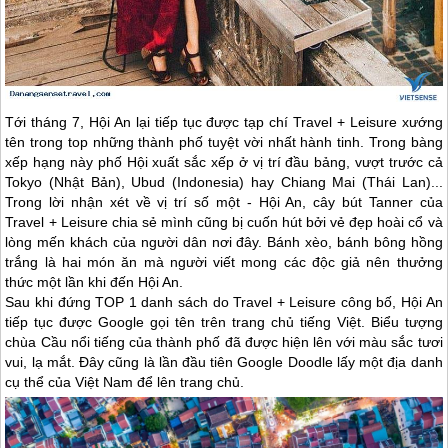
Tới tháng 7,
Hội An
lại tiếp tục được tạp chí Travel + Leisure xướng
tên trong top những thành phố tuyệt vời nhất hành tinh. Trong bàng
xếp hạng này phố Hội xuất sắc xếp ở vị trí đầu bảng, vượt trước cả
Tokyo (Nhật Bản), Ubud (Indonesia) hay Chiang Mai (Thái Lan)...
Trong lời nhận xét về vị trí số một -
Hội An
, cây bút Tanner của
Travel + Leisure chia sẻ mình cũng bị cuốn hút bởi vẻ đẹp hoài cổ và
lòng mến khách của người dân nơi đây. Bánh xèo, bánh bông hồng
trắng là hai món ăn mà người viết mong các độc giả nên thưởng
thức một lần khi đến
Hội An
.
Sau khi đứng TOP 1 danh sách do Travel + Leisure công bố,
Hội An
tiếp tục được Google gọi tên trên trang chủ tiếng Việt. Biểu tượng
chùa Cầu nổi tiếng của thành phố đã được hiện lên với màu sắc tươi
vui, lạ mắt. Đây cũng là lần đầu tiên Google Doodle lấy một địa danh
cụ thể của Việt Nam để lên trang chủ.