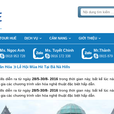
TOUR HUẾ
DỊCH VỤ
CẨM NANG
GIỚI THIỆU
Ms. Ngọc Anh
Ms. Tuyết Chinh
Mr.Thành
0918 953 728
0916 172 338
0915 879 
Văn Hóa
Lễ Hội Mùa Hè Tại Bà Nà Hills
lls diễn ra từ ngày
28/5-30/8- 2016
trong thời gian này, bất kể lúc n
gia các chương trình văn hóa nghệ thuật đặc biệt hấp dẫn.
lls diễn ra từ ngày
28/5-30/8- 2016
trong thời gian này, bất kể lúc n
gia các chương trình văn hóa nghệ thuật đặc biệt hấp dẫn.