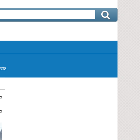
338
ào
ào