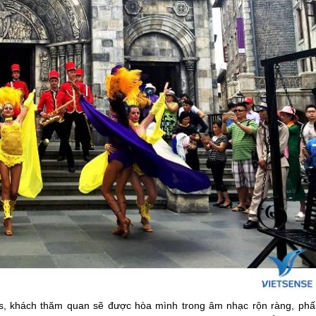
ls, khách thăm quan sẽ được hòa mình trong âm nhạc rộn ràng, phấ