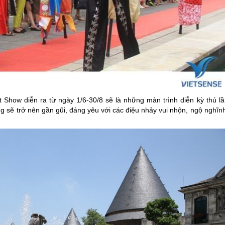
how diễn ra từ ngày 1/6-30/8 sẽ là những màn trình diễn kỳ thú lầ
g sẽ trở nên gần gũi, đáng yêu với các điệu nhảy vui nhộn, ngộ nghĩn