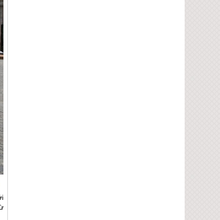
ới
từ