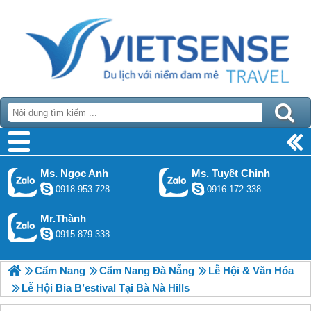
Ms. Ngọc Anh
Ms. Tuyết Chinh
0918 953 728
0916 172 338
Mr.Thành
0915 879 338
Cẩm Nang
Cẩm Nang Đà Nẵng
Lễ Hội & Văn Hóa
Lễ Hội Bia B’estival Tại Bà Nà Hills