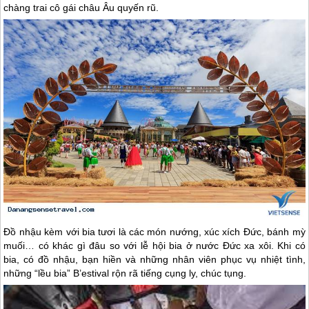
chàng trai cô gái châu Âu quyến rũ.
Đồ nhậu kèm với bia tươi là các món nướng, xúc xích Đức, bánh mỳ
muối… có khác gì đâu so với lễ hội bia ở nước Đức xa xôi. Khi có
bia, có đồ nhậu, bạn hiền và những nhân viên phục vụ nhiệt tình,
những “lều bia” B’estival rộn rã tiếng cụng ly, chúc tụng.