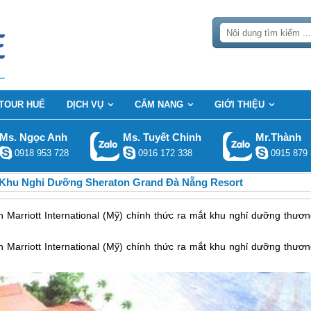
TOUR HUẾ
DỊCH VỤ
CẨM NANG
GIỚI THIỆU
Ms. Ngọc Anh
Ms. Tuyết Chinh
Mr.Thành
0918 953 728
0916 172 338
0915 879 
Khu Nghỉ Dưỡng Sheraton Grand Đà Nẵng Resort
arriott International (Mỹ) chính thức ra mắt khu nghỉ dưỡng thươn
Marriott International (Mỹ) chính thức ra mắt khu nghỉ dưỡng thươn