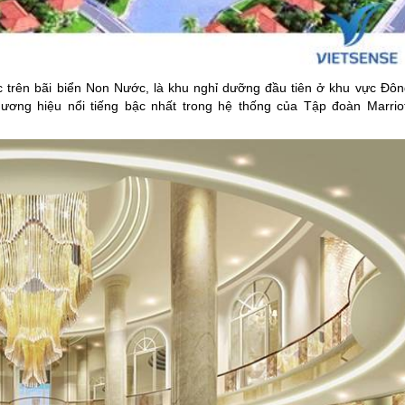
c trên bãi biển Non Nước, là khu nghỉ dưỡng đầu tiên ở khu vực Đôn
ơng hiệu nổi tiếng bậc nhất trong hệ thống của Tập đoàn Marriot