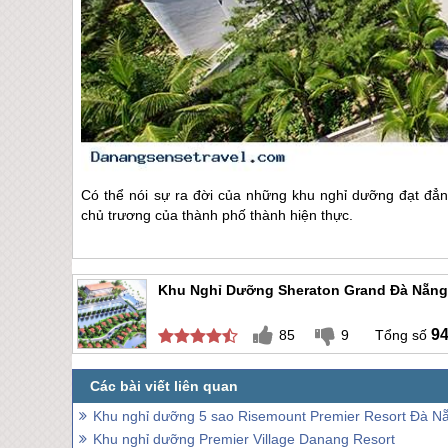
Có thể nói sự ra đời của những khu nghỉ dưỡng đạt đẳ
chủ trương của thành phố thành hiện thực.
Khu Nghỉ Dưỡng Sheraton Grand Đà Nẵng
9
85
9
Khu nghỉ dưỡng 5 sao Risemount Premier Resort Đà N
Khu nghỉ dưỡng Premier Village Danang Resort