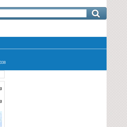
338
g
g