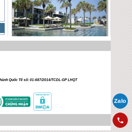
Chương Trình Nghỉ Dưỡng Cao Cấp Resort
HYATT - 5 Sao. Bao Vé Máy Bay Khứ Hồi
Giá Liên hệ
ữ hành Quốc Tế số: 01-687/2014/TCDL-GP LHQT
Chương Trình Nghỉ Mát Biển Đà
Nẵng 4 Ngày 3 Đêm
Giá Liên hệ
Chương Trình Trăng Mật Nghỉ Tại
Khách Sạn 3 Sao FANSIPAN
Giá 4,150,000 VNĐ