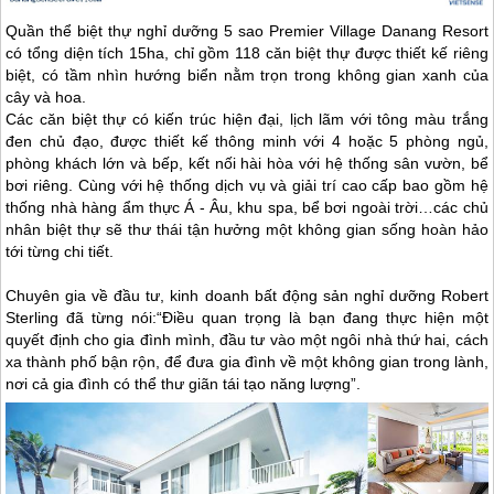
Quần thể biệt thự nghỉ dưỡng 5 sao Premier Village Danang Resort
có tổng diện tích 15ha, chỉ gồm 118 căn biệt thự được thiết kế riêng
biệt, có tầm nhìn hướng biển nằm trọn trong không gian xanh của
cây và hoa.
Các căn biệt thự có kiến trúc hiện đại, lịch lãm với tông màu trắng
đen chủ đạo, được thiết kế thông minh với 4 hoặc 5 phòng ngủ,
phòng khách lớn và bếp, kết nối hài hòa với hệ thống sân vườn, bể
bơi riêng. Cùng với hệ thống dịch vụ và giải trí cao cấp bao gồm hệ
thống nhà hàng ẩm thực Á - Âu, khu spa, bể bơi ngoài trời…các chủ
nhân biệt thự sẽ thư thái tận hưởng một không gian sống hoàn hảo
tới từng chi tiết.
Chuyên gia về đầu tư, kinh doanh bất động sản nghỉ dưỡng Robert
Sterling đã từng nói:“Điều quan trọng là bạn đang thực hiện một
quyết định cho gia đình mình, đầu tư vào một ngôi nhà thứ hai, cách
xa thành phố bận rộn, để đưa gia đình về một không gian trong lành,
nơi cả gia đình có thể thư giãn tái tạo năng lượng”.