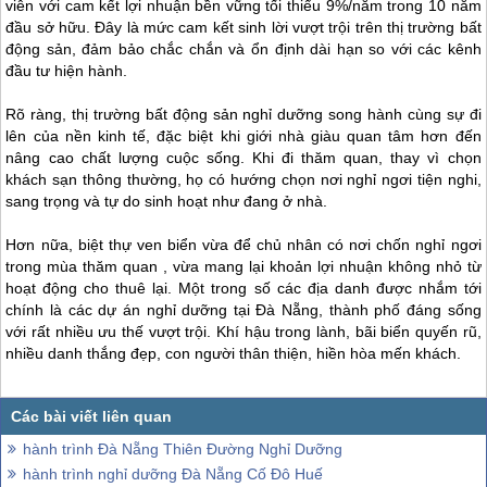
viễn với cam kết lợi nhuận bền vững tối thiểu 9%/năm trong 10 năm
đầu sở hữu. Đây là mức cam kết sinh lời vượt trội trên thị trường bất
động sản, đảm bảo chắc chắn và ổn định dài hạn so với các kênh
đầu tư hiện hành.
Rõ ràng, thị trường bất động sản nghỉ dưỡng song hành cùng sự đi
lên của nền kinh tế, đặc biệt khi giới nhà giàu quan tâm hơn đến
nâng cao chất lượng cuộc sống. Khi đi thăm quan, thay vì chọn
khách sạn thông thường, họ có hướng chọn nơi nghỉ ngơi tiện nghi,
sang trọng và tự do sinh hoạt như đang ở nhà.
Hơn nữa, biệt thự ven biển vừa để chủ nhân có nơi chốn nghỉ ngơi
trong mùa thăm quan , vừa mang lại khoản lợi nhuận không nhỏ từ
hoạt động cho thuê lại. Một trong số các địa danh được nhắm tới
chính là các dự án nghỉ dưỡng tại
Đà Nẵng
, thành phố đáng sống
với rất nhiều ưu thế vượt trội. Khí hậu trong lành, bãi biển quyến rũ,
nhiều danh thắng đẹp, con người thân thiện, hiền hòa mến khách.
hành trình Đà Nẵng Thiên Đường Nghỉ Dưỡng
hành trình nghỉ dưỡng Đà Nẵng Cố Đô Huế