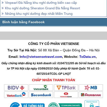
Vinpearl Đà Nẵng khu nghỉ dưỡng biển cao cấp
Khu nghỉ dưỡng Sheraton Grand Đà Nẵng Resort
Những khu nghỉ dưỡng đẹp nhất Miền Trung
CÔNG TY CỔ PHẦN VIETSENSE
Trụ Sở Tại Hà Nội:
Số 88 Xã Đàn – Quận Đống Đa – Hà Nội
Email:
Info@vietsensetravel.com
, Website:
ToData.vn
,
Giấy chứng nhận đăng ký kinh doanh số: 0104731205 do Sở kế hoạch và đầu
tư TP Hà Nội cấp ngày 03/06/2010 Giấy phép lữ hành Quốc Tế số: 01-
687/2014/TCDL-GP LHQT
CHẤP NHẬN THANH TOÁN