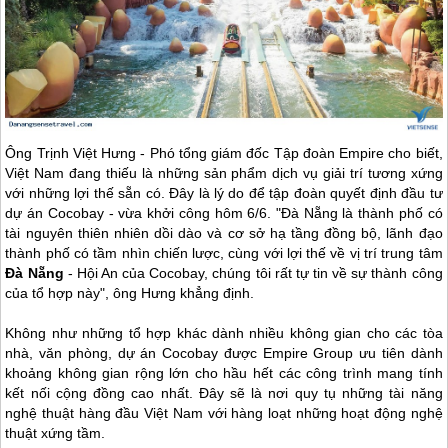
Ông Trịnh Việt Hưng - Phó tổng giám đốc Tập đoàn Empire cho biết,
Việt Nam đang thiếu là những sản phẩm dịch vụ giải trí tương xứng
với những lợi thế sẵn có. Đây là lý do để tập đoàn quyết định đầu tư
dự án Cocobay - vừa khởi công hôm 6/6. "
Đà Nẵng
là thành phố có
tài nguyên thiên nhiên dồi dào và cơ sở hạ tầng đồng bộ, lãnh đạo
thành phố có tầm nhìn chiến lược, cùng với lợi thế về vị trí trung tâm
Đà Nẵng
-
Hội An
của Cocobay, chúng tôi rất tự tin về sự thành công
của tổ hợp này", ông Hưng khẳng định.
Không như những tổ hợp khác dành nhiều không gian cho các tòa
nhà, văn phòng, dự án Cocobay được Empire Group ưu tiên dành
khoảng không gian rộng lớn cho hầu hết các công trình mang tính
kết nối cộng đồng cao nhất. Đây sẽ là nơi quy tụ những tài năng
nghệ thuật hàng đầu Việt Nam với hàng loạt những hoạt động nghệ
thuật xứng tầm.