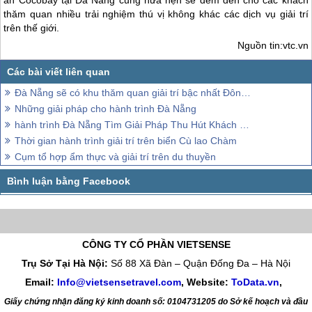
án Cocobay tại
Đà Nẵng
cũng hứa hẹn sẽ đem đến cho các khách
thăm quan nhiều trải nghiệm thú vị không khác các dịch vụ giải trí
trên thế giới.
Nguồn tin:vtc.vn
Đà Nẵng sẽ có khu thăm quan giải trí bậc nhất Đông Nam Á
Những giải pháp cho hành trình Đà Nẵng
hành trình Đà Nẵng Tìm Giải Pháp Thu Hút Khách Quốc Tế
Thời gian hành trình giải trí trên biển Cù lao Chàm
Cụm tổ hợp ẩm thực và giải trí trên du thuyền
CÔNG TY CỔ PHẦN VIETSENSE
Trụ Sở Tại Hà Nội:
Số 88 Xã Đàn – Quận Đống Đa – Hà Nội
Email:
Info@vietsensetravel.com
, Website:
ToData.vn
,
Giấy chứng nhận đăng ký kinh doanh số: 0104731205 do Sở kế hoạch và đầu