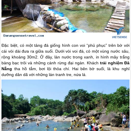
Đặc biệt, có một tảng đá giống hình con voi “phủ phục” trên bờ với
cái vòi dài đưa ra giữa suối. Dưới vòi voi đá, có một vùng nước sâu,
rộng khoảng 30m2. Ở đây, làn nước trong xanh, in hình mây trắng
bàng bạc trôi và những cánh rừng đại ngàn. Khách
trải nghiệm
Đà
Nẵng
tha hồ tắm, bơi lội thỏa chí. Hai bên bờ suối, là khu nghỉ
dưỡng dân dã với những lán tranh tre, nứa lá.