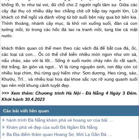
khổng lồ, to như tai voi, đủ chỗ cho 2 người ngồi tâm sự. Giữa các
cây đại thụ có nhiều dây leo chằng chịt cỡ bắp tay người lớn, Lữ
khách có thể ngồi và đánh võng từ bờ suối bên này qua bờ bên kia.
Thỉnh thoảng, nhánh cây mục, lá khô rơi xuống suối, đàn cá con
tưởng mồi, từ trong các hốc đá lao ra tranh mồi, tung tóe cả mặt
nước.
khách thăm quan có thể men theo các vách đá để bắt cua đá, ốc,
các loại cá con... Ốc có thể chế biến nhiều món ngon như om sả,
nấu cháo, xào với lá lốt... Sống ở suối nước chảy nên ốc rất sạch,
thịt trắng, ăn giòn và ngọt... Vì là rừng nguyên sinh, nơi đây còn có
nhiều loại chim, thú rừng quý hiếm như: Sơn dương, Heo rừng, sáo,
Khướu, Trĩ... và nhiều loại hoa dại khoe sắc rực rỡ xung quanh suối
tạo nên một khung cảnh tuyệt đẹp.
>>> Xem thêm: Chương trình Hà Nội -
Đà Nẵng
4 Ngày 3 Đêm.
Khởi hành 30.4.2023
hành trình Đà Nẵng khám phá vẻ hoang sơ của bãi Rạng
Khám phá vẻ đẹp của suối Đá Ngầm Đà Nẵng
Ba Địa điểm thăm quan Hoang Sơ, Mới Lạ Gần Đà Nẵng