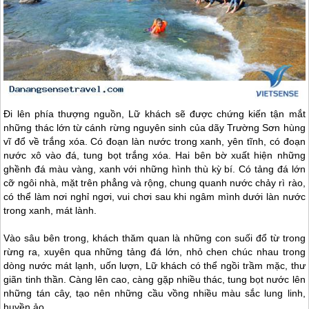
Đi lên phía thượng nguồn, Lữ khách sẽ được chứng kiến tận mắt
những thác lớn từ cánh rừng nguyên sinh của dãy Trường Sơn hùng
vĩ đổ về trắng xóa. Có đoạn làn nước trong xanh, yên tĩnh, có đoạn
nước xô vào đá, tung bọt trắng xóa. Hai bên bờ xuất hiện những
ghềnh đá màu vàng, xanh với những hình thù kỳ bí. Có tảng đá lớn
cỡ ngôi nhà, mặt trên phẳng và rộng, chung quanh nước chảy rì rào,
có thể làm nơi nghỉ ngơi, vui chơi sau khi ngâm mình dưới làn nước
trong xanh, mát lành.
Vào sâu bên trong, khách thăm quan là những con suối đổ từ trong
rừng ra, xuyên qua những tảng đá lớn, nhỏ chen chúc nhau trong
dòng nước mát lạnh, uốn lượn, Lữ khách có thể ngồi trầm mặc, thư
giãn tinh thần. Càng lên cao, càng gặp nhiều thác, tung bọt nước lên
những tán cây, tạo nên những cầu vồng nhiều màu sắc lung linh,
huyền ảo.