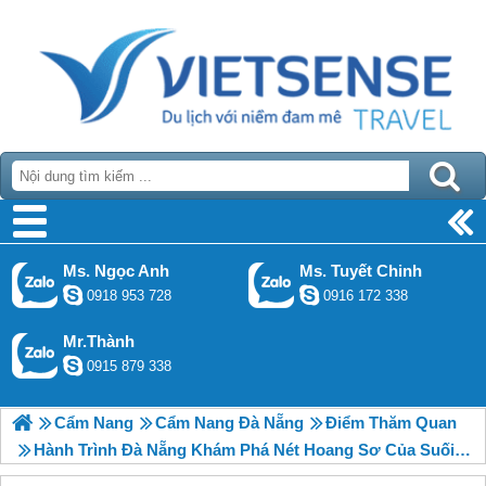
Ms. Ngọc Anh
Ms. Tuyết Chinh
0918 953 728
0916 172 338
Mr.Thành
0915 879 338
Cẩm Nang
Cẩm Nang Đà Nẵng
Điểm Thăm Quan
Hành Trình Đà Nẵng Khám Phá Nét Hoang Sơ Của Suối Voi