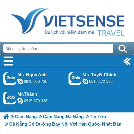
Ms. Ngọc Anh
Ms. Tuyết Chinh
0918 953 728
0916 172 338
Mr.Thành
0915 879 338
Cẩm Nang
Cẩm Nang Đà Nẵng
Tin Tức
Đà Nẵng Có Đường Bay Nối Với Hàn Quốc- Nhật Bản