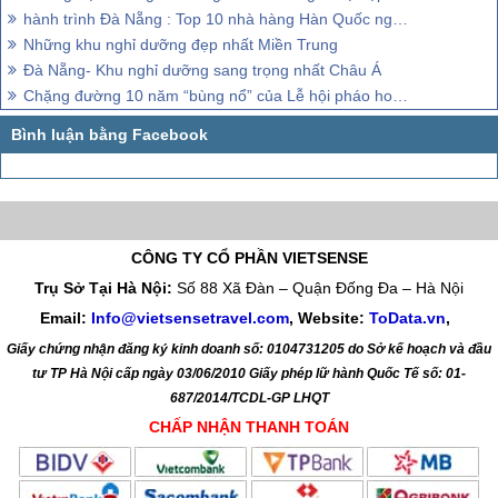
hành trình Đà Nẵng : Top 10 nhà hàng Hàn Quốc ngon nhất
Những khu nghỉ dưỡng đẹp nhất Miền Trung
Đà Nẵng- Khu nghỉ dưỡng sang trọng nhất Châu Á
Chặng đường 10 năm “bùng nổ” của Lễ hội pháo hoa Quốc tế Đà Nẵng
CÔNG TY CỔ PHẦN VIETSENSE
Trụ Sở Tại Hà Nội:
Số 88 Xã Đàn – Quận Đống Đa – Hà Nội
Email:
Info@vietsensetravel.com
, Website:
ToData.vn
,
Giấy chứng nhận đăng ký kinh doanh số: 0104731205 do Sở kế hoạch và đầu
tư TP Hà Nội cấp ngày 03/06/2010 Giấy phép lữ hành Quốc Tế số: 01-
687/2014/TCDL-GP LHQT
CHẤP NHẬN THANH TOÁN