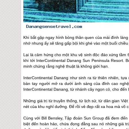
Khi bắt gặp ngay hình bóng thân quen của mái đình làng
nhớ nhung ấy sẽ tăng gấp bội khi ghé vào một buổi chiề
Lại là cảm hứng cho một khu vệ sinh độc đáo xứng tầm
khi tới InterContinental Danang Sun Peninsula Resort. 
minh chứng rằng nghệ thuật là không giới hạn.
InterContinental Danang như sinh ra từ thiên nhiên, tự
bàn tay người mở ra dưới ánh sáng của đỉnh cao nghệ
InterContinental Danang, từ nhánh cây ngọn cỏ, cho đến l
Những giá trị từ truyền thống, từ lịch sử, từ dân gian Việ
nét của khu nghỉ dưỡng. Để rồi vẻ đẹp rất xa hoa mà vô c
Cùng với Bill Bensley, Tập đoàn Sun Group đã đem đến 
biệt đến hoàn hảo, chứa đọng đằng sau nó những giá trị 