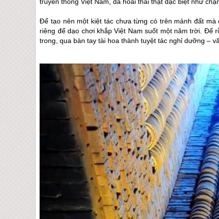
truyền thống Việt Nam, đã hoài thai thật đặc biệt như c
Để tạo nên một kiệt tác chưa từng có trên mảnh đất mà ôn
riêng để dạo chơi khắp Việt Nam suốt một năm trời. Để r
trong, qua bàn tay tài hoa thành tuyệt tác nghỉ dưỡng – 