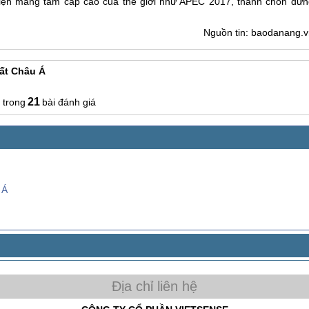
kiện mang tầm cấp cao của thế giới như APEC 2017, thành chốn dừn
Nguồn tin: baodanang.v
ất Châu Á
21
bài đánh giá
 Á