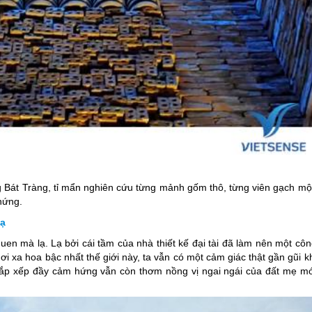
 Bát Tràng, tỉ mẩn nghiên cứu từng mảnh gốm thô, từng viên gạch mộ
hứng.
lạ
uen mà lạ. Lạ bởi cái tầm của nhà thiết kế đại tài đã làm nên một cô
i xa hoa bậc nhất thế giới này, ta vẫn có một cảm giác thật gần gũi k
sắp xếp đầy cảm hứng vẫn còn thơm nồng vị ngai ngái của đất mẹ mớ