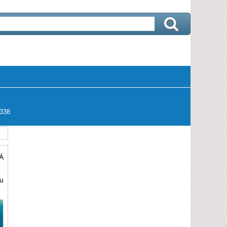
338
Á
u