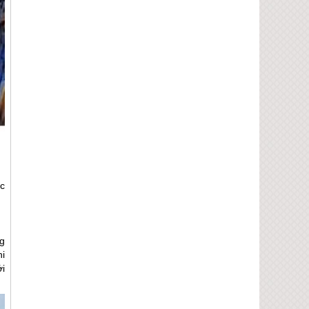
c
ng
hi
i