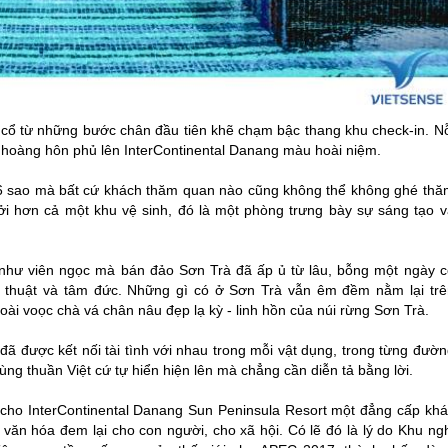
 cổ từ những bước chân đầu tiên khẽ chạm bậc thang khu check-in. Nỗ
u hoàng hôn phủ lên InterContinental Danang màu hoài niệm.
 6 sao mà bất cứ khách thăm quan nào cũng không thể không ghé thă
Bởi hơn cả một khu vệ sinh, đó là một phòng trưng bày sự sáng tạo v
a như viên ngọc mà bán đảo Sơn Trà đã ấp ủ từ lâu, bỗng một ngày c
 thuật và tâm đức. Những gì có ở Sơn Trà vẫn êm đềm nằm lại trê
oài voọc chà vá chân nâu đẹp lạ kỳ - linh hồn của núi rừng Sơn Trà.
t đã được kết nối tài tình với nhau trong mỗi vật dụng, trong từng đườ
ùng thuần Việt cứ tự hiển hiện lên mà chẳng cần diễn tả bằng lời.
cho InterContinental Danang Sun Peninsula Resort một đẳng cấp khá
văn hóa đem lại cho con người, cho xã hội. Có lẽ đó là lý do Khu ngh