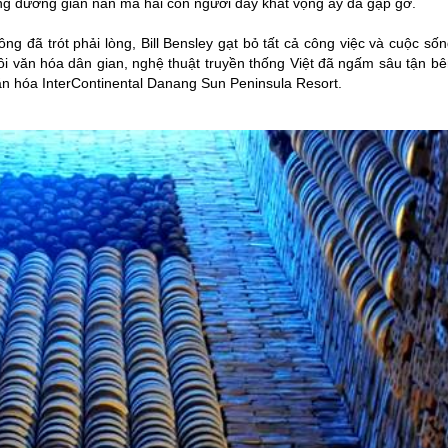
hặng đường gian nan mà hai con người đầy khát vọng ấy đã gặp gỡ.
g đã trót phải lòng, Bill Bensley gạt bỏ tất cả công việc và cuộc số
ồi văn hóa dân gian, nghệ thuật truyền thống Việt đã ngấm sâu tận bê
văn hóa InterContinental Danang Sun Peninsula Resort.