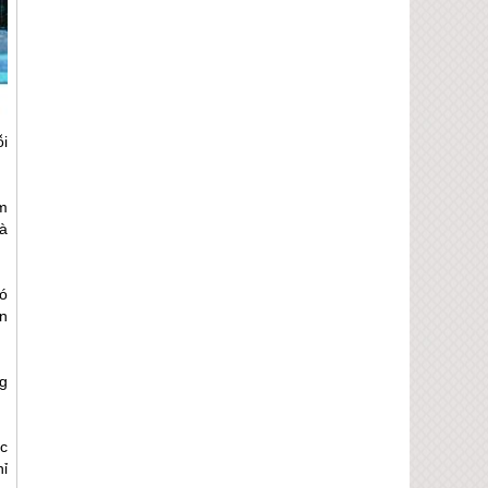
i
m
à
ó
n
ng
c
ỉ