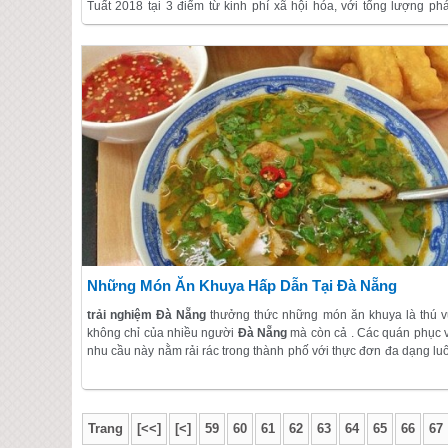
Tuất 2018 tại 3 điểm từ kinh phí xã hội hóa, với tổng lượng ph
tầm cao là 2.400 quả và 300 giàn pháo tầm thấp cùng các hiệu ứ
đặc biệt khác.
Những Món Ăn Khuya Hấp Dẫn Tại Đà Nẵng
trải nghiệm Đà Nẵng
thưởng thức những món ăn khuya là thú v
không chỉ của nhiều người
Đà Nẵng
mà còn cả . Các quán phục 
nhu cầu này nằm rải rác trong thành phố với thực đơn đa dạng lu
hớp hồn khách thăm quan. Dưới đây là gợi ý một số hàng ăn khu
đông người thưởng thức.
Trang
[<<]
[<]
59
60
61
62
63
64
65
66
67