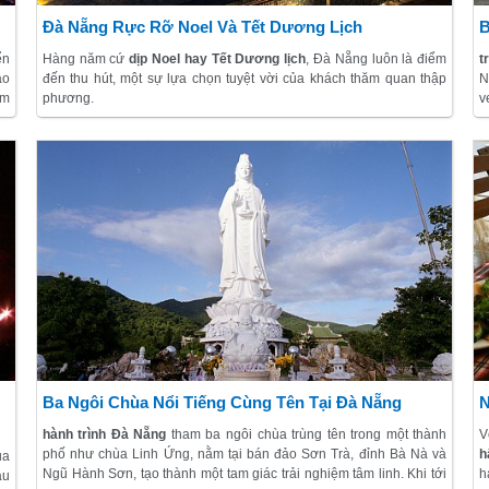
Đà Nẵng Rực Rỡ Noel Và Tết Dương Lịch
B
ển
Hàng năm cứ
dịp Noel hay Tết Dương lịch
, Đà Nẵng luôn là điểm
t
áo
đến thu hút, một sự lựa chọn tuyệt vời của khách thăm quan thập
N
ầm
phương.
v
ển
s
Ba Ngôi Chùa Nổi Tiếng Cùng Tên Tại Đà Nẵng
N
hành trình
Đà Nẵng
tham ba ngôi chùa trùng tên trong một thành
V
phố như chùa Linh Ứng, nằm tại bán đảo Sơn Trà, đỉnh Bà Nà và
h
ủa
Ngũ Hành Sơn, tạo thành một tam giác
trải nghiệm tâm linh. Khi tới
h
ậu