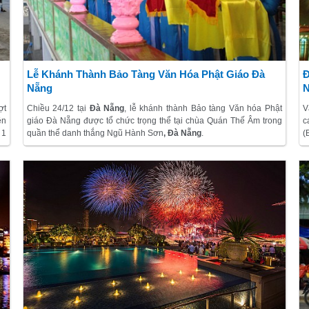
Lễ Khánh Thành Bảo Tàng Văn Hóa Phật Giáo Đà
Đ
Nẵng
ợt
Chiều 24/12 tại
Đà Nẵng
, lễ khánh thành Bảo tàng Văn hóa Phật
V
ên
giáo Đà Nẵng được tổ chức trọng thể tại chùa Quán Thế Âm trong
c
 1
quần thể
danh thắng Ngũ Hành Sơn
, Đà Nẵng
.
(
1