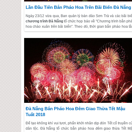
Lần Đầu Tiên Bắn Pháo Hoa Trên Bãi Biển Đà Nẵng
Ngày 23/12 vừa qua, Ban quản lý bán đảo Sơn Trà và các bãi bi
chương trình Đà Nẵng
tổ chức họp báo về "Chương trình bắn ph
hoa chào xuân trên bãi biển". Theo đó, thời gian bắn pháo hoa t
cao từ 21h đến 21h10 tối 31/12 tại bãi biển trước Công viên Bi
Đông, đơn vị tổ chức là Bộ Chỉ huy quân sự thành phố Đà Nẵng.
Đà Nẵng Bắn Pháo Hoa Đêm Giao Thừa Tết Mậu
Tuất 2018
Để tạo không khí vui tươi, phấn khởi nhân dịp đón Tết cổ truyền c
dân tộc. Đà Nẵng tổ chức bắn pháo hoa đêm giao thừa Tết M