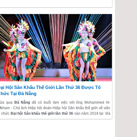
ương vị biển khơi cùng cách chế biến độc đáo, ngon miệng như
ưới đây.
ại Hội Sân Khấu Thế Giới Lần Thứ 36 Được Tổ
hức Tại Đà Nẵng
ừa qua
Đà Nẵng
đã có buổi làm việc với ông Mohammed Al-
fkham - Chủ tịch Hiệp hội đoàn Hiệp hội Sân khấu thế giới về việc
ổ chức
Đại hội Sân khấu thế giới lần thứ 36
vào năm 2018 tại Đà
ẵng.