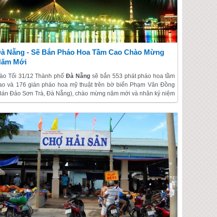
à Nẵng - Sẽ Bắn Pháo Hoa Tầm Cao Chào Mừng
Năm Mới
ào Tối 31/12 Thành phố
Đà Nẵng
sẽ bắn 553 phát pháo hoa tầm
ao và 176 giàn pháo hoa mỹ thuật trên bờ biển Phạm Văn Đồng
Bán Đảo Sơn Trà, Đà Nẵng), chào mừng năm mới và nhân kỷ niệm
9 năm Đà Nẵng trở thành đô thị loại 1 trực thuộc Trung ương.