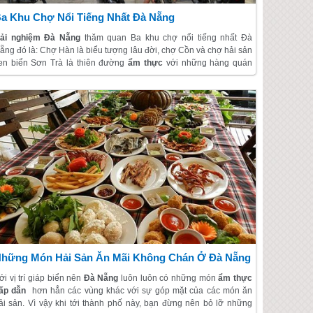
a Khu Chợ Nổi Tiếng Nhất Đà Nẵng
rải nghiệm Đà Nẵng
thăm quan Ba khu chợ nổi tiếng nhất Đà
ẵng đó là: Chợ Hàn là biểu tượng lâu đời, chợ Cồn và chợ hải sản
en biển Sơn Trà là thiên đường
ẩm thực
với những hàng quán
an sát nhau.
hững Món Hải Sản Ăn Mãi Không Chán Ở Đà Nẵng
ới vị trí giáp biển nên
Đà Nẵng
luôn luôn có những món
ẩm thực
ấp dẫn
hơn hẳn các vùng khác với sự góp mặt của các món ăn
ải sản. Vì vậy khi tới thành phố này, bạn đừng nên bỏ lỡ những