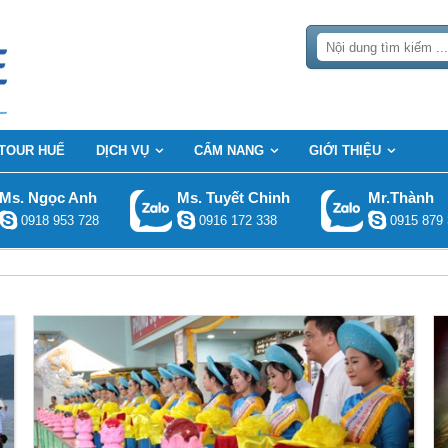
TOUR HUẾ
DỊCH VỤ
CẨM NANG
GIỚI THIỆU
Ms. Ngọc Anh
Ms. Tuyết Chinh
Mr.Thành
0918 953 728
0916 172 338
0915 879 