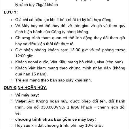
lý xách tay 7kg/ 1khách
LƯU Ý:
Giá chỉ có hiệu lực khi 2 bên nhất trí ký kết hợp đồng.
Vé Máy bay có thể thay đổi về thời gian và giá vé theo quy
định hiện hành của Công ty hàng không.
Chương trình tham quan có thể linh động thay đổi theo giờ
bay và điều kiện thời tiết thực tế.
Giờ nhận phòng khách sạn: 13:00 giờ và trả phòng trước
12:00 giờ.
Khách ngoại quốc, Việt Kiều mang hộ chiếu, visa (còn hạn).
Khách Việt Nam mang theo chứng minh nhân dân (không
quá hạn 15 năm).
Trẻ em mang theo bản sao giấy khai sinh.
QUY ĐỊNH HOÃN HỦY:
Vé máy bay:
Vietjet Air: Không hoàn hủy, được phép đổi tên, đổi hành
trình, phí đổi 330.000VND/ 1 lượt/ khách + chênh lệch đổi
vé.
chương trình chưa bao gồm vé máy bay:
Hủy sau khi đặt chương trình: phí hủy 10% Giá .