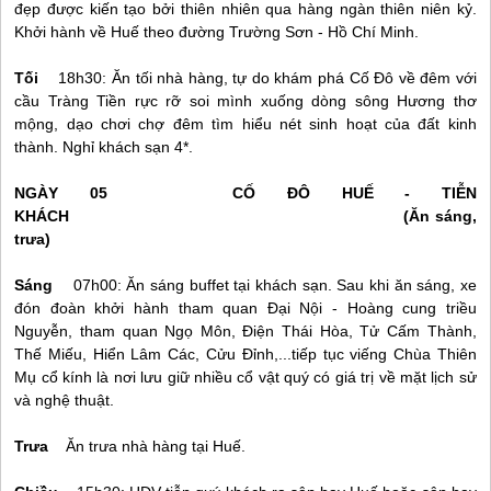
đẹp được kiến tạo bởi thiên nhiên qua hàng ngàn thiên niên kỷ.
Khởi hành về
Huế
theo đường Trường Sơn - Hồ Chí Minh.
Tối
18h30: Ăn tối nhà hàng, tự do khám phá Cố Đô về đêm với
cầu Tràng Tiền rực rỡ soi mình xuống dòng sông Hương thơ
mộng, dạo chơi chợ đêm tìm hiểu nét sinh hoạt của đất kinh
thành. Nghỉ khách sạn 4*.
NGÀY 05 CỐ ĐÔ
HUẾ
- TIỄN
KHÁCH (Ăn sáng,
trưa)
Sáng
07h00: Ăn sáng buffet tại khách sạn. Sau khi ăn sáng, xe
đón đoàn khởi hành tham quan Đại Nội - Hoàng cung triều
Nguyễn, tham quan Ngọ Môn, Điện Thái Hòa, Tử Cấm Thành,
Thế Miếu, Hiển Lâm Các, Cửu Đỉnh,...tiếp tục viếng Chùa Thiên
Mụ cổ kính là nơi lưu giữ nhiều cổ vật quý có giá trị về mặt lịch sử
và nghệ thuật.
Trưa
Ăn trưa nhà hàng tại
Huế
.