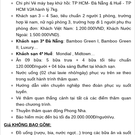
Chi phí Vé máy bay khứ hồi: TP HCM-
Đà Nẵng
&
Huế
- TP
HCM VJA hành lý 7kg.
Khách sạn 3 – 4 Sao, tiêu chuẩn 2 người 1 phòng, trường
hợp lẻ nam, nữ ngủ phòng 3, trường hợp đi 1 người phụ thu
phòng đơn: Khách Việt Nam: 1.200.000VND; Khách Nước
Ngoài: 1.500.000VND).
Khách sạn 3*
Đà Nẵng
: Bamboo Green I, Bamboo Green
II, Luxury…
Khách sạn 4*
Huế
: Mondial , Midtown…
Ăn 09 bữa: 5 bữa trưa + 4 bữa tối tiêu chuẩn
120.000Đ/người + 04 bữa sáng Buffet tại khách sạn.
Nước uống (02 chai lavie nhỏ/ngày) phục vụ trên xe theo
trong suốt hành trình thăm quan.
Hướng dẫn viên chuyên nghiệp theo đoàn phục vụ suốt
tuyến.
Vé thăm quan thắng cảnh tại tất cả các điểm thăm quan
theo chương trình.
Thuyền thăm quan động Phong Nha.
Bảo hiểm mức đển bù tối đa 20.000.000Đ/người/vụ.
Giá KHÔNG BAO GỒM:
Đồ uống (rượu, bia, nước ngọt...) trong các bữa ăn và suốt