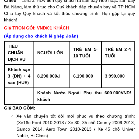
Chiều
15h30: HDV tiễn quý khách ra sân bay
Huế
hoặc sân bay
Đà Nẵng
, làm thủ tục cho Quý khách đáp chuyến bay về TP HCM
Chia tay Quý khách và kết thúc chương trình. Hẹn gặp lại quý
khách!
Giá TRỌN GÓI: VNĐ/01 KHÁCH
(Áp dụng cho khách lẻ ghép đoàn)
TIÊU
TRẺ EM 5-
TRẺ EM 2-4
CHUẨN
NGƯỜI LỚN
10 TUỔI
TUỔI
DỊCH VỤ
Khách sạn
3 (ĐN) + 4
8.290.000đ
6.190.000
3.990.000
sao (
HUE
)
Khách Nước Ngoài Phụ thu 600.000VND/
khách
Giá BAO GỒM:
Xe vận chuyển tốt đời mới phục vụ theo chương trình:
(Xe16c Ford 2010-2013 / Xe 30, 35 chỗ County 2009-2013,
Samco 2014, Aero Town 2010-2013 / Xe 45 chỗ Univer
Noble, Hi Class).