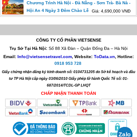
Chương Trình Hà Nội - Đà Nẵng - Sơn Trà- Bà Nà -
Hội An 4 Ngày 3 Đêm Chào Lễ 30/4-1/5
Giá: 4,690,000 VNĐ
CÔNG TY CỔ PHẦN VIETSENSE
Trụ Sở Tại Hà Nội:
Số 88 Xã Đàn – Quận Đống Đa – Hà Nội
Email:
Info@vietsensetravel.com
, Website:
ToData.vn
,
Hotline:
0918 953 728
Giấy chứng nhận đăng ký kinh doanh số: 0104731205 do Sở kế hoạch và đầu
tư TP Hà Nội cấp ngày 03/06/2010 Giấy phép lữ hành Quốc Tế số: 01-
687/2014/TCDL-GP LHQT
CHẤP NHẬN THANH TOÁN