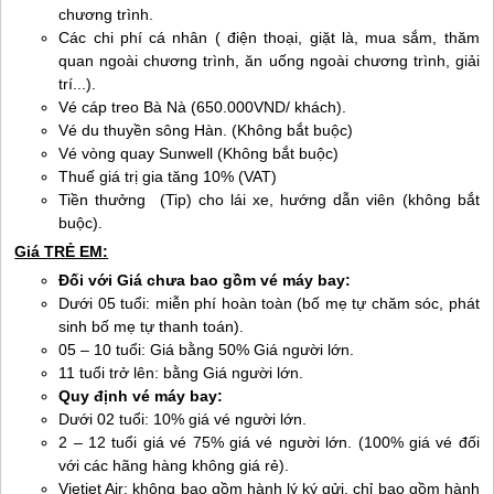
chương trình.
Các chi phí cá nhân ( điện thoại, giặt là, mua sắm, thăm
quan ngoài chương trình, ăn uống ngoài chương trình, giải
trí...).
Vé cáp treo Bà Nà (650.000VND/ khách).
Vé du thuyền sông Hàn. (Không bắt buộc)
Vé vòng quay Sunwell (Không bắt buộc)
T
huế
giá trị gia tăng 10% (VAT)
Tiền thưởng (Tip) cho lái xe, hướng dẫn viên (không bắt
buộc).
Giá TRẺ EM:
Đối với Giá chưa bao gồm vé máy bay:
Dưới 05 tuổi: miễn phí hoàn toàn (bố mẹ tự chăm sóc, phát
sinh bố mẹ tự thanh toán).
05 – 10 tuổi: Giá bằng 50% Giá người lớn.
11 tuổi trở lên: bằng Giá người lớn.
Quy định vé máy bay:
Dưới 02 tuổi: 10% giá vé người lớn.
2 – 12 tuổi giá vé 75% giá vé người lớn. (100% giá vé đối
với các hãng hàng không giá rẻ).
Vietjet Air: không bao gồm hành lý ký gửi, chỉ bao gồm hành