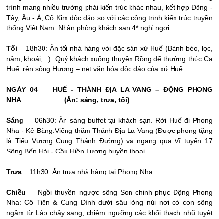
trình mang nhiều trường phái kiến trúc khác nhau, kết hợp Đông -
Tây, Âu - Á, Cổ Kim độc đáo so với các công trình kiến trúc truyền
thống Việt Nam. Nhận phòng khách sạn 4* nghỉ ngơi.
Tối
18h30: Ăn tối nhà hàng với đặc sản xứ
Huế
(Bánh bèo, lọc,
nậm, khoái,...). Quý khách xuống thuyền Rồng để thưởng thức Ca
Huế trên sông Hương – nét văn hóa độc đáo của xứ Huế.
NGÀY 04
HUẾ
- THÁNH ĐỊA LA VANG – ĐỘNG PHONG
NHA (Ăn: sáng, trưa, tối)
Sáng
06h30: Ăn sáng buffet tại khách sạn. Rời
Huế
đi Phong
Nha - Kẻ Bàng.Viếng thăm Thánh Địa La Vang (Được phong tặng
là Tiểu Vương Cung Thánh Đường) và ngang qua Vĩ tuyến 17
Sông Bến Hải - Cầu Hiền Lương huyền thoại.
Trưa
11h30: Ăn trưa nhà hàng tại Phong Nha.
Chiều
Ngồi thuyền ngược sông Son chinh phục Động Phong
Nha: Cô Tiên & Cung Đình dưới sâu lòng núi nơi có con sông
ngầm từ Lào chảy sang, chiêm ngưỡng các khối thạch nhũ tuyệt