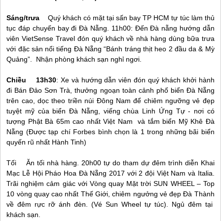
Sáng/trưa
Quý khách có mặt tại sấn bay TP HCM tự túc làm thủ
tục đáp chuyến bay đi
Đà Nẵng
. 11h00: Đến
Đà nẵng
hướng dẫn
viên VietSense Travel đón quý khách về nhà hàng dùng bữa trưa
với đặc sản nổi tiếng
Đà Nẵng
“Bánh tráng thịt heo 2 đầu da & Mỳ
Quảng”. Nhận phòng khách sạn nghỉ ngơi.
Chiều 13h30
: Xe và hướng dẫn viên đón quý khách khởi hành
đi Bán Đảo Sơn Trà, thưởng ngoạn toàn cảnh phố biển
Đà Nẵng
trên cao, dọc theo triền núi Đông Nam để chiêm ngưỡng vẻ đẹp
tuyệt mỹ của biển
Đà Nẵng
, viếng chùa Linh Ứng Tự - nơi có
tượng Phật Bà 65m cao nhất Việt Nam và tắm biển Mỹ Khê
Đà
Nẵng
(Được tạp chí Forbes bình chọn là 1 trong những bãi biển
quyến rũ nhất Hành Tinh)
Tối Ăn tối nhà hàng. 20h00 tự do tham dự đêm trình diễn Khai
Mạc Lễ Hội Pháo Hoa
Đà Nẵng
2017 với 2 đội Việt Nam và Italia.
Trãi nghiệm cảm giác với Vòng quay Mặt trời SUN WHEEL – Top
10 vòng quay cao nhất Thế Giới, chiêm ngưởng vẻ đẹp Đà Thành
về đêm rực rỡ ánh đèn. (Vé Sun Wheel tự túc). Ngủ đêm tại
khách sạn.