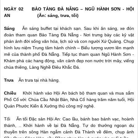
NGÀY 02 BẢO TÀNG
ĐÀ NẴNG
– NGŨ HÀNH SƠN -
HỘI
AN
(Ăn: sáng, trưa, tối)
Sáng
Ăn sáng buffet tại khách sạn. Sau khi ăn sáng, xe đón
đoàn tham quan Bảo Tàng
Đà Nẵng
- Nơi trưng bày các kỷ vật
phản ảnh đời sống văn hóa, lịch sử và con người Xứ Quảng. Chụp
hình lưu niệm Trung tâm hành chính – Biểu tượng vươn lên mạnh
mẽ của thành phố
Đà Nẵng
. Tiếp tục tham quan Ngũ Hành Sơn -
Khám phá các hang động, vãn cảnh đẹp non nước trời mây, viếng
chùa thiêng, Làng Nghề Điêu Khắc Đá.
Trưa
Ăn trưa tại nhà hàng.
Chiều
Khởi hành vào
Hội An
bách bộ tham quan và mua sắm
Phố Cổ với: Chùa Cầu Nhật Bản, Nhà Cổ hàng trăm năm tuổi, Hội
Quán Phước Kiến & Xưởng thủ công mỹ nghệ.
Tối Ăn tối Đặc sản
Hội An
: Cao lầu, bánh bao bánh vạc, hoành
thánh, .. Khởi hành về lại
Đà Nẵng
. Tự do thưởng ngoạn du
thuyền trên sông Hàn ngắm cảnh Đà Thành về đêm, chụp ảnh