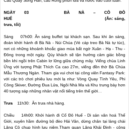
Cầu Quay Sông Hàn, cầu Rồng phun lửa và nước vào cuối tuần.
NGÀY 03 BÀ NÀ – CÔ ĐÔ
HUẾ
(Ăn: sáng,
trưa, tối)
Sáng 07h00: Ăn sáng buffet tại khách sạn. Sau khi ăn sáng,
đoàn khởi hành đi Bà Nà - Núi Chúa (Vé cáp treo Bà Nà tự túc),
nơi có những khoảnh khoắc giao mùa bất ngờ Xuân - Hạ - Thu -
Đông trong một ngày. Qúy khách sẽ tận hưởng cảm giác bồng
bền khi ngồi trên Cabin lơ lững giữa chừng mây. Viếng chùa Linh
Ứng với tượng Phật Thích Ca cao 27m, viếng đền thờ Bà Chúa
Mẫu Thượng Ngàn. Tham gia vui chơi tại công viên Fantasy Park:
với các trò chơi phiêu lưu mới lạ như: Vòng Quay Tình Yêu, Phi
Công Skiver, Đường Đua Lửa, Ngôi Nhà Ma và Khu trưng bày hơn
40 tượng sáp những nhân vật nổi tiếng trên thế giới…
Trưa
11h30: Ăn trưa nhà hàng.
Chiều 14h00: Khởi hành đi Cố Đô
Huế
- Di sản văn hoá Thế
Giới, xuyên hầm đường bộ đèo Hải Vân, dừng chân tại làng chài
Lăng Cô chụp hình lưu niệm.Tham quan Lăng Khải Định - công