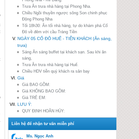
Trưa
Ăn trưa nhà hàng tại Phong Nha.
Chiều
Ngồi thuyền ngược sông Son chinh phục
)
Động Phong Nha
i
Tối
18h30: Ăn tối nhà hàng, tự do khám phá Cố
t
Đô về đêm với cầu Tràng Tiền
NGÀY 05 CỐ ĐÔ HUẾ - TIỄN KHÁCH (Ăn sáng,
trưa)
n
Sáng
Ăn sáng buffet tại khách sạn. Sau khi ăn
g
sáng,
t
Trưa
Ăn trưa nhà hàng tại Huế.
Chiều
HDV tiễn quý khách ra sân bay
m
Giá
m
Giá BAO GỒM:
Giá KHÔNG BAO GỒM:
Giá TRẺ EM:
)
LƯU Ý:
h
QUY ĐỊNH HOÃN HỦY:
ẽ
a
Ms. Ngọc Anh