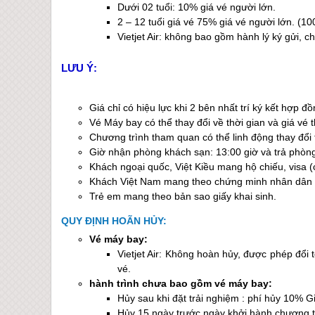
Dưới 02 tuổi: 10% giá vé người lớn.
2 – 12 tuổi giá vé 75% giá vé người lớn. (1
Vietjet Air: không bao gồm hành lý ký gửi, 
LƯU Ý:
Giá chỉ có hiệu lực khi 2 bên nhất trí ký kết hợp đồ
Vé Máy bay có thể thay đổi về thời gian và giá vé
Chương trình tham quan có thể linh động thay đổi th
Giờ nhận phòng khách sạn: 13:00 giờ và trả phòng
Khách ngoại quốc, Việt Kiều mang hộ chiếu, visa (
Khách Việt Nam mang theo chứng minh nhân dân 
Trẻ em mang theo bản sao giấy khai sinh.
QUY ĐỊNH HOÃN HỦY:
Vé máy bay:
Vietjet Air: Không hoàn hủy, được phép đổi 
vé.
hành trình chưa bao gồm vé máy bay:
Hủy sau khi đặt trải nghiệm : phí hủy 10% Gi
Hủy 15 ngày trước ngày khởi hành chương tr