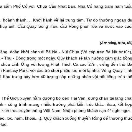
 sắm Phố Cổ với: Chùa Cầu Nhật Bản, Nhà Cổ hàng trăm năm tuổi
, hoành thánh, .. Khởi hành về lại trung tâm. Tự do thưởng ngoạn d
hụp ảnh Cầu Quay Sông Hàn, cầu Rồng phun lửa và nước vào cuố
(Ăn: sáng, trưa, tối
sáng, đoàn khởi hành đi Bà Nà - Núi Chúa (Vé cáp treo Bà Nà tự túc)
 - Thu - Đông trong một ngày. Qúy khách sẽ tận hưởng cảm giác bồn
g chùa Linh Ứng với tượng Phật Thích Ca cao 27m, viếng đền thờ B
 Fantasy Park: với các trò chơi phiêu lưu mới lạ như: Vòng Quay Tìn
 Khu trưng bày hơn 40 tượng sáp những nhân vật nổi tiếng trên th
 Thế Giới, xuyên hầm đường bộ đèo Hải Vân, dừng chân tại làng chà
 - công trình mang nhiều trường phái kiến trúc khác nhau, kết hợ
h kiến trúc truyền thống Việt Nam. Nhận phòng khách sạn 4* nghỉ ngơi.
o, lọc, nậm, khoái,...). Quý khách xuống thuyền Rồng để thưởng thứ
Huế.