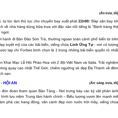
Ê
(Ăn trưa, tối
, tự túc làm thủ tục cho chuyến bay xuất phát.
11h00:
Đáp sân bay tớ
 về nhà hàng dùng bữa trưa với đặc sản nổi tiếng là “Bánh tráng thị
 ngơi.
i hành đi Bán Đảo Sơn Trà, thưởng ngoạn toàn cảnh phố biển từ trê
ẹp tuyệt mỹ của các bãi biển, viếng chùa
Linh Ứng Tự
- nơi có tượn
ược tạp chí Forbes bình chọn là 1 trong những bãi biển quyến rũ nhấ
n Khai Mạc Lễ Hội Pháo Hoa với 2 đội Việt Nam và Italia. Trãi nghiệ
vòng quay cao nhất Thế Giới, chiêm ngưởng vẻ đẹp Đà Thành về đê
ch sạn.
- HỘI AN
(Ăn: sáng, trưa, tối
xe đón đoàn tham quan Bảo Tàng - Nơi trưng bày các kỷ vật phản ản
p hình lưu niệm Trung tâm hành chính – Biểu tượng vươn lên mạnh m
ám phá các hang động, vãn cảnh đẹp non nước trời mây, viếng chù