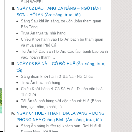
SUN WHEEL
NGÀY 02 BẢO TÀNG ĐÀ NẴNG – NGŨ HÀNH
SƠN - HỘI AN (Ăn: sáng, trưa, tối)
Sáng
Sau khi ăn sáng, xe đón đoàn tham quan
Bảo Tàng
Trưa
Ăn trưa tại nhà hàng.
i
Chiều
Khởi hành vào Hội An bách bộ tham quan
ề
và mua sắm Phố Cổ
g
Tối
Ăn tối Đặc sản Hội An: Cao lầu, bánh bao bánh
-
vạc, hoành thánh, ..
h
NGÀY 03 BÀ NÀ – CÔ ĐÔ HUẾ (Ăn: sáng, trưa,
g
tối)
y
Sáng
đoàn khởi hành đi Bà Nà - Núi Chúa
Trưa
Ăn trưa nhà hàng.
Chiều
Khởi hành đi Cố Đô Huế - Di sản văn hoá
Thế Giới
Tối
Ăn tối nhà hàng với đặc sản xứ Huế (Bánh
bèo, lọc, nậm, khoái,...).
NGÀY 04 HUẾ - THÁNH ĐỊA LA VANG – ĐỘNG
PHONG NHA Quảng Bình (Ăn: sáng, trưa, tối)
Sáng
Ăn sáng buffet tại khách sạn. Rời Huế đi
Phong Nha - Kẻ Bàng.