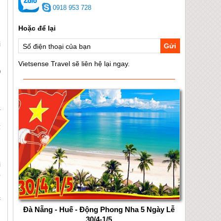
0918 953 728
,
u
i
Gửi
)
,
g
à
h
ế
i
p
c
Đà Nẵng - Huế - Động Phong Nha 5 Ngày Lễ
30/4-1/5