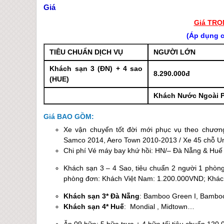
Giá
Giá TRỌ
(Áp dụng c
TIÊU CHUẨN DỊCH VỤ
NGƯỜI LỚN
Khách sạn 3 (ĐN) + 4 sao
8.290.000đ
(
HUE
)
Khách Nước Ngoài P
Giá BAO GỒM:
Xe vận chuyển tốt đời mới phục vụ theo chương
Samco 2014, Aero Town 2010-2013 / Xe 45 chỗ Uni
Chi phí Vé máy bay khứ hồi: HN/–
Đà Nẵng
&
Huế
Khách sạn 3 – 4 Sao, tiêu chuẩn 2 người 1 phòng
phòng đơn: Khách Việt Nam: 1.200.000VND; Khác
Khách sạn 3*
Đà Nẵng
: Bamboo Green I, Bamboo
Khách sạn 4*
Huế
: Mondial , Midtown…