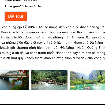
Khởi hành:
27/4 -1/5
Thời gian:
5 Ngày 4 Đêm
 vào đúng dịp Lễ 30/4 - 1/5 sẽ mang đến cho quý khách những trả
 Bình khách thăm quan sẽ có cơ hội hòa mình vào thiên nhiên bốn b
bản sắc dân tộc, được thưởng thức những món ăn ngon đặc sản vùn
t cả những điều đặc biệt này chỉ có ở hành trình khám phá Đà Nẵng 
 khách đặt chương trình hành trình đến Đà Nẵng - Huế - Quảng Bìn
ận mức giá ưu đãi và cạnh tranh nhất! Hành trình này hứa hẹn sẽ man
i! Kính mời quý khách tham khảo chương trình dưới đây của công t