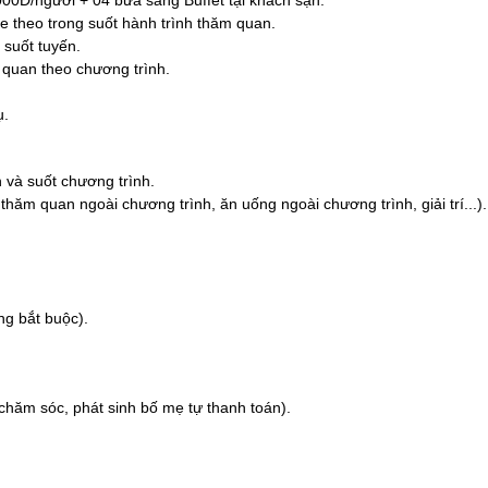
000Đ/người + 04 bữa sáng Buffet tại khách sạn.
e theo trong suốt hành trình thăm quan.
suốt tuyến.
 quan theo chương trình.
ụ.
n và suốt chương trình.
 thăm quan ngoài chương trình, ăn uống ngoài chương trình, giải trí...).
ng bắt buộc).
chăm sóc, phát sinh bố mẹ tự thanh toán).