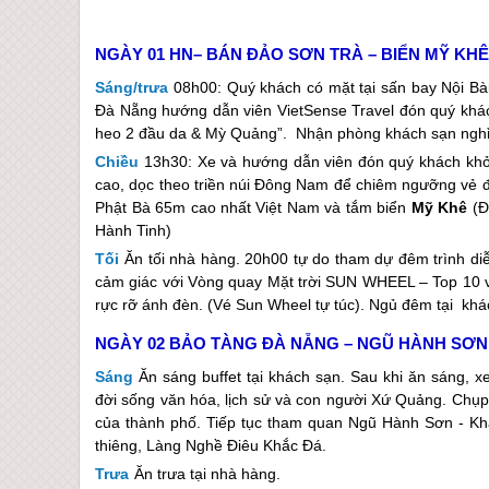
NGÀY 01
HN– BÁN ĐẢO SƠN TRÀ – BIỂN MỸ KH
Sáng/trưa
08h00: Quý khách có mặt tại sấn bay Nội Bài
Đà Nẵng
hướng dẫn viên VietSense Travel đón quý khách
heo 2 đầu da & Mỳ Quảng”. Nhận phòng khách sạn nghỉ
Chiều
13h30: Xe và hướng dẫn viên đón quý khách khở
cao, dọc theo triền núi Đông Nam để chiêm ngưỡng vẻ đ
Phật Bà 65m cao nhất Việt Nam và tắm biển
Mỹ Khê
(Đ
Hành Tinh)
Tối
Ăn tối nhà hàng. 20h00 tự do tham dự đêm trình diễ
cảm giác với Vòng quay Mặt trời SUN WHEEL – Top 10 
rực rỡ ánh đèn. (Vé Sun Wheel tự túc). Ngủ đêm tại khá
NGÀY 02
BẢO TÀNG ĐÀ NẴNG – NGŨ HÀNH SƠN 
Sáng
Ăn sáng buffet tại khách sạn. Sau khi ăn sáng, 
đời sống văn hóa, lịch sử và con người Xứ Quảng. Chụ
của thành phố. Tiếp tục tham quan Ngũ Hành Sơn - Kh
thiêng, Làng Nghề Điêu Khắc Đá.
Trưa
Ăn trưa tại nhà hàng.