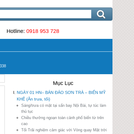
Hotline:
0918 953 728
338
NGÀY 01 HN– BÁN ĐẢO SƠN TRÀ – BIỂN MỸ
KHÊ (Ăn trưa, tối)
Sáng/trưa
có mặt tại sấn bay Nội Bài, tự túc làm
thủ tục
Chiều
thưởng ngoạn toàn cảnh phố biển từ trên
cao
Tối
Trãi nghiệm cảm giác với Vòng quay Mặt trời