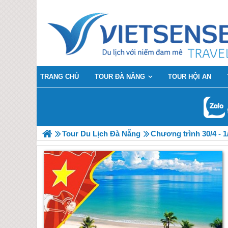
TRANG CHỦ
TOUR ĐÀ NẴNG
TOUR HỘI AN
Tour Du Lịch Đà Nẵng
Chương trình 30/4 - 1