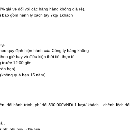
00% giá vé đối với các hãng hàng không giá rẻ).
chỉ bao gồm hành lý xách tay 7kg/ 1khách
ng.
 theo quy định hiện hành của Công ty hàng không.
eo giờ bay và điều kiện thời tiết thực tế.
 trước 12:00 giờ.
còn hạn).
(không quá hạn 15 năm).
tên, đổi hành trình, phí đổi 330.000VND/ 1 lượt/ khách + chênh lệch đổ
á .
ình: phí hủy 50% Giá .