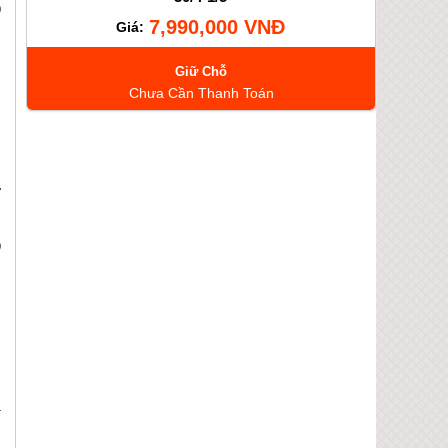
)
7,990,000 VNĐ
Giá:
g
Giữ Chỗ
Chưa Cần Thanh Toán
g
n
ơ
)
u
n
à