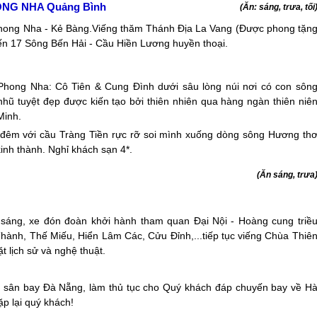
ONG NHA Quảng Bình
(Ăn: sáng, trưa, tối
hong Nha - Kẻ Bàng.Viếng thăm Thánh Địa La Vang (Được phong tặn
 17 Sông Bến Hải - Cầu Hiền Lương huyền thoại.
hong Nha: Cô Tiên & Cung Đình dưới sâu lòng núi nơi có con sôn
ũ tuyệt đẹp được kiến tạo bởi thiên nhiên qua hàng ngàn thiên niê
Minh.
 đêm với cầu Tràng Tiền rực rỡ soi mình xuống dòng sông Hương th
inh thành. Nghỉ khách sạn 4*.
(Ăn sáng, trưa
n sáng, xe đón đoàn khởi hành tham quan Đại Nội - Hoàng cung triề
nh, Thế Miếu, Hiển Lâm Các, Cửu Đỉnh,...tiếp tục viếng Chùa Thiê
ặt lịch sử và nghệ thuật.
 sân bay
Đà Nẵng
, làm thủ tục cho Quý khách đáp chuyến bay về H
ặp lại quý khách!