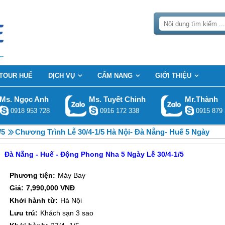
TOUR HUẾ
DỊCH VỤ
CẨM NANG
GIỚI THIỆU
Ms. Ngọc Anh
Ms. Tuyết Chinh
Mr.Thành
0918 953 728
0916 172 338
0915 879 
/5
Chương Trình Lễ 30/4-1/5 Hà Nội- Đà Nẵng- Huế 5 Ngày
Đà Nẵng - Huế - Động Phong Nha 5 Ngày Lễ 30/4-1/5
Phương tiện:
Máy Bay
Giá:
7,990,000 VNĐ
Khởi hành từ:
Hà Nội
Lưu trú:
Khách sạn 3 sao