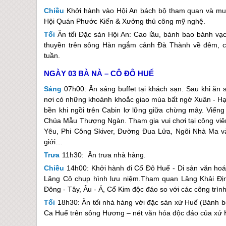
Chiều
Khởi hành vào
Hội An
bách bộ tham quan và mua
Hội Quán Phước Kiến & Xưởng thủ công mỹ nghệ.
Tối
Ăn tối Đặc sản
Hội An
: Cao lầu, bánh bao bánh vạc
thuyền trên sông Hàn ngắm cảnh Đà Thành về đêm, c
tuần.
NGÀY 03
BÀ NÀ – CÔ ĐÔ HUẾ
Sáng
07h00: Ăn sáng buffet tại khách sạn. Sau khi ăn 
nơi có những khoảnh khoắc giao mùa bất ngờ Xuân - Hạ
bền khi ngồi trên Cabin lơ lững giữa chừng mây. Viến
Chúa Mẫu Thượng Ngàn. Tham gia vui chơi tại công viên
Yêu, Phi Công Skiver, Đường Đua Lửa, Ngôi Nhà Ma và
giới…
Trưa
11h30: Ăn trưa nhà hàng.
Chiều
14h00: Khởi hành đi Cố Đô
Huế
- Di sản văn hoá
Lăng Cô chụp hình lưu niệm.Tham quan Lăng Khải Định
Đông - Tây, Âu - Á, Cổ Kim độc đáo so với các công trìn
Tối
18h30: Ăn tối nhà hàng với đặc sản xứ
Huế
(Bánh bè
Ca Huế trên sông Hương – nét văn hóa độc đáo của xứ 