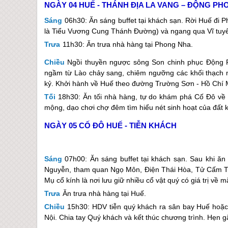
NGÀY 04
HUẾ - THÁNH ĐỊA LA VANG – ĐỘNG PH
Sáng
06h30: Ăn sáng buffet tại khách sạn. Rời
Huế
đi P
là Tiểu Vương Cung Thánh Đường) và ngang qua Vĩ tuyến
Trưa
11h30: Ăn trưa nhà hàng tại Phong Nha.
Chiều
Ngồi thuyền ngược sông Son chinh phục Động P
ngầm từ Lào chảy sang, chiêm ngưỡng các khối thạch nh
kỷ. Khởi hành về
Huế
theo đường Trường Sơn - Hồ Chí 
Tối
18h30: Ăn tối nhà hàng, tự do khám phá Cố Đô về
mộng, dạo chơi chợ đêm tìm hiểu nét sinh hoạt của đất k
NGÀY 05
CỐ ĐÔ HUẾ - TIỄN KHÁCH
Sáng
07h00: Ăn sáng buffet tại khách sạn. Sau khi ă
Nguyễn, tham quan Ngọ Môn, Điện Thái Hòa, Tử Cấm Thà
Mụ cổ kính là nơi lưu giữ nhiều cổ vật quý có giá trị về m
Trưa
Ăn trưa nhà hàng tại
Huế
.
Chiều
15h30: HDV tiễn quý khách ra sân bay
Huế
hoặc
Nội. Chia tay Quý khách và kết thúc chương trình. Hẹn g