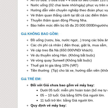
Ăn 09 bữa: 5 bữa trưa + 4 bữa tối tiêu chuẩn 120.
Nước uống (02 chai lavie nhỏ/ngày) phục vụ trên x
Hướng dẫn viên chuyên nghiệp theo đoàn phục vụ 
Vé thăm quan thắng cảnh tại tất cả các điểm thăm
Thuyền thăm quan động Phong Nha.
Bảo hiểm mức đển bù tối đa 20.000.000Đ/người/v
Giá KHÔNG BAO GỒM:
Đồ uống (rượu, bia, nước ngọt...) trong các bữa ă
Các chi phí cá nhân ( điện thoại, giặt là, mua sắm,
Vé cáp treo Bà Nà (650.000VND/ khách).
Vé du thuyền sông Hàn. (Không bắt buộc)
Vé vòng quay Sunwell (Không bắt buộc)
T
huế
giá trị gia tăng 10% (VAT)
Tiền thưởng (Tip) cho lái xe, hướng dẫn viên (khô
Giá TRẺ EM:
Đối với Giá chưa bao gồm vé máy bay:
Dưới 05 tuổi: miễn phí hoàn toàn (bố mẹ tự 
05 – 10 tuổi: Giá bằng 50% Giá người lớn.
11 tuổi trở lên: bằng Giá người lớn.
Quy định vé máy bay: