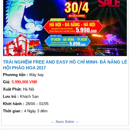
Sơn Trà,... và đặc biệt tại đây, khách thăm quan có thể được xem Lễ Hội
Pháo Hoa vô cùng hút mắt Lữ khách gần xa. Tất cả những điều tuyệt vời
này đều có trong hành trình khám phá Đà Nẵng của công ty chúng tôi!
TRẢI NGHIỆM FREE AND EASY HỒ CHÍ MINH- ĐÀ NẴNG LỄ
HỘI PHÁO HOA 2017
Phương tiện :
Máy bay
Giá:
5,990,000 VNĐ
Xuất Phát:
Hà Nội
Lưu trú :
Khách Sạn
Khởi hành :
28/04 – 01/05
Thời gian :
4 Ngày 3 đêm
Với hành trình đến Đà Nẵng lần này, Lữ khách sẽ có cơ hội hòa chung
Xem thêm
với không khí của lễ hội pháo hoa, tưng bừng, sống động, tràn ngập âm