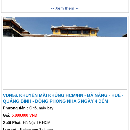
Bạn đang muốn tìm đến một địa điểm trải nghiệm hấp dẫn để tự thưởng
Xem thêm
cho bản thân một chuyến tham quan nghỉ dưỡng sau cả một năm làm
việc bận rộn và mệt mỏi nhưng lại đang băn khoăn chưa biết nên đi đâu?
Bạn lo sợ không biết lịch trình cho chuyến đi mà mình đưa ra có phù hợp
hay không? Hãy để Vietsense chọn cho bạn trải nghiệm Đà Nẵng Tết Âm
Lịch. Chúng tôi chắc chắn bạn sẽ có những ngày nghỉ lễ vô cùng thú vị
tại thành phố biển được mệnh danh là nơi đáng sống nhất Việt Nam này.
VDN56. KHUYẾN MÃI KHỦNG HCM/HN - ĐÀ NẴNG - HUẾ -
QUẢNG BÌNH - ĐỘNG PHONG NHA 5 NGÀY 4 ĐÊM
Phương tiện :
Ô tô, máy bay
Giá:
5,990,000 VNĐ
Xuất Phát:
Hà Nội/ TP.HCM
Lưu trú :
Khách sạn 3+4 sao