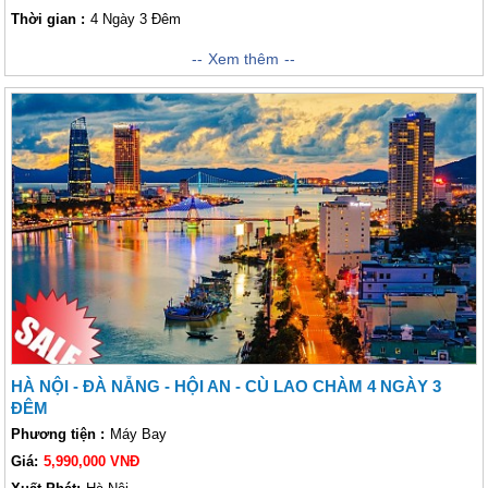
Thời gian :
4 Ngày 3 Đêm
Du Lịch Đà Nẵng: Hành trình khám phá thành phố biển Đà Nẵng - Hội An
Xem thêm
- Cù Lao Chàmxuất phát từ Thành phố Hồ Chí Minh chắc chắn sẽ là một
trải nghiệm vô cùng khó quên đối với Lữ khách khi lựa chọn hành trinh
này. Những địa danh này hiện nay đều đang thu hút được rất nhiều khách
thăm quan trong và ngoài nước đến đây hàng năm. Những địa danh này
nổi tiếng bởi cảnh quan thiên nhiên hùng vĩ, đẹp đến nao lòng Lữ khách ,
bởi những món ăn đặc sản ngon tuyệt vời, bởi những nét văn hóa đậm
đà bản sắc dân tộc hay là bởi những hành trình mang nhiều cảm xúc mới
lạ,... Hành trình này hứa hẹn sẽ là một kỉ niệm tuyệt vời đối với khách
thăm quan.
HÀ NỘI - ĐÀ NẴNG - HỘI AN - CÙ LAO CHÀM 4 NGÀY 3
ĐÊM
Phương tiện :
Máy Bay
Giá:
5,990,000 VNĐ