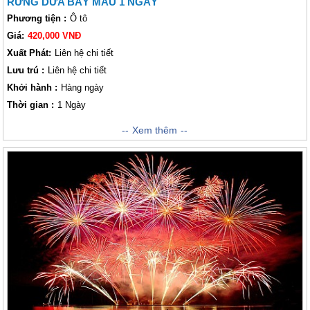
RỪNG DỪA BẢY MẪU 1 NGÀY
Phương tiện :
Ô tô
Giá:
420,000 VNĐ
Xuất Phát:
Liên hệ chi tiết
Lưu trú :
Liên hệ chi tiết
Khởi hành :
Hàng ngày
Thời gian :
1 Ngày
Đến với Hội An, khách thăm quan sẽ có cơ hội tham quan Rừng Dừa
Xem thêm
Bảy Mẫu. Rừng Dừa Bảy Mẫu là một thiên đường sở hữu rất nhiều
những cảnh vật trù phú, đẹp nức lòng Lữ khách gần xa. Nơi đây hứa hẹn
sẽ mang đến cho khách thăm quan những trải nghiệm vô cùng độc đáo
mà chắc chắn Lữ khách chưa từng trải nghiệm qua. Tại đây, khách thăm
quan có thể thưởng thức những kỹ năng chài lưới và đánh cá đầy điêu
luyện, thả hồn mình trôi bồng bềnh trên sông nước cùng những chiếc
thuyền chiếc thúng đơn xơ, mộc mạc. Ngoài ra, Lữ khách có thể lắng
nghe những vần thơ hay, đi vào lòng người của xứ Nam Bộ Miền Trung
ruột thịt, hồi tưởng về các câu chuyện anh hùng về mảnh đất Cẩm Thanh
xưa kia. Tất cả những điều tuyệt vời này đều hội tụ ở Rừng Dừa Bảy
Mẫu! Kính mời khách thăm quan tham khảo chương trình khám phá Đà
Nẵng - Hội An của công ty chúng tôi!