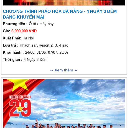
CHƯƠNG TRÌNH PHÁO HÓA ĐÀ NẴNG - 4 NGÀY 3 ĐÊM
ĐANG KHUYẾN MẠI
Phương tiện :
Ô tô / máy bay
Giá:
6,090,000 VNĐ
Xuất Phát:
Hà Nội
Lưu trú :
Khách sạn/Resort 2, 3, 4 sao
Khởi hành :
24/06; 31/06; 07/07; 28/07
Thời gian :
4 Ngày 3 Đêm
Du Lịch Đà Nẵng Hành trình khám phá Thiên Đường Miền Trung là một
Xem thêm
trải nghiệm vô cùng lí tưởng dành cho Lữ khách trong và ngoài nước. Đà
Nẵng là một trong những địa điểm trải nghiệm vô cùng tuyệt vời dành cho
khách thăm quan khi có kế hoạch đi tới với các tỉnh miền Trung. Đà
Nẵng là một thành phố vô cùng thu hút lữ khách bởi những cảnh quan
thiên nhiên hùng vĩ, những món ăn ngon tuyệt hút gần xa, những con
người tinh tế, thật thà,... Hiện nay, nếu khách thăm quan có nhu cầu đặt
chương trình chương trình của công ty chúng tôi thì quý khách sẽ có cơ
hội tham gia vào chương trình bắn pháo hoa được tổ chức ở Đà Nẵng.
Nếu đặt ngay hành trình này, Lữ khách sẽ được khuyến mãi, giảm giá
200.000 đồng cho một hành trình này. Kính mời quý khách tham khảo