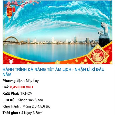
thanh và sắc màu trong Lễ hội pháo hoa quốc tế. Lễ hội DIFF 2017 sẽ
kéo dài từ ngày 29.4 đến 24.6. Đây là một sự kiện lễ hội có lẽ là kéo dài
và lớn nhất được tổ chức ở Việt Nam. Pháo hoa sẽ được bắn vào 5 tối
thứ Bảy các ngày 29.4, 20.5, 27.5, 3.6 và 24.6. Tại sống Hàn, khách
thăm quan có thể ngắm những màn pháo hoa đẹp nhất. Điều này tạo nên
sự độc đáo và vô cùng đặc biệt trong hành trình khám phá Đà Nẵng lần
này!
HÀNH TRÌNH ĐÀ NẴNG TẾT ÂM LỊCH - NHẬN LÌ XÌ ĐẦU
NĂM
Phương tiện :
Máy bay
Giá:
8,450,000 VNĐ
Xuất Phát:
TP.HCM
Lưu trú :
Khách sạn 3 sao
Khởi hành :
Mùng 2,3,4,5,6 tết
Thời gian :
4 Ngày 3 Đêm