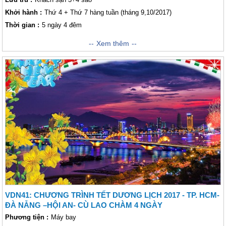
Khởi hành :
Thứ 4 + Thứ 7 hàng tuần (tháng 9,10/2017)
Thời gian :
5 ngày 4 đêm
Du Lịch Đà Nẵng - Đà Nẵng - thành phố nằm giữa ba di sản thế giới: cố
Xem thêm
đô Huế, phố cổ Hội An và thánh địa Mỹ Sơn, là địa điểm nổi tiếng với tất
cả các khách thăm quan xa gần bởi những bãi biển được đánh giá là đẹp
quyến rũ nhất hành tinh. Nước biển Đà Nẵng trong xanh, bãi cát trắng
mịn như kem trải dài dưới nắng vàng rực rỡ cùng hàng dừa thơ mộng
đứng nghiêng mình trong gió biển lồng lộng tạo nên hình ảnh mà bạn cứ
ngỡ sẽ chỉ có trên tranh ảnh. Không chỉ vậy, Đà Nẵng còn có nhiều danh
lam thắng cảnh tuyệt đẹp say lòng như Ngũ Hành Sơn, Bà Nà, bán đảo
Sơn Trà, đèo Hải Vân, sông Hàn thơ mộng và cầu quay Sông Hàn –
niềm tự hào của thành phố. Vietsense Travel sẽ đồng hành cùng các bạn
trong chuyến hành trình khám phá miền đất tuyệt vời này. Đem lại những
ấn tượng khó phai trong chuyến thăm quan của bạn.
VDN41: CHƯƠNG TRÌNH TẾT DƯƠNG LỊCH 2017 - TP. HCM-
ĐÀ NẴNG –HỘI AN- CÙ LAO CHÀM 4 NGÀY
Phương tiện :
Máy bay