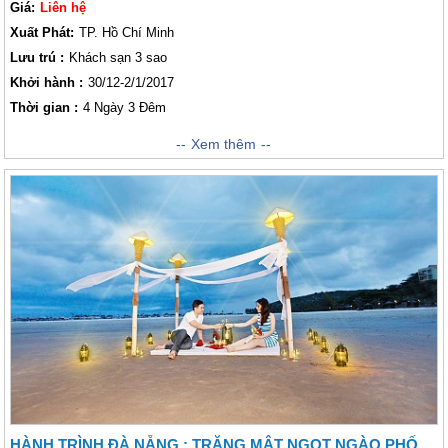
Giá:
Liên hệ
Xuất Phát:
TP. Hồ Chí Minh
Lưu trú :
Khách sạn 3 sao
Khởi hành :
30/12-2/1/2017
Thời gian :
4 Ngày 3 Đêm
Những chuyến đi khám phá ngày tết luôn đem lại kỷ niệm khó quên cho
Xem thêm
tất cả mọi người. Đây là khoảnh khắc mọi người trong gia đình có thể
xum họp bên nhau, cùng nhau gạt đi những bộ bề của cuộc sống và tận
hưởng những khoảnh khắc tuyệt vời bên nhau. Nhân dịp tết đến xuân về
Vietsense xin giới thiệu đến khách thăm quan Hành Trình khám phá
khám phá TP. HCM- Đà Nẵng –Hội An- Cù Lao Chàm trong vòng 4 Ngày.
Chúng tôi sẽ biến kỳ nghỉ lễ của các bạn trở thành một kỷ niệm đẹp đáng
nhớ.
HÀNH TRÌNH ĐÀ NẴNG : TRĂNG MẬT NGỌT NGÀO PHỐ