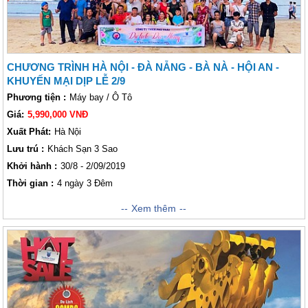
chương trình khám phá Đà Nẵng dưới đây!
CHƯƠNG TRÌNH HÀ NỘI - ĐÀ NẴNG - BÀ NÀ - HỘI AN -
KHUYẾN MẠI DỊP LỄ 2/9
Phương tiện :
Máy bay / Ô Tô
Giá:
5,990,000 VNĐ
Xuất Phát:
Hà Nội
Lưu trú :
Khách Sạn 3 Sao
Khởi hành :
30/8 - 2/09/2019
Thời gian :
4 ngày 3 Đêm
Hành trình 04 ngày 03 đêm khởi hành vào đúng dịp Quốc Khánh 2/9 đi từ
Xem thêm
Hà Nội sẽ đưa Lữ khách đến với những điểm tham quan, chương trình
vô cùng nổi tiếng của thành phố biển xinh đẹp Đà Nẵng như: khu thăm
quan Bà Nà, suối khoáng nóng Thần Tài, bãi biển Mỹ Khê, khu vui chơi
giải trí trong nhà Fantasy Park lớn nhất châu Á, Non Nước - Ngũ Hành
Sơn,... Đà Nẵng còn được thiên nhiên ưu đãi ban tặng cho rất nhiều
ĐIỂM NỔI BẬT TRONG CHƯƠNG TRÌNH CỦA VIETSENSE
những thắng cảnh đẹp mê hồn khách thăm quan như đèo Hải Vân, rừng
✔️ Ghé thăm làng nghề điêu khắc đá Non Nước có hàng trăm
nguyên sinh ở bán đảo Sơn Trà và chùa Linh Ứng,... Tất cả những địa