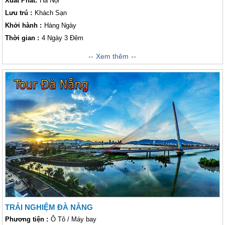
Xuất Phát:
Hà Nội
Lưu trú :
Khách Sạn
Khởi hành :
Hàng Ngày
Thời gian :
4 Ngày 3 Đêm
Hành trình khám phá Đà Nẵng được khởi hành từ Hà Nội, đến các địa
Xem thêm
điểm tuyệt mĩ như Bà Nà - Hội An - Cù Lao Chàm, kéo dài trong 04 Ngày
03 Đêm đã bao gồm cả chi phí vé máy bay và chi phí ăn uống tại Đà
Nẵng. Đà Nẵng là một thành phố mang vẻ đẹp tuyệt mĩ, nổi tiếng với
những cảnh quan thiên nhiên hùng vĩ, với những nét văn hóa đậm đà bản
sắc dân tộc, những món ăn ngon nức lòng Lữ khách gần xa, với những
con người mộc mạc, giản dị. Tất cả những điều này làm nên vẻ đẹp có
một không hai của Đà Nẵng, xứng đáng với danh xưng "Thành phố đáng
sống nhất Việt Nam". Dưới đây là chương trình cụ thể để khám phá Đà
Nẵng của công ty chúng tôi! Kính mời quý khách tham khảo!
TRẢI NGHIỆM ĐÀ NẴNG
Phương tiện :
Ô Tô / Máy bay