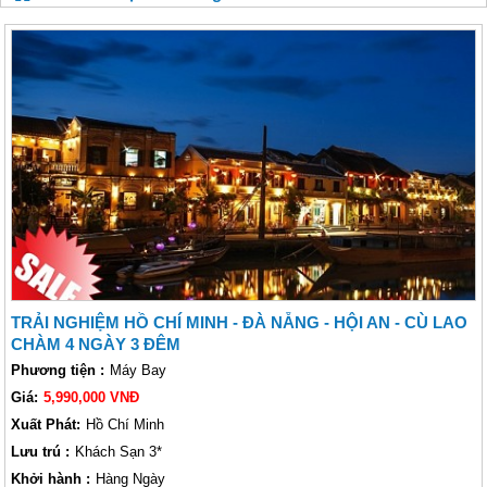
TRẢI NGHIỆM HỒ CHÍ MINH - ĐÀ NẴNG - HỘI AN - CÙ LAO
CHÀM 4 NGÀY 3 ĐÊM
Phương tiện :
Máy Bay
Giá:
5,990,000 VNĐ
Xuất Phát:
Hồ Chí Minh
Lưu trú :
Khách Sạn 3*
Khởi hành :
Hàng Ngày