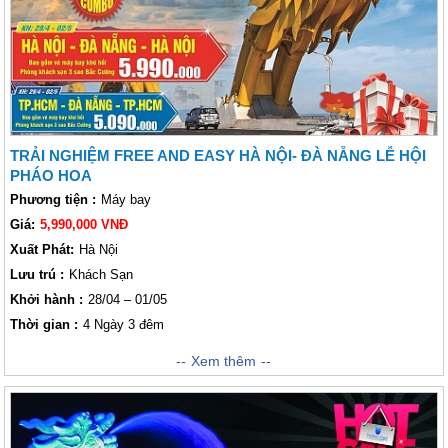
năm tuổi
điểm đẹp tuyệt mĩ này sẽ đưa Lữ khách đến với những trải nghiệm
✔️ Chinh phục núi
Ngũ Hành Sơn
không thể nào quên!
✔️ Viếng các ngôi chùa cổ trăm năm như
chùa Linh Ứng Ngũ
Hành Sơn, chùa Tam Thai
.
✔️ Thưởng thức các
đặc sản tại Hội An
✔️ Tham quan
phố cổ Hội An
về đêm, mua sắm các món đồ kỷ
niệm
✔️ Ghé thăm
Chùa Cầu Nhật Bản Hội Quán
, khu phố đêm
TRẢI NGHIỆM FREE AND EASY HÀ NỘI- ĐÀ NẴNG LỄ HỘI
Nguyễn Hoàng
PHÁO HOA
✔️ Check in
Cầu Tình Yêu, biểu tượng Cá Chép Hóa Rồng,
Phương tiện :
Máy bay
nhà thờ Con Gà
của Đà Nẵng
Giá:
5,990,000 VNĐ
✔️ Ghé thăm
chùa Linh Ứng Sơn Trà.
Xuất Phát:
Hà Nội
✔️ Chinh phục
Tuyến cáp treo mới nhất tại Bà Nà Hill
✔️ Check in
Cầu Bàn Tay Vàng
nổi tiếng
Lưu trú :
Khách Sạn
✔️ Thỏa sức vui chơi tại
Fantasy Park, Làng Pháp
, chiêm
Khởi hành :
28/04 – 01/05
ngưỡng hoàng hôn tuyệt đẹp ở Bà Nà
Thời gian :
4 Ngày 3 đêm
Hành trình Free And Easy được khởi hành từ Hà Nội đến Đà Nẵng 04
Xem thêm
Ngày 03 Đêm chắc chắn sẽ mang đến cho khách thăm quan những cảm
giác vô cùng mới mẻ, độc đáo. Tại đây, có theer tham quan nhiều địa
danh nổi tiếng như Cầu Rồng, bãi biển Mỹ Khê, đèo Hải Vân, Suối
khoáng nước nóng Thần Tài, chùa Linh Ứng, Bà Nà Hills hay là Bán đảo