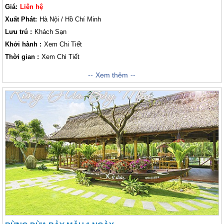
Giá:
Liên hệ
Xuất Phát:
Hà Nội / Hồ Chí Minh
Lưu trú :
Khách Sạn
Khởi hành :
Xem Chi Tiết
Thời gian :
Xem Chi Tiết
Công ty Vietsense Travel chúng tôi tổ chức với kinh nghiệm nhiều năm
Xem thêm
trong lĩnh vực tổ chức các chương trình khám phá mọi miền đất ở Tổ
Quốc cũng như tại nước ngoài. Và hành trình khám phá thành phố xinh
đẹp Đà Nẵng là một trong số những điểm dừng chân vô cùng tuyệt vời
đó. Hành trình khám phá Đà Nẵng hứa hẹn sẽ mang đến cho Lữ khách
rất nhiều những trải nghiệm mới mẻ và thú vị, sẽ mang đến cho khách
thăm quan những trải nghiệm không thể nào quên. Hãy cùng với
Vietsense Travel chúng tôi trải nghiệm chương trình khám phá Đà Nẵng -
"thành phố trong mơ" nhé!