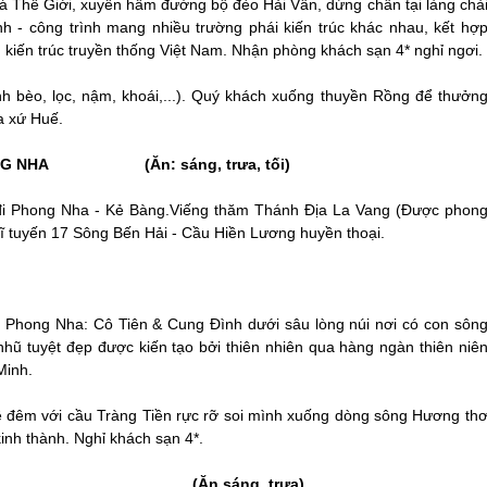
á Thế Giới, xuyên hầm đường bộ đèo Hải Vân, dừng chân tại làng chà
 - công trình mang nhiều trường phái kiến trúc khác nhau, kết hợ
h kiến trúc truyền thống Việt Nam. Nhận phòng khách sạn 4* nghỉ ngơi.
 bèo, lọc, nậm, khoái,...). Quý khách xuống thuyền Rồng để thưởn
 xứ Huế.
HONG NHA (Ăn: sáng, trưa, tối)
i Phong Nha - Kẻ Bàng.Viếng thăm Thánh Địa La Vang (Được phon
tuyến 17 Sông Bến Hải - Cầu Hiền Lương huyền thoại.
 Phong Nha: Cô Tiên & Cung Đình dưới sâu lòng núi nơi có con sôn
ũ tuyệt đẹp được kiến tạo bởi thiên nhiên qua hàng ngàn thiên niê
Minh.
ề đêm với cầu Tràng Tiền rực rỡ soi mình xuống dòng sông Hương th
inh thành. Nghỉ khách sạn 4*.
H (Ăn sáng, trưa)