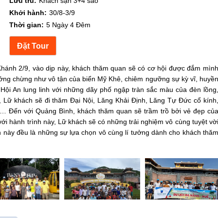
Lưu trú:
Khách sạn 3+4 sao
Khởi hành:
30/8-3/9
Thời gian:
5 Ngày 4 Đêm
Khánh 2/9, vào dịp này, khách thăm quan sẽ có cơ hội được đắm mìn
 tưởng chừng như vô tận của biển Mỹ Khê, chiêm ngưỡng sự kỳ vĩ, huyề
i An lung linh với những dãy phố ngập tràn sắc màu của đèn lồng
, Lữ khách sẽ đi thăm Đại Nội, Lăng Khải Định, Lăng Tự Đức cổ kính
,… Đến với Quảng Bình, khách thăm quan sẽ trầm trồ bởi vẻ đẹp củ
i hành trình này, Lữ khách sẽ có những trải nghiệm vô cùng tuyệt vờ
 này đều là những sự lựa chọn vô cùng lí tưởng dành cho khách thă