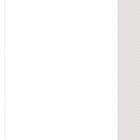
,
u
i
,
g
à
h
ế