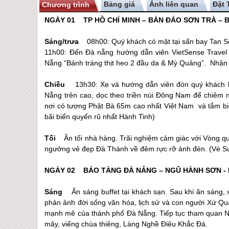
Bảng giá
Ảnh liên quan
Chương trình
NGÀY 01 TP HỒ CHÍ MINH – BÁN ĐẢO SƠN TRÀ 
Sáng/trưa
08h00: Quý khách có mặt tại sấn bay Tan Sơ
11h00: Đến
Đà nẵng
hướng dẫn viên VietSense Travel
Nẵng
“Bánh tráng thịt heo 2 đầu da & Mỳ Quảng”. Nhận
Chiều
13h30: Xe và hướng dẫn viên đón quý khách 
Nẵng
trên cao, dọc theo triền núi Đông Nam để chiêm
nơi có tượng Phật Bà 65m cao nhất Việt Nam và tắm 
bãi biển quyến rũ nhất Hành Tinh)
Tối
Ăn tối nhà hàng. Trãi nghiệm cảm giác với Vòng 
ngưởng vẻ đẹp Đà Thành về đêm rực rỡ ánh đèn. (Vé Su
NGÀY 02 BẢO TÀNG
ĐÀ NẴNG
– NGŨ HÀNH SƠN -
Sáng
Ăn sáng buffet tại khách sạn. Sau khi ăn sán
phản ảnh đời sống văn hóa, lịch sử và con người Xứ Qu
mạnh mẽ của thành phố
Đà Nẵng
. Tiếp tục tham quan
mây, viếng chùa thiêng, Làng Nghề Điêu Khắc Đá.