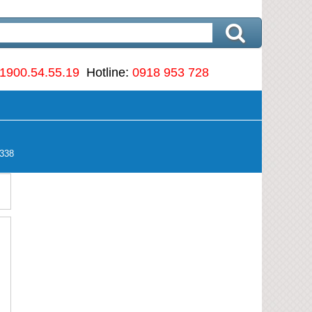
1900.54.55.19
Hotline:
0918 953 728
338