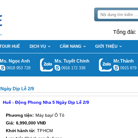
Tổng đài:
TOUR HUẾ
DỊCH VỤ
CẨM NANG
GIỚI THIỆU
Ms. Ngọc Anh
Ms. Tuyết Chinh
Mr.Thành
0918 953 728
0916 172 338
0915 879 
Ngày Dịp Lễ 2/9
Huế - Động Phong Nha 5 Ngày Dịp Lễ 2/9
Phương tiện:
Máy bay/ Ô Tô
Giá:
6,990,000 VNĐ
Khởi hành từ:
TP.HCM