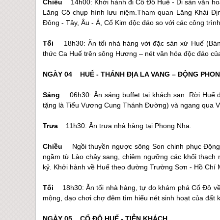
Chiều
14h00: Khởi hành đi Cố Đô
Huế
- Di sản văn ho
Lăng Cô chụp hình lưu niệm.Tham quan Lăng Khải Định
Đông - Tây, Âu - Á, Cổ Kim độc đáo so với các công trìn
Tối
18h30: Ăn tối nhà hàng với đặc sản xứ
Huế
(Bánh
thức Ca Huế trên sông Hương – nét văn hóa độc đáo của
NGÀY 04
HUẾ
- THÁNH ĐỊA LA VANG – ĐỘNG P
Sáng
06h30: Ăn sáng buffet tại khách sạn. Rời
Huế
đ
tặng là Tiểu Vương Cung Thánh Đường) và ngang qua Vĩ 
Trưa
11h30: Ăn trưa nhà hàng tại Phong Nha.
Chiều
Ngồi thuyền ngược sông Son chinh phục Động
ngầm từ Lào chảy sang, chiêm ngưỡng các khối thạch nh
kỷ. Khởi hành về
Huế
theo đường Trường Sơn - Hồ Chí 
Tối
18h30: Ăn tối nhà hàng, tự do khám phá Cố Đô v
mộng, dạo chơi chợ đêm tìm hiểu nét sinh hoạt của đất k
NGÀY 05 CỐ ĐÔ
HUẾ
- TIỄN KHÁC