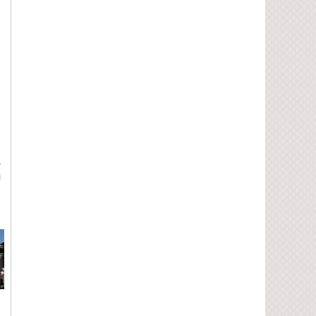
h
n
,
,
a
i
m