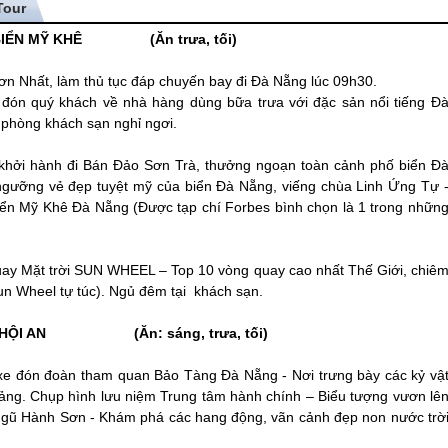
– BIỂN MỸ KHÊ (Ăn trưa, tối)
n Nhất, làm thủ tục đáp chuyến bay đi
Đà Nẵng
lúc 09h30.
 đón quý khách về nhà hàng dùng bữa trưa với đặc sản nổi tiếng
Đ
 phòng khách sạn nghỉ ngơi.
khởi hành đi Bán Đảo Sơn Trà, thưởng ngoạn toàn cảnh phố biển
Đ
 ngưỡng vẻ đẹp tuyệt mỹ của biển
Đà Nẵng
, viếng chùa Linh Ứng Tự 
biển Mỹ Khê
Đà Nẵng
(Được tạp chí Forbes bình chọn là 1 trong nhữn
quay Mặt trời SUN WHEEL – Top 10 vòng quay cao nhất Thế Giới, chiê
n Wheel tự túc). Ngủ đêm tại khách sạn.
HỘI AN
(Ăn: sáng, trưa, tối)
g, xe đón đoàn tham quan Bảo Tàng
Đà Nẵng
- Nơi trưng bày các kỷ vậ
ảng. Chụp hình lưu niệm Trung tâm hành chính – Biểu tượng vươn lê
 Ngũ Hành Sơn - Khám phá các hang động, vãn cảnh đẹp non nước trờ