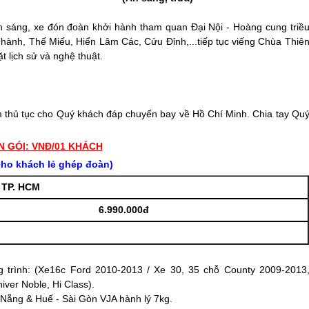
ăn sáng, xe đón đoàn khởi hành tham quan Đại Nội - Hoàng cung triề
nh, Thế Miếu, Hiển Lâm Các, Cửu Đỉnh,...tiếp tục viếng Chùa Thiê
ặt lịch sử và nghệ thuật.
m thủ tục cho Quý khách đáp chuyến bay về Hồ Chí Minh. Chia tay Qu
N GÓI: VNĐ/01 KHÁCH
ho khách lẻ ghép đoàn)
TP. HCM
6.990.000đ
 trình: (Xe16c Ford 2010-2013 / Xe 30, 35 chỗ County 2009-2013
ver Noble, Hi Class).
 Nẵng
&
Huế
- Sài Gòn VJA hành lý 7kg.