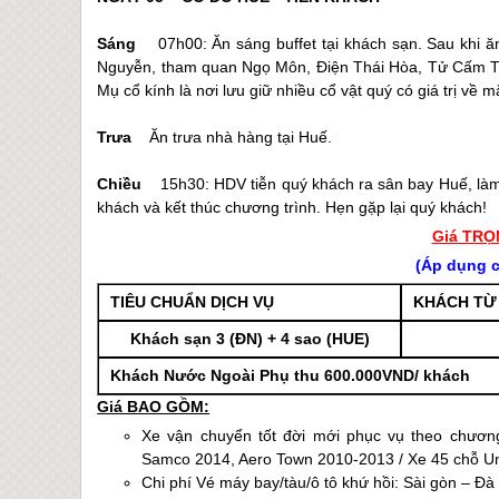
Sáng
07h00: Ăn sáng buffet tại khách sạn. Sau khi 
Nguyễn, tham quan Ngọ Môn, Điện Thái Hòa, Tử Cấm Thà
Mụ cổ kính là nơi lưu giữ nhiều cổ vật quý có giá trị về m
Trưa
Ăn trưa nhà hàng tại
Huế
.
Chiều
15h30: HDV tiễn quý khách ra sân bay
Huế
, là
khách và kết thúc chương trình. Hẹn gặp lại quý khách!
Giá TRỌ
(Áp dụng c
TIÊU CHUẨN DỊCH VỤ
KHÁCH TỪ 
Khách sạn 3 (ĐN) + 4 sao (
HUE
)
Khách Nước Ngoài Phụ thu 600.000VND/ khách
Giá BAO GỒM:
Xe vận chuyển tốt đời mới phục vụ theo chương
Samco 2014, Aero Town 2010-2013 / Xe 45 chỗ Uni
Chi phí Vé máy bay/tàu/ô tô khứ hồi: Sài gòn –
Đà