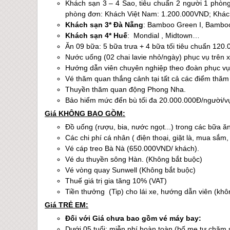
Khách sạn 3 – 4 Sao, tiêu chuẩn 2 người 1 phòng
phòng đơn: Khách Việt Nam: 1.200.000VND; Khác
Khách sạn 3*
Đà Nẵng
: Bamboo Green I, Bamboo
Khách sạn 4*
Huế
: Mondial , Midtown…
Ăn 09 bữa: 5 bữa trưa + 4 bữa tối tiêu chuẩn 120.
Nước uống (02 chai lavie nhỏ/ngày) phục vụ trên x
Hướng dẫn viên chuyên nghiệp theo đoàn phục vụ 
Vé thăm quan thắng cảnh tại tất cả các điểm thăm
Thuyền thăm quan động Phong Nha.
Bảo hiểm mức đển bù tối đa 20.000.000Đ/người/v
Giá KHÔNG BAO GỒM:
Đồ uống (rượu, bia, nước ngọt...) trong các bữa ă
Các chi phí cá nhân ( điện thoại, giặt là, mua sắm,
Vé cáp treo Bà Nà (650.000VND/ khách).
Vé du thuyền sông Hàn. (Không bắt buộc)
Vé vòng quay Sunwell (Không bắt buộc)
T
huế
giá trị gia tăng 10% (VAT)
Tiền thưởng (Tip) cho lái xe, hướng dẫn viên (khô
Giá TRẺ EM:
Đối với Giá chưa bao gồm vé máy bay:
Dưới 05 tuổi: miễn phí hoàn toàn (bố mẹ tự chăm s