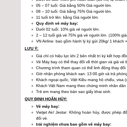
05 – 07 tuổi: Giá bằng 50% Giá người lớn.
08 – 10 tuổi: Giá bằng 75% Giá người lớn.
11 tuổi trở lên: bằng Giá người lớn.
Quy định vé máy bay:
Dưới 02 tuổi: 10% giá vé người lớn.
2 – 12 tuổi giá vé 75% giá vé người lớn. (100% giá
VN Airline: bao gồm hành lý ký gửi 20kg/ 1 khách 
LƯU Ý:
Giá chỉ có hiệu lực khi 2 bên nhất trí ký kết hợp đồ
Vé Máy bay có thể thay đổi về thời gian và giá vé
Chương trình tham quan có thể linh động thay đổi th
Giờ nhận phòng khách sạn: 13:00 giờ và trả phòng
Khách ngoại quốc, Việt Kiều mang hộ chiếu, visa (
Khách Việt Nam mang theo chứng minh nhân dân 
Trẻ em mang theo bản sao giấy khai sinh.
QUY ĐỊNH HOÃN HỦY:
Vé máy bay:
Vietjet Air/ Jestar: Không hoàn hủy, được phép đổ
đổi vé.
trải nghiệm chưa bao gồm vé máy bay: