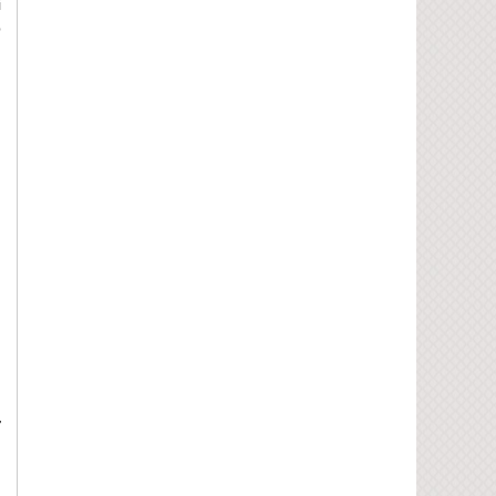
i
p
g
g
g
n
ơ