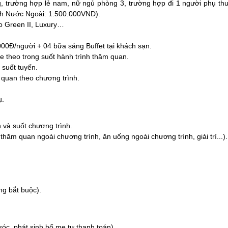
, trường hợp lẻ nam, nữ ngủ phòng 3, trường hợp đi 1 người phụ th
h Nước Ngoài: 1.500.000VND).
 Green II, Luxury…
000Đ/người + 04 bữa sáng Buffet tại khách sạn.
e theo trong suốt hành trình thăm quan.
suốt tuyến.
 quan theo chương trình.
ụ.
n và suốt chương trình.
 thăm quan ngoài chương trình, ăn uống ngoài chương trình, giải trí...).
ng bắt buộc).
óc, phát sinh bố mẹ tự thanh toán).