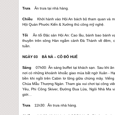
Trưa
Ăn trưa tại nhà hàng.
Chiều
Khởi hành vào
Hội An
bách bộ tham quan và mu
Hội Quán Phước Kiến & Xưởng thủ công mỹ nghệ.
Tối
Ăn tối Đặc sản
Hội An
: Cao lầu, bánh bao bánh vạ
thuyền trên sông Hàn ngắm cảnh Đà Thành về đêm, c
tuần.
NGÀY 03 BÀ NÀ – CÔ ĐÔ
HUẾ
(Ăn: s
Sáng
07h00: Ăn sáng buffet tại khách sạn. Sau khi ăn
nơi có những khoảnh khoắc giao mùa bất ngờ Xuân - Hạ
bền khi ngồi trên Cabin lơ lững giữa chừng mây. Viến
Chúa Mẫu Thượng Ngàn. Tham gia vui chơi tại công viên
Yêu, Phi Công Skiver, Đường Đua Lửa, Ngôi Nhà Ma và
giới…
Trưa
11h30: Ăn trưa nhà hàng.