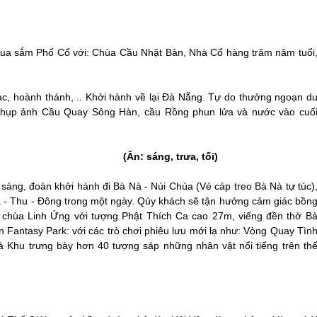
a sắm Phố Cổ với: Chùa Cầu Nhật Bản, Nhà Cổ hàng trăm năm tuổi
c, hoành thánh, .. Khởi hành về lại
Đà Nẵng
. Tự do thưởng ngoạn d
hụp ảnh Cầu Quay Sông Hàn, cầu Rồng phun lửa và nước vào cuố
áng, trưa, tối)
 sáng, đoàn khởi hành đi Bà Nà - Núi Chúa (Vé cáp treo Bà Nà tự túc)
 - Thu - Đông trong một ngày. Qúy khách sẽ tận hưởng cảm giác bồn
g chùa Linh Ứng với tượng Phật Thích Ca cao 27m, viếng đền thờ B
 Fantasy Park: với các trò chơi phiêu lưu mới lạ như: Vòng Quay Tìn
 Khu trưng bày hơn 40 tượng sáp những nhân vật nổi tiếng trên th