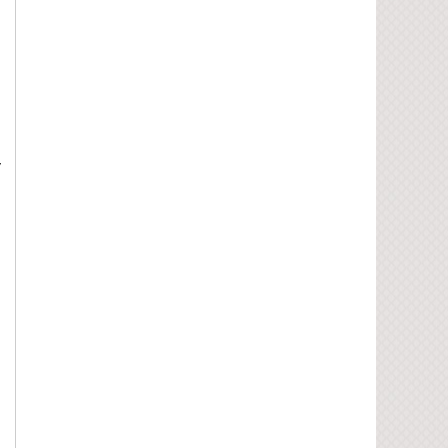
u
n
ý
,