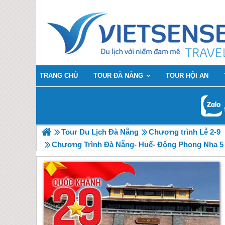
TRANG CHỦ
TOUR ĐÀ NẴNG
TOUR HỘI AN
Tour Du Lịch Đà Nẵng
Chương trình Lễ 2-9
Chương Trình Đà Nẵng- Huế- Động Phong Nha 5 