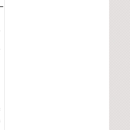
à
à
-
g
m
t
n
i