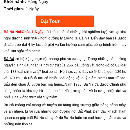
Khởi hành:
Hàng Ngày
Thời gian:
1 Ngày
Bà Nà Núi Chúa 1 Ngày
Lữ khách sẽ có những trải nghiệm tuyệt vời tại
khu
nghỉ dưỡng sinh thái - nghỉ dưỡng lý tưởng tại Bà Nà. Đến đây bạn sẽ được
đi cáp treo đạt 4 kỷ lục thế giới và tận hưởng cảm giác bồng bềnh trên mây
khói khi ngồi trên cabin.
Bà Nà
có hệ động thực vật phong phú và đa dạng. Trong những cánh rừng
nguyên sinh đại ngàn là nơi cư trú của 256 loài động vật, trong đó có 61 loài
thú, 178 loài chim và 17 loài bò sát. Hệ thực vật ở đây có 543 loài gồm 136 họ
và 379 chi. Bà Nà là nơi có nhiều loài động vật quý hiếm cư trú như trĩ sao,
gấu đen châu Á, vượn bạc má hung...Năm 1986, Bà Nà đã được Chính phủ
công nhận là khu dự trữ thiên nhiên, đối tượng bảo vệ là rừng nhiệt đới và
nhiều loại động thực vật quý hiếm.
Bà Nà không chỉ mang vẻ huyền ảo bảng lảng sương giữa bồng bềnh mây,
vẻ an nhiên, tự tại của những con đường nơi đất Phật. Đến đây khách thăm
quan còn gặp một Bà Nà rất lạ, ở đó Bà Nà luôn có mùi hương, sắc màu và
những bản tình ca.