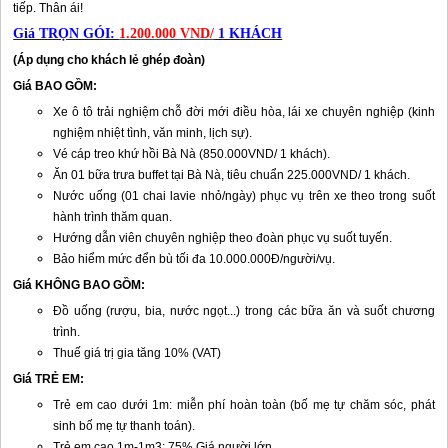
tiếp. Thân ái!
Giá TRỌN GÓI:
1.200.000 VND/
1 KHÁCH
(Áp dụng cho khách lẻ ghép đoàn)
Giá BAO GỒM:
Xe ô tô trải nghiệm chỗ đời mới điều hòa, lái xe chuyên nghiệp (kinh
nghiệm nhiệt tình, văn minh, lịch sự).
Vé cáp treo khứ hồi Bà Nà (850.000VND/ 1 khách).
Ăn 01 bữa trưa buffet tại Bà Nà, tiêu chuẩn 225.000VND/ 1 khách.
Nước uống (01 chai lavie nhỏ/ngày) phục vụ trên xe theo trong suốt
hành trình thăm quan.
Hướng dẫn viên chuyên nghiệp theo đoàn phục vụ suốt tuyến.
Bảo hiểm mức đển bù tối đa 10.000.000Đ/người/vụ.
Giá KHÔNG BAO GỒM:
Đồ uống (rượu, bia, nước ngọt...) trong các bữa ăn và suốt chương
trình.
T
huế
giá trị gia tăng 10% (VAT)
Giá TRẺ EM:
Trẻ em cao dưới 1m: miễn phí hoàn toàn (bố mẹ tự chăm sóc, phát
sinh bố mẹ tự thanh toán).
Trẻ em cao 1m-1m3: 75% Giá người lớn.