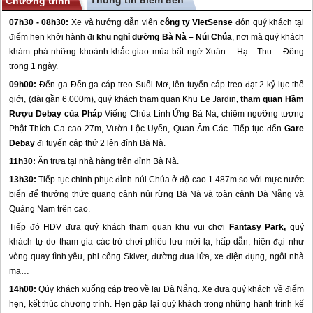
Thông tin điểm đến
Chương trình
07h30 - 08h30:
Xe và hướng dẫn viên
công ty VietSense
đón quý khách tại
điểm hẹn khởi hành đi
khu nghỉ dưỡng Bà Nà – Núi Chúa
, nơi mà quý khách
khám phá những khoảnh khắc giao mùa bất ngờ Xuân – Hạ - Thu – Đông
trong 1 ngày.
09h00:
Đến ga Đến ga cáp treo Suối Mơ, lên tuyến cáp treo đạt 2 kỷ lục thế
giới, (dài gần 6.000m), quý khách tham quan Khu Le Jardin
, tham quan Hầm
Rượu Debay của Pháp
Viếng Chùa Linh Ứng Bà Nà, chiêm ngưỡng tượng
Phật Thích Ca cao 27m, Vườn Lộc Uyển, Quan Âm Các. Tiếp tục đến
Gare
Debay
đi tuyến cáp thứ 2 lên đỉnh Bà Nà.
11h30:
Ăn trưa tại nhà hàng trên đỉnh Bà Nà.
13h30:
Tiếp tục chinh phục đỉnh núi Chúa ở độ cao 1.487m so với mực nước
biển để thưởng thức quang cảnh núi rừng Bà Nà và toàn cảnh
Đà Nẵng
và
Quảng Nam trên cao.
Tiếp đó HDV đưa quý khách tham quan khu vui chơi
Fantasy Park,
quý
khách tự do tham gia các trò chơi phiêu lưu mới lạ, hấp dẫn, hiện đại như
vòng quay tình yêu, phi công Skiver, đường đua lửa, xe điện đụng, ngôi nhà
ma…
14h00:
Qúy khách xuống cáp treo về lại
Đà Nẵng
. Xe đưa quý khách về điểm
hẹn, kết thúc chương trình. Hẹn gặp lại quý khách trong những hành trình kế