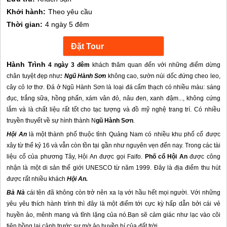
Khởi hành:
Theo yêu cầu
Thời gian:
4 ngày 5 đêm
Hành Trình
4 ngày 3 đêm
khách thăm quan đến với những điểm dừng
chân tuyệt đẹp như
: Ngũ Hành Sơn
không cao, sườn núi dốc đứng cheo leo,
cây cỏ lơ thơ. Đá ở Ngũ Hành Sơn là loại đá cẩm thạch có nhiều màu: sáng
đục, trắng sữa, hồng phấn, xám vân đỏ, nâu đen, xanh đậm..., không cứng
lắm và là chất liệu rất tốt cho tạc tượng và đồ mỹ nghệ trang trí. Có nhiều
truyền thuyết về sự hình thành N
gũ Hành Sơn
.
Hội An
là một thành phố thuộc tỉnh Quảng Nam có nhiều khu phố cổ được
xây từ thế kỷ 16 và vẫn còn tồn tại gần như nguyên vẹn đến nay. Trong các tài
liệu cổ của phương Tây, Hội An được gọi Faifo.
Phố cổ Hội An
được công
nhận là một di sản thế giới UNESCO từ năm 1999. Đây là địa điểm thu hút
được rất nhiều khách
Hội An.
Bà Nà
cái tên đã không còn trở nên xa lạ với hầu hết mọi người. Với những
yêu yêu thích hành trình thì đây là một điểm tới cực kỳ hấp dẫn bởi cái vẻ
huyền ảo, mênh mang và tĩnh lặng của nó.Bạn sẽ cảm giác như lạc vào cõi
tiên bồng lai cảnh trước sự mờ ảo huyền bí của đất trời.