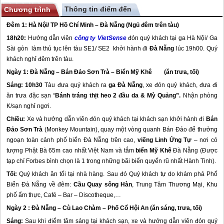
Thông tin điểm đến
Chương trình
Đêm 1: Hà Nội/ TP Hồ Chí Minh –
Đà Nẵng
(Ngủ đêm trên tàu)
18h20:
Hướng dẫn viên
công ty VietSense
đón quý khách tại ga Hà Nội/ Ga
Sài gòn làm thủ tục lên tàu SE1/ SE2 khởi hành đi
Đà Nẵng
lúc 19h00. Quý
khách nghỉ đêm trên tàu.
Ngày 1:
Đà Nẵng
– Bán Đảo Sơn Trà – Biển Mỹ Khê (ăn trưa, tối)
Sáng: 10h30
Tàu đưa quý khách ra
ga
Đà Nẵng
,
xe đón quý khách, đưa đi
ăn trưa đặc sạn “
Bánh tráng thịt heo 2 đầu da & Mỳ Quảng”.
Nhận phòng
K/sạn nghỉ ngơi.
Chiều:
Xe và hướng dẫn viên đón quý khách tại khách sạn khởi hành đi
Bán
Đảo Sơn Trà
(Monkey Mountain), quay một vòng quanh Bán Đảo để thưởng
ngoạn toàn cảnh phố biển
Đà Nẵng
trên cao,
viếng Linh Ứng Tự
– nơi có
tượng Phật Bà 65m cao nhất Việt Nam và tắm
biển Mỹ Khê
Đà Nẵng
(Được
tạp chí Forbes bình chọn là 1 trong những bãi biển quyến rũ nhất Hành Tinh).
Tối:
Quý khách ăn tối tại nhà hàng. Sau đó Quý khách tự do khám phá Phố
Biển
Đà Nẵng
về đêm:
Cầu Quay sông Hàn
, Trung Tâm Thương Mại, Khu
phố ẩm thực, Café – Bar – Discotheque,…
Ngày 2 :
Đà Nẵng
– Cù Lao Chàm – Phố Cổ
Hội An
(ăn sáng, trưa, tối)
Sáng:
Sau khi điểm tâm sáng tại khách sạn, xe và hướng dẫn viên đón quý