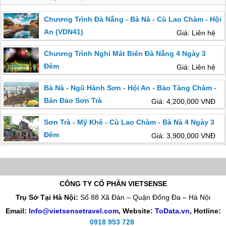
Chương Trình Đà Nẵng - Bà Nà - Cù Lao Chàm - Hội
An (VDN41)
Giá: Liên hệ
Chương Trình Nghỉ Mát Biển Đà Nẵng 4 Ngày 3
Đêm
Giá: Liên hệ
Bà Nà - Ngũ Hành Sơn - Hội An - Bảo Tàng Chàm -
Bán Đảo Sơn Trà
Giá: 4,200,000 VNĐ
Sơn Trà - Mỹ Khê - Cù Lao Chàm - Bà Nà 4 Ngày 3
Đêm
Giá: 3,900,000 VNĐ
CÔNG TY CỔ PHẦN VIETSENSE
Trụ Sở Tại Hà Nội:
Số 88 Xã Đàn – Quận Đống Đa – Hà Nội
Email:
Info@vietsensetravel.com
, Website:
ToData.vn
,
Hotline:
0918 953 728