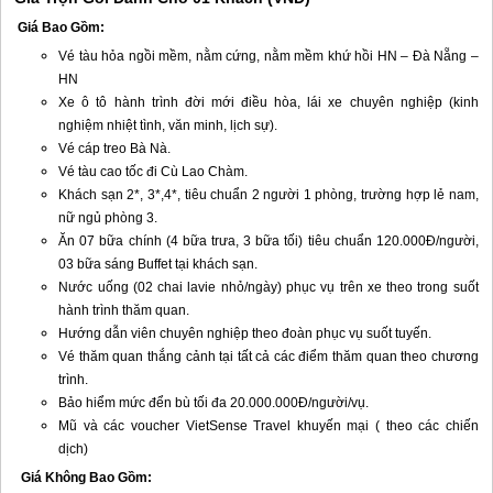
Giá Bao Gồm:
Vé tàu hỏa ngồi mềm, nằm cứng, nằm mềm khứ hồi HN –
Đà Nẵng
–
HN
Xe ô tô hành trình đời mới điều hòa, lái xe chuyên nghiệp (kinh
nghiệm nhiệt tình, văn minh, lịch sự).
Vé cáp treo Bà Nà.
Vé tàu cao tốc đi Cù Lao Chàm.
Khách sạn 2*, 3*,4*, tiêu chuẩn 2 người 1 phòng, trường hợp lẻ nam,
nữ ngủ phòng 3.
Ăn 07 bữa chính (4 bữa trưa, 3 bữa tối) tiêu chuẩn 120.000Đ/người,
03 bữa sáng Buffet tại khách sạn.
Nước uống (02 chai lavie nhỏ/ngày) phục vụ trên xe theo trong suốt
hành trình thăm quan.
Hướng dẫn viên chuyên nghiệp theo đoàn phục vụ suốt tuyến.
Vé thăm quan thắng cảnh tại tất cả các điểm thăm quan theo chương
trình.
Bảo hiểm mức đển bù tối đa 20.000.000Đ/người/vụ.
Mũ và các voucher VietSense Travel khuyến mại ( theo các chiến
dịch)
Giá Không Bao Gồm: