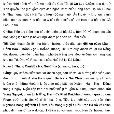
khách khởi hành vào
Hội An
ngồi tàu Cao Tốc đi
Cù Lao Chàm
, khu dự trữ
sinh quyển Thế giới gồm cụm đảo ngoài khơi biển Đông cách
Hội An
12 hải
lý. Tham quan chùa Hải Tạng hơn 400 năm tuổi, Âu thuyền – khu vực tránh
bão của ngư dân, Khu dân cư & các lăng miếu cổ. Ăn trưa nhà hàng tại Cù
Lao Chàm.
Chiều:
Tiếp tục thăm khu bảo tồn biển tại
bãi Bắc, hòn
Dài và tham gia các
hoạt động lặn biển (Snokelling) khám phá san hô, tắm biển,…
Tối:
Quý khách ăn tối nhà hàng, thưởng thức đặc sản
Hội An
(Cao Lầu –
Bánh Bao – Bánh Vạc – Hoành Thánh)
. Xe đưa quý khách về lại
Đà Nẵng
dọc đường biển để ngắm thành phố
Đà Nẵng
tuyệt đẹp về đêm với hàng loạt
khu nghĩ dưỡng và Resort cao cấp. Ngủ KS tại
Đà Nẵng
.
Ngày 3: Thắng Cảnh Bà Nà, Núi Chúa (ăn sáng, trưa, tối)
Sáng:
Quý khách điểm tâm tại khách sạn, sau đó xe và hướng dẫn viên đón
đoàn Khởi hành đi khu thăm quan
Bà Nà – Núi Chúa
, nơi mà quý khách
khám phá những khoảnh khắc giao mùa bất ngờ Xuân – Hạ – Thu – Đông
trong 1 ngày. Ngồi cáp treo dài nhất thế giới (gần 6.000m), tham quan
Đồi
Vọng Nguyệt, chùa Linh Ứng, Thích Ca Phật Đài, khu chuồng ngựa cũ của
Pháp
, vườn tịnh tâm và đỉnh nhà rông. Tiếp tục ngồi cáp treo đến đỉnh
Nghinh Phong, biệt thự Lệ Nim, Lầu Vọng Nguyệt, Cầu Treo Bà Nà
và chinh
phục đỉnh núi Chúa ở độ cao 1.487m so với mực nước biển để thưởng thức