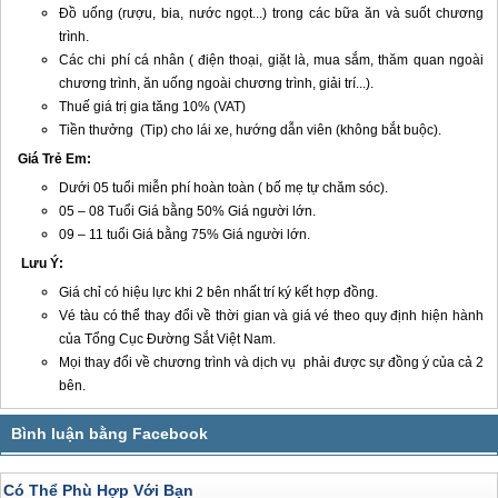
Đồ uống (rượu, bia, nước ngọt...) trong các bữa ăn và suốt chương
trình.
Các chi phí cá nhân ( điện thoại, giặt là, mua sắm, thăm quan ngoài
chương trình, ăn uống ngoài chương trình, giải trí...).
T
huế
giá trị gia tăng 10% (VAT)
Tiền thưởng (Tip) cho lái xe, hướng dẫn viên (không bắt buộc).
Giá Trẻ Em:
Dưới 05 tuổi miễn phí hoàn toàn ( bố mẹ tự chăm sóc).
05 – 08 Tuổi Giá bằng 50% Giá người lớn.
09 – 11 tuổi Giá bằng 75% Giá người lớn.
Lưu Ý:
Giá chỉ có hiệu lực khi 2 bên nhất trí ký kết hợp đồng.
Vé tàu có thể thay đổi về thời gian và giá vé theo quy định hiện hành
của Tổng Cục Đường Sắt Việt Nam.
Mọi thay đổi về chương trình và dịch vụ phải được sự đồng ý của cả 2
bên.
Có Thể Phù Hợp Với Bạn