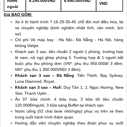
nước
8.290.000VND
6.690.000VND
VND
ngoài
Giá BAO GỒM:
Xe ô tô hành trình 7-16-29-35-45 chỗ đời mới điều hòa, lái
xe chuyên nghiệp (kinh nghiệm nhiệt tình, văn minh, lịch
sự).
Chi phí Vé máy bay : Hà Nội–
Đà Nẵng
- Hà Nội, hàng
không Vietjet
Khách sạn 3 sao, tiêu chuẩn 2 người 1 phòng, trường hợp
lẻ nam, nữ ngủ ghép phòng 3. Trường hợp đi 1 người bắt
buộc phụ thu phòng đơn (VN*: phụ thu 950.000đ/ 3 đêm;
NN*: phụ thu 1.300.000VND/ 3 đêm).
Khách sạn 3 sao –
Đà Nẵng
: Tiến Thịnh, Bay Sydney,
Luna Diamond, Royal…
Khách sạn 3 sao –
Huế
:
Duy Tân 1, 2, Ngọc Hương, New
Star, Thanh Uyên…
Ăn 07 bữa chính: 4 bữa trưa, 3 bữa tối tiêu chuẩn
120.000Đ/người, 3 bữa sáng Buffet tại khách sạn.
Nước uống (02 chai lavie nhỏ/ngày) phục vụ trên xe theo
trong suốt hành trình thăm quan.
Hướng dẫn viên chuyên nghiệp theo đoàn phục vụ suốt