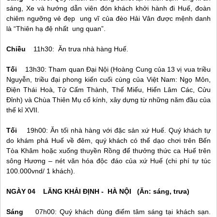
sáng, Xe và hướng dẫn viên đón khách khởi hành đi
Huế
, đoàn
chiêm ngưỡng vẻ đẹp ung vĩ của đèo Hải Vân được mệnh danh
là “Thiên hạ đệ nhất ung quan”.
Chiều
11h30: Ăn trưa nhà hàng
Huế
.
Tối
13h30: Tham quan Đại Nội (Hoàng Cung của 13 vị vua triều
Nguyễn, triều đại phong kiến cuối cùng của Việt Nam: Ngọ Môn,
Điện Thái Hoà, Tử Cấm Thành, Thế Miếu, Hiển Lâm Các, Cửu
Đỉnh) và Chùa Thiên Mụ cổ kính, xây dựng từ những năm đầu của
thế kỉ XVII.
Tối
19h00: Ăn tối nhà hàng với đặc sản xứ
Huế
. Quý khách tự
do khám phá
Huế
về đêm, quý khách có thể dạo chơi trên Bến
Tòa Khâm hoặc xuống thuyền Rồng để thưởng thức ca
Huế
trên
sông Hương – nét văn hóa độc đáo của xứ
Huế
(chi phí tự túc
100.000vnd/ 1 khách).
NGÀY 04 LĂNG KHẢI ĐỊNH - HÀ NỘI (Ăn: sáng, trưa)
Sáng
07h00: Quý khách dùng điểm tâm sáng tại khách sạn.