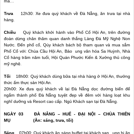
ma…
Trưa
12h30: Xe đưa quý khách về
Đà Nẵng
, ăn trưa tại nhà
hàng.
Chiều
Quý khách khởi hành vào Phố Cổ
Hội An
, trên đường
đoàn dừng chân thăm quan danh thắng Làng Đá Mỹ Nghệ Non
Nước. Đến phố cổ, Qúy khách bách bộ tham quan và mua sắm
Phố Cổ với: Chùa Cầu
Hội An
, Bảo ung văn hóa Sa Huỳnh, Nhà
Cổ hàng trăm năm tuổi, Hội Quán Phước Kiến & Xưởng thủ công
mỹ nghệ.
Tối
18h00: Quý khách dùng bữa tại nhà hàng ở
Hội An
, thưởng
thức ẩm thực sản
Hội An
.
20h00: Xe đưa quý khách về lại
Đà Nẵng
dọc đường biển để
ngắm thành phố
Đà Nẵng
tuyệt đẹp về đêm với hàng loạt khu
nghĩ dưỡng và Resort cao cấp. Ngủ Khách sạn tại
Đà Nẵng
.
NGÀY 03
ĐÀ NẴNG
–
HUẾ
- ĐẠI NỘI – CHÙA THIÊN
MỤ (Ăn: sáng, trưa, tối)
Sáng
07h00: Quý khách ăn sáng buffet tại khách sạn. ung hi ăn