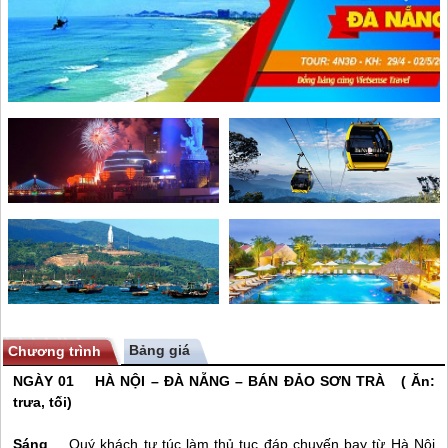
Bảng giá
Chương trình
NGÀY 01 HÀ NỘI –
ĐÀ NẴNG
– BÁN ĐẢO SƠN TRÀ ( Ăn:
trưa, tối)
Sáng
Quý khách tự túc làm thủ tục đáp chuyến bay từ Hà Nội