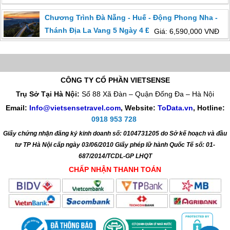
Chương Trình Đà Nẵng - Huế - Động Phong Nha -
Thánh Địa La Vang 5 Ngày 4 Đêm ĐANG KHUYẾN
Giá: 6,590,000 VNĐ
MẠI
CÔNG TY CỔ PHẦN VIETSENSE
Trụ Sở Tại Hà Nội:
Số 88 Xã Đàn – Quận Đống Đa – Hà Nội
Email:
Info@vietsensetravel.com
, Website:
ToData.vn
,
Hotline:
0918 953 728
Giấy chứng nhận đăng ký kinh doanh số: 0104731205 do Sở kế hoạch và đầu
tư TP Hà Nội cấp ngày 03/06/2010 Giấy phép lữ hành Quốc Tế số: 01-
687/2014/TCDL-GP LHQT
CHẤP NHẬN THANH TOÁN