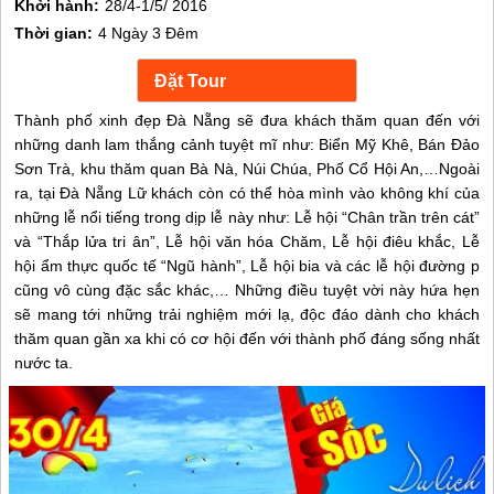
Khởi hành:
28/4-1/5/ 2016
Thời gian:
4 Ngày 3 Đêm
Thành phố xinh đẹp Đà Nẵng sẽ đưa khách thăm quan đến với
những danh lam thắng cảnh tuyệt mĩ như: Biển Mỹ Khê, Bán Đảo
Sơn Trà, khu thăm quan Bà Nà, Núi Chúa, Phố Cổ Hội An,…Ngoài
ra, tại Đà Nẵng Lữ khách còn có thể hòa mình vào không khí của
những lễ nổi tiếng trong dịp lễ này như: Lễ hội “Chân trần trên cát”
và “Thắp lửa tri ân”, Lễ hội văn hóa Chăm, Lễ hội điêu khắc, Lễ
hội ẩm thực quốc tế “Ngũ hành”, Lễ hội bia và các lễ hội đường p
cũng vô cùng đặc sắc khác,… Những điều tuyệt vời này hứa hẹn
sẽ mang tới những trải nghiệm mới lạ, độc đáo dành cho khách
thăm quan gần xa khi có cơ hội đến với thành phố đáng sống nhất
nước ta.