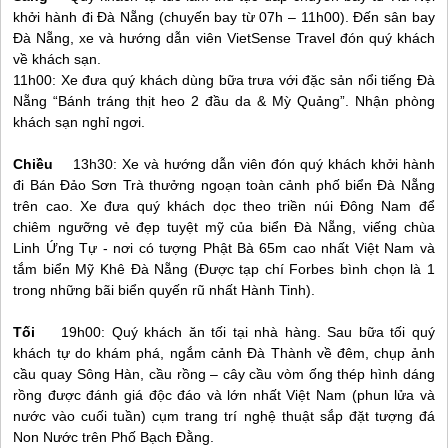
khởi hành đi
Đà Nẵng
(chuyến bay từ 07h – 11h00). Đến sân bay
Đà Nẵng
, xe và hướng dẫn viên VietSense Travel đón quý khách
về khách sạn.
11h00: Xe đưa quý khách dùng bữa trưa với đặc sản nổi tiếng
Đà
Nẵng
“Bánh tráng thịt heo 2 đầu da & Mỳ Quảng”. Nhận phòng
khách sạn nghỉ ngơi.
Chiều
13h30: Xe và hướng dẫn viên đón quý khách khởi hành
đi Bán Đảo Sơn Trà thưởng ngoạn toàn cảnh phố biển
Đà Nẵng
trên cao. Xe đưa quý khách dọc theo triền núi Đông Nam để
chiêm ngưỡng vẻ đẹp tuyệt mỹ của biển
Đà Nẵng
, viếng chùa
Linh Ứng Tự - nơi có tượng Phật Bà 65m cao nhất Việt Nam và
tắm biển Mỹ Khê
Đà Nẵng
(Được tạp chí Forbes bình chọn là 1
trong những bãi biển quyến rũ nhất Hành Tinh).
Tối
19h00: Quý khách ăn tối tại nhà hàng. Sau bữa tối quý
khách tự do khám phá, ngắm cảnh Đà Thành về đêm, chụp ảnh
cầu quay Sông Hàn, cầu rồng – cây cầu vòm ống thép hình dáng
rồng được đánh giá độc đáo và lớn nhất Việt Nam (phun lửa và
nước vào cuối tuần) cụm trang trí nghệ thuật sắp đặt tượng đá
Non Nước trên Phố Bạch Đằng.