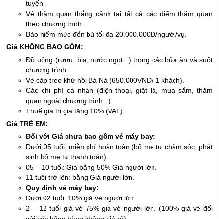
tuyến.
Vé thăm quan thắng cảnh tại tất cả các điểm thăm quan
theo chương trình.
Bảo hiểm mức đển bù tối đa 20.000.000Đ/người/vụ.
Giá KHÔNG BAO GỒM:
Đồ uống (rượu, bia, nước ngọt...) trong các bữa ăn và suốt
chương trình.
Vé cáp treo khứ hồi Bà Nà (650.000VND/ 1 khách).
Các chi phí cá nhân (điện thoại, giặt là, mua sắm, thăm
quan ngoài chương trình...).
T
huế
giá trị gia tăng 10% (VAT)
Giá TRẺ EM:
Đối với Giá chưa bao gồm vé máy bay:
Dưới 05 tuổi: miễn phí hoàn toàn (bố mẹ tự chăm sóc, phát
sinh bố mẹ tự thanh toán).
05 – 10 tuổi: Giá bằng 50% Giá người lớn.
11 tuổi trở lên: bằng Giá người lớn.
Quy định vé máy bay:
Dưới 02 tuổi: 10% giá vé người lớn.
2 – 12 tuổi giá vé 75% giá vé người lớn. (100% giá vé đối
với các hãng hàng không giá rẻ).