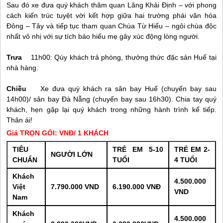
Sau đó xe đưa quý khách thăm quan Lăng Khải Định – với phong
cách kiến trúc tuyệt vời kết hợp giữa hai trường phái văn hóa
Đông – Tây và tiếp tục tham quan Chùa Từ Hiếu – ngôi chùa độc
nhất vô nhị với sự tích báo hiếu mẹ gây xúc động lòng người.
Trưa
11h00: Qúy khách trả phòng, thưởng thức đặc sản
Huế
tại
nhà hàng.
Chiều
Xe đưa quý khách ra sân bay
Huế
(chuyến bay sau
14h00)/ sân bay
Đà Nẵng
(chuyến bay sau 16h30). Chia tay quý
khách, hẹn gặp lại quý khách trong những hành trình kế tiếp.
Thân ái!
Giá TRỌN GÓI: VNĐ/ 1 KHÁCH
TIÊU
TRẺ EM 5-10
TRẺ EM 2-
NGƯỜI LỚN
CHUẨN
TUỔI
4 TUỔI
Khách
4.500.000
Việt
7.790.000 VND
6.190.000 VNĐ
VND
Nam
Khách
4.500.000