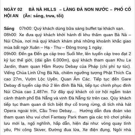
NGÀY 02 BÀ NÀ HILLS – LÀNG ĐÁ NON NƯỚC – PHỐ CỔ
HỘI AN
(Ăn: sáng, trưa, tối)
Sáng
07h00: Quý khách dùng bữa sáng buffet tại khách sạn.
08h00: Xe đưa quý khách khởi hành đi khu thăm quan Bà Nà –
Núi Chúa, nơi mà quý khách khám phá những khoảnh khắc giao
mùa bất ngờ Xuân – Hạ - Thu – Đông trong 1 ngày.
09h00: Đến ga Đến ga cáp treo Suối Mơ, lên tuyến cáp treo đạt 2
kỷ lục thế giới, (dài gần 6.000m), quý khách tham quan Khu Le
Jardin, tham quan Hầm Rượu Debay của Pháp (chi phí tự túc).
Viếng Chùa Linh Ứng Bà Nà, chiêm ngưỡng tượng Phật Thích Ca
cao 27m, Vườn Lộc Uyển, Quan Âm Các. Tiếp tục đến Gare
Debay đi tuyến cáp thứ 2 lên đỉnh Bà Nà, tiếp tục chinh phục đỉnh
Núi Chúa cao 1.487m. Từ đây quý khách có cơ hội ngắm toàn
cảnh thành phố
Đà Nẵng
và vịnh
Đà Nẵng
từ trên cao. Qúy khách
tiếp tục tham quan di tích biệt thự cổ trong rừng, di tích nhà hát
Opera ngoài trời, Cầu Treo Debay… Hướng dẫn đưa đoàn vào
tham quan khu vui chơi Fantasy Park tham gia các trò chơi phiêu
lưu mới lạ, ngộ nghĩnh, hấp dẫn, hiện đại như: vòng quay tình
yêu, Phi công Skiver, Đường đua lửa, Xe điện đụng, Ngôi nhà