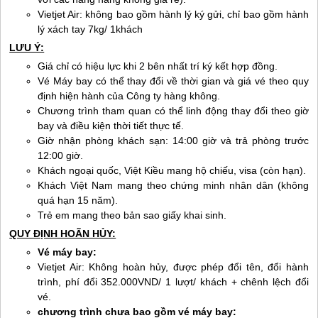
Vietjet Air: không bao gồm hành lý ký gửi, chỉ bao gồm hành
lý xách tay 7kg/ 1khách
LƯU Ý:
Giá chỉ có hiệu lực khi 2 bên nhất trí ký kết hợp đồng.
Vé Máy bay có thể thay đổi về thời gian và giá vé theo quy
định hiện hành của Công ty hàng không.
Chương trình tham quan có thể linh động thay đổi theo giờ
bay và điều kiện thời tiết thực tế.
Giờ nhận phòng khách sạn: 14:00 giờ và trả phòng trước
12:00 giờ.
Khách ngoại quốc, Việt Kiều mang hộ chiếu, visa (còn hạn).
Khách Việt Nam mang theo chứng minh nhân dân (không
quá hạn 15 năm).
Trẻ em mang theo bản sao giấy khai sinh.
QUY ĐỊNH HOÃN HỦY:
Vé máy bay:
Vietjet Air: Không hoàn hủy, được phép đổi tên, đổi hành
trình, phí đổi 352.000VND/ 1 lượt/ khách + chênh lệch đổi
vé.
chương trình chưa bao gồm vé máy bay: