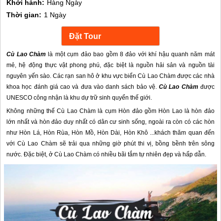
Khởi hành:
Hàng Ngày
Thời gian:
1 Ngày
Cù Lao Chàm
là một cụm đảo bao gồm 8 đảo với khí hậu quanh năm mát
mẻ, hệ động thực vật phong phú, đặc biệt là nguồn hải sản và nguồn tài
nguyên yến sào. Các rạn san hô ở khu vực biển Cù Lao Chàm được các nhà
khoa học đánh giá cao và đưa vào danh sách bảo vệ.
Cù Lao Chàm
được
UNESCO công nhận là khu dự trữ sinh quyển thế giới.
Không những thế Cù Lao Chàm là cụm Hòn đảo gồm Hòn Lao là hòn đảo
lớn nhất và hòn đảo duy nhất có dân cư sinh sống, ngoài ra còn có các hòn
như Hòn Lá, Hòn Rùa, Hòn Mồ, Hòn Dài, Hòn Khô ...khách thăm quan đến
với Cù Lao Chàm sẽ trải qua những giờ phút thi vị, bồng bềnh trên sông
nước. Đặc biệt, ở Cù Lao Chàm có nhiều bãi tắm tự nhiên đẹp và hấp dẫn.