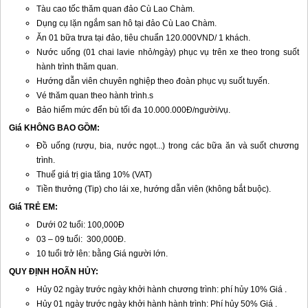
Tàu cao tốc thăm quan đảo Cù Lao Chàm.
Dụng cụ lặn ngắm san hô tại đảo Cù Lao Chàm.
Ăn 01 bữa trưa tại đảo, tiêu chuẩn 120.000VND/ 1 khách.
Nước uống (01 chai lavie nhỏ/ngày) phục vụ trên xe theo trong suốt
hành trình thăm quan.
Hướng dẫn viên chuyên nghiệp theo đoàn phục vụ suốt tuyến.
Vé thăm quan theo hành trình.s
Bảo hiểm mức đển bù tối đa 10.000.000Đ/người/vụ.
Giá KHÔNG BAO GỒM:
Đồ uống (rượu, bia, nước ngọt...) trong các bữa ăn và suốt chương
trình.
T
huế
giá trị gia tăng 10% (VAT)
Tiền thưởng (Tip) cho lái xe, hướng dẫn viên (không bắt buộc).
Giá TRẺ EM:
Dưới 02 tuổi: 100,000Đ
03 – 09 tuổi: 300,000Đ.
10 tuổi trở lên: bằng Giá người lớn.
QUY ĐỊNH HOÃN HỦY:
Hủy 02 ngày trước ngày khởi hành chương trình: phí hủy 10% Giá .
Hủy 01 ngày trước ngày khởi hành hành trình: Phí hủy 50% Giá .