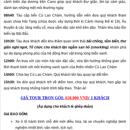
cảnh biển đại dương trên Cano giúp quý khách thư giãn, tìm lại cảm giác,
đánh tan những mệt mỏi thường ngày.
08h40
: Tàu cập bến Cù Lao Chàm, hướng dẫn viên đưa quý khách tham
quan chùa Hải Tạng (chùa được xây dựng thời kì Cảnh Hưng thế kỉ 19), Âu
thuyền & các lăng miếu cổ, mua sắm đặc sản khô trên đảo. Thăm khu bảo tồn
biển tại Bãi Bắc.
10h30:
Tàu đưa khách đến khu thăm quan sinh thái
bãi chồng, tắm biển, thư
giãn nghỉ ngơi, Tổ chức cho khách lặn ngắm san hô (snorkling)
, khám phá
sự đa dạng phong phú của hệ động thực vật trong lòng biển xanh.
12h00:
Ăn trưa với các món hải sản đặc sắc, vừa tận hưởng không gian yên
tĩnh thanh bình với môi trường xanh sạch của thiên nhiên Cù Lao Chàm.
14h00:
Chia tay Cù Lao Chàm, Quý khách lên tàu quay lại đất liền.
15h30:
Xe đón quý khách trở về điểm hẹn, chia tay quý khách, hẹn gặp lại
quý khách trong những hành trình tiếp theo. Thân ái!
GIÁ TOUR TRỌN GÓI:
650.000 VND
/ 1 KHÁCH
(Áp dụng cho khách lẻ ghép đoàn)
Giá BAO GỒM:
Xe ô tô hành trình chỗ đời mới điều hòa, lái xe chuyên nghiệp (kinh
nghiệm nhiệt tình, văn minh, lịch sự).