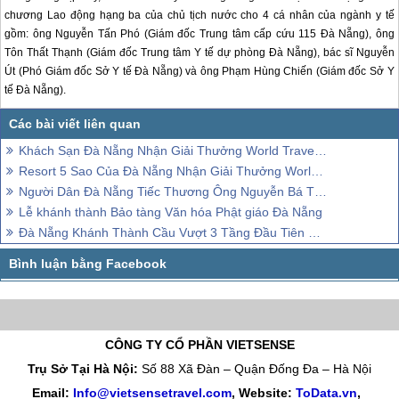
chương Lao động hạng ba của chủ tịch nước cho 4 cá nhân của ngành y tế
gồm: ông Nguyễn Tấn Phó (Giám đốc Trung tâm cấp cứu 115
Đà Nẵng
), ông
Tôn Thất Thạnh (Giám đốc Trung tâm Y tế dự phòng
Đà Nẵng
), bác sĩ Nguyễn
Út (Phó Giám đốc Sở Y tế
Đà Nẵng
) và ông Phạm Hùng Chiến (Giám đốc Sở Y
tế
Đà Nẵng
).
Khách Sạn Đà Nẵng Nhận Giải Thưởng World Travel Awards
Resort 5 Sao Của Đà Nẵng Nhận Giải Thưởng World Travel Awards
Người Dân Đà Nẵng Tiếc Thương Ông Nguyễn Bá Thanh
Lễ khánh thành Bảo tàng Văn hóa Phật giáo Đà Nẵng
Đà Nẵng Khánh Thành Cầu Vượt 3 Tầng Đầu Tiên Tại Việt Nam
CÔNG TY CỔ PHẦN VIETSENSE
Trụ Sở Tại Hà Nội:
Số 88 Xã Đàn – Quận Đống Đa – Hà Nội
Email:
Info@vietsensetravel.com
, Website:
ToData.vn
,