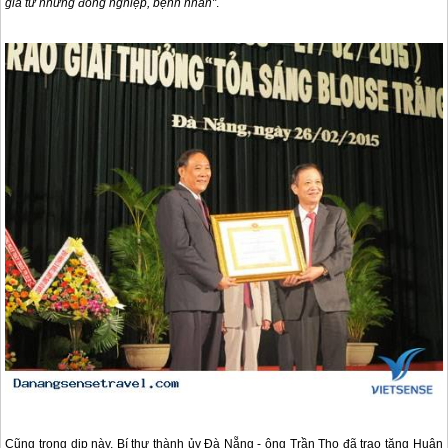
giá từ những đồng nghiệp, bệnh nhân"
.
Cũng trong dịp này, Bí thư thành ủy
Đà Nẵng
- ông Trần Thọ đã trao tặng Huân