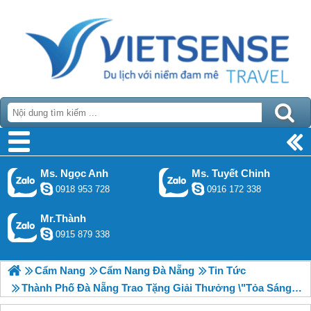
Ms. Ngọc Anh
Ms. Tuyết Chinh
0918 953 728
0916 172 338
Mr.Thành
0915 879 338
Cẩm Nang
Cẩm Nang Đà Nẵng
Tin Tức
Thành Phố Đà Nẵng Trao Tặng Giải Thưởng \"Tỏa Sáng Blouse Trắng\"