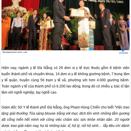
Hiện nay, ngành y tế
Đà Nẵng
có 29 đơn vị y tế trực thuộc gồm 8 bệnh viện
tuyến thành phố và chuyên khoa, 14 đơn vị y tế không giường bệnh, 7 trung tâm
y tế quận, huyện cùng 56 trạm y tế xã, phường với hơn 4.000 giường bệnh.
Toàn ngành y tế của thành phố có 6.200 lao động, trong đó có nhiều y, bác sĩ tận
tâm với nghề nghiệp, tay nghề cao.
Giám đốc Sở Y tế thành phố
Đà Nẵng
, ông Phạm Hùng Chiến cho biết
"Việc trao
tặng giải thưởng Tỏa sáng blouse trắng với mục đích tôn vinh những tấm gương
đã cống hiến hết mình với công việc chăm sóc sức khỏe nhân dân. 20 người
được trao giải năm nay, họ là những bác sĩ, hộ lý, nữ hộ sinh… lấy tiêu chí đánh