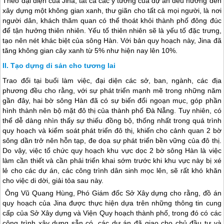
Theo đại diện của Jina, tất cả các ý tưởng của dự án đều hướng đến
xây dựng một không gian xanh, thư giãn cho tất cả mọi người, là nơi
người dân, khách thăm quan có thể thoát khỏi thành phố đông đúc
để tận hưởng thiên nhiên. Yếu tố thiên nhiên sẽ là yếu tố đặc trưng,
tạo nên nét khác biệt của sông Hàn. Với bản quy hoạch này, Jina đã
tăng không gian cây xanh từ 5% như hiện nay lên 10%.
Tạo dựng di sản cho tương lai
Trao đổi tại buổi làm việc, đại diện các sở, ban, ngành, các địa
phương đều cho rằng, với sự phát triển mạnh mẽ trong những năm
gần đây, hai bờ sông Hàn đã có sự biến đổi ngoạn mục, góp phần
hình thành nên bộ mặt đô thị của thành phố
Đà Nẵng
. Tuy nhiên, có
thể dễ dàng nhìn thấy sự thiếu đồng bộ, thống nhất trong quá trình
quy hoạch và kiểm soát phát triển đô thị, khiến cho cảnh quan 2 bờ
sông dần trở nên hỗn tạp, đe dọa sự phát triển bền vững của đô thị.
Do vậy, việc tổ chức quy hoạch khu vực dọc 2 bờ sông Hàn là việc
làm cần thiết và cần phải triển khai sớm trước khi khu vực này bị xé
lẻ cho các dự án, các công trình dân sinh mọc lên, sẽ rất khó khăn
cho việc di dời, giải tỏa sau này.
Ông Vũ Quang Hùng, Phó Giám đốc Sở Xây dựng cho rằng, đồ án
quy hoạch của Jina được thực hiện dựa trên những thông tin cung
cấp của Sở Xây dựng và Viện Quy hoạch thành phố, trong đó có các
công trình xây dựng sẵn có, các dự án đã giao cho chủ đầu tư và