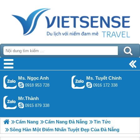
Ms. Ngọc Anh
Ms. Tuyết Chinh
0918 953 728
0916 172 338
Mr.Thành
0915 879 338
Cẩm Nang
Cẩm Nang Đà Nẵng
Tin Tức
Sông Hàn Một Điểm Nhấn Tuyệt Đẹp Của Đà Nẵng