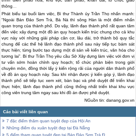
trình diễn pháo hoa, khu vực bắn pháo, khán đài, tổ chức giao
thông…
Phát biểu tại buổi làm việc, Bí thư Thành ủy Trần Thọ nhấn mạnh:
“Ngoài Bán Đảo Sơn Trà, Bà Nà thì sông Hàn là một điểm nhấn
quan trọng của thành phố. Do vậy, lãnh đạo thành phố rất quan tâm
đến việc xây dựng một đồ án quy hoạch kiến trúc chung cho cả khu
vực này với những giải pháp căn cơ, lâu dài, trở thành bộ quy tắc
chung để các thế hệ lãnh đạo thành phố sau này tiếp tục bám sát
thực hiện; từng bước tạo dựng một di sản về kiến trúc, văn hóa cho
tương lai”. Bí thư Trần Thọ yêu cầu Sở Xây dựng làm việc với đơn vị
tư vấn sớm hoàn chỉnh quy hoạch; tổ chức phản biện trong giới
chuyên môn, đồng thời lấy ý kiến rộng rãi của người dân thành phố
về đồ án quy hoạch này. Sau khi nhận được ý kiến góp ý, lãnh đạo
thành phố sẽ tiếp tục xem xét, bàn bạc và phê duyệt để triển khai
thực hiện; lãnh đạo thành phố cũng thống nhất triển khai khu vực
công viên trung tâm ngay sau khi đồ án được phê duyệt.
NGuồn tin: danang.gov.vn
7 đặc điểm thăm quan tuyệt đẹp của Hội An
Những điểm du xuân tuyệt đẹp tại Đà Nẵng
5 điểm tham quan tuyệt đẹp tại Bán Đảo Sơn Trà Đà Nẵng