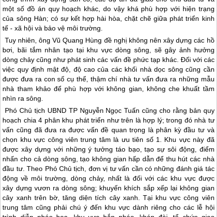
một số đồ án quy hoạch khác, do vậy khá phù hợp với hiện trạng
của sông Hàn; có sự kết hợp hài hòa, chặt chẽ giữa phát triển kinh
tế - xã hội và bảo vệ môi trường.
Tuy nhiên, ông Vũ Quang Hùng đề nghị không nên xây dựng các hồ
bơi, bãi tắm nhân tạo tại khu vực dòng sông, sẽ gây ảnh hưởng
dòng chảy cũng như phát sinh các vấn đề phức tạp khác. Đối với các
việc quy định mật độ, độ cao của các khối nhà dọc sông cũng cần
được đưa ra con số cụ thể, thậm chí nhà tư vấn đưa ra những mẫu
nhà tham khảo để phù hợp với không gian, không che khuất tầm
nhìn ra sông.
Phó Chủ tịch UBND TP Nguyễn Ngọc Tuấn cũng cho rằng bản quy
hoạch chia 4 phân khu phát triển như trên là hợp lý; trong đó nhà tư
vấn cũng đã đưa ra được vấn đề quan trọng là phân kỳ đầu tư và
chọn khu vực công viên trung tâm là ưu tiên số 1. Khu vực này đã
được xây dựng với những ý tưởng táo bạo, tạo sự sôi động, điểm
nhấn cho cả dòng sông, tạo không gian hấp dẫn để thu hút các nhà
đầu tư. Theo Phó Chủ tịch, đơn vị tư vấn cần có những đánh giá tác
động về môi trường, dòng chảy, nhất là đối với các khu vực được
xây dựng vươn ra dòng sông; khuyến khích sắp xếp lại không gian
cây xanh trên bờ, tăng diện tích cây xanh. Tại khu vực công viên
trung tâm cũng phải chú ý đến khu vực dành riêng cho các lễ hội