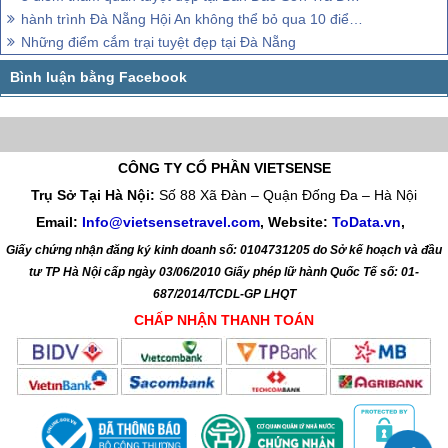
hành trình Đà Nẵng Hội An không thể bỏ qua 10 điểm đến tuyệt đẹp
Những điểm cắm trại tuyệt đẹp tại Đà Nẵng
CÔNG TY CỔ PHẦN VIETSENSE
Trụ Sở Tại Hà Nội:
Số 88 Xã Đàn – Quận Đống Đa – Hà Nội
Email:
Info@vietsensetravel.com
, Website:
ToData.vn
,
Giấy chứng nhận đăng ký kinh doanh số: 0104731205 do Sở kế hoạch và đầu
tư TP Hà Nội cấp ngày 03/06/2010 Giấy phép lữ hành Quốc Tế số: 01-
687/2014/TCDL-GP LHQT
CHẤP NHẬN THANH TOÁN