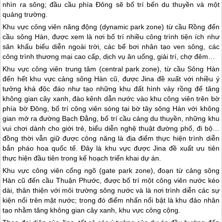
nhìn ra sông; đầu cầu phía Đông sẽ bố trí bến du thuyền và một
quảng trường.
Khu vực công viên năng động (dynamic park zone) từ cầu Rồng đến
cầu sông Hàn, được xem là nơi bố trí nhiều công trình tiện ích như
sân khấu biểu diễn ngoài trời, các bể bơi nhân tạo ven sông, các
công trình thương mại cao cấp, dịch vụ ăn uống, giải trí, chợ đêm…
Khu vực công viên trung tâm (central park zone), từ cầu Sông Hàn
đến hết khu vực cảng sông Hàn cũ, được Jina đề xuất với nhiều ý
tưởng khá độc đáo như tạo những khu đất hình vảy rồng để tăng
không gian cây xanh, đào kênh dẫn nước vào khu công viên trên bờ
phía bờ Đông, bố trí công viên sóng tại bờ tây sông Hàn với không
gian mở ra đường Bạch Đằng, bố trí cầu cảng du thuyền, những khu
vui chơi dành cho giới trẻ, biểu diễn nghệ thuật đường phố, đi bộ…
đồng thời vẫn giữ được công năng là địa điểm thực hiện trình diễn
bắn pháo hoa quốc tế. Đây là khu vực được Jina đề xuất ưu tiên
thực hiện đầu tiên trong kế hoạch triển khai dự án.
Khu vực công viên cổng ngõ (gate park zone), đoạn từ cảng sông
Hàn cũ đến cầu Thuận Phước, được bố trí một công viên nước kéo
dài, thân thiện với môi trường sông nước và là nơi trình diễn các sự
kiện nổi trên mặt nước; trong đó điểm nhấn nổi bật là khu đảo nhân
tạo nhằm tăng không gian cây xanh, khu vực công cộng.