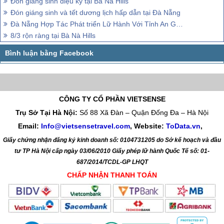
Đón giáng sinh diệu kỳ tại Bà Nà Hills
Đón giáng sinh và tết dương lịch hấp dẫn tại Đà Nẵng
Đà Nẵng Hợp Tác Phát triển Lữ Hành Với Tỉnh An Giang
8/3 rộn ràng tại Bà Nà Hills
CÔNG TY CỔ PHẦN VIETSENSE
Trụ Sở Tại Hà Nội:
Số 88 Xã Đàn – Quận Đống Đa – Hà Nội
Email:
Info@vietsensetravel.com
, Website:
ToData.vn
,
Giấy chứng nhận đăng ký kinh doanh số: 0104731205 do Sở kế hoạch và đầu
tư TP Hà Nội cấp ngày 03/06/2010 Giấy phép lữ hành Quốc Tế số: 01-
687/2014/TCDL-GP LHQT
CHẤP NHẬN THANH TOÁN