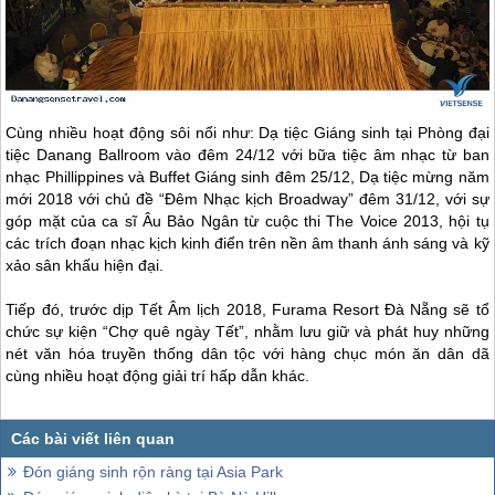
Cùng nhiều hoạt động sôi nổi như: Dạ tiệc Giáng sinh tại Phòng đại
tiệc Danang Ballroom vào đêm 24/12 với bữa tiệc âm nhạc từ ban
nhạc Phillippines và Buffet Giáng sinh đêm 25/12, Dạ tiệc mừng năm
mới 2018 với chủ đề “Đêm Nhạc kịch Broadway” đêm 31/12, với sự
góp mặt của ca sĩ Âu Bảo Ngân từ cuộc thi The Voice 2013, hội tụ
các trích đoạn nhạc kịch kinh điển trên nền âm thanh ánh sáng và kỹ
xảo sân khấu hiện đại.
Tiếp đó, trước dịp Tết Âm lịch 2018, Furama Resort
Đà Nẵng
sẽ tổ
chức sự kiện “Chợ quê ngày Tết”, nhằm lưu giữ và phát huy những
nét văn hóa truyền thống dân tộc với hàng chục món ăn dân dã
cùng nhiều hoạt động giải trí hấp dẫn khác.
Đón giáng sinh rộn ràng tại Asia Park