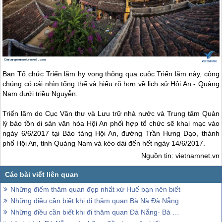
Ban Tổ chức Triển lãm hy vọng thông qua cuộc Triển lãm này, công
chúng có cái nhìn tổng thể và hiểu rõ hơn về lịch sử
Hội An
- Quảng
Nam dưới triều Nguyễn.
Triển lãm do Cục Văn thư và Lưu trữ nhà nước và Trung tâm Quản
lý bảo tồn di sản văn hóa
Hội An
phối hợp tổ chức sẽ khai mạc vào
ngày 6/6/2017 tại Bảo tàng
Hội An
, đường Trần Hưng Đạo, thành
phố
Hội An
, tỉnh Quảng Nam và kéo dài đến hết ngày 14/6/2017.
Nguồn tin: vietnamnet.vn
Những điểm thăm quan đẹp nhất xứ Huế bạn nên biết
Những điều cần biết khi đi thăm quan Bà Nà Đà Nẵng
Những điều cần biết khi đi thăm quan Đà Nẵng- Bà Nà- Hội An- Huế