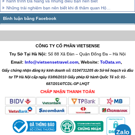
hành trình Đà Nẵng và những điều bạn nên biết
Những trải nghiệm bạn nên biết khi đi thăm quan Hội An
CÔNG TY CỔ PHẦN VIETSENSE
Trụ Sở Tại Hà Nội:
Số 88 Xã Đàn – Quận Đống Đa – Hà Nội
Email:
Info@vietsensetravel.com
, Website:
ToData.vn
,
Giấy chứng nhận đăng ký kinh doanh số: 0104731205 do Sở kế hoạch và đầu
tư TP Hà Nội cấp ngày 03/06/2010 Giấy phép lữ hành Quốc Tế số: 01-
687/2014/TCDL-GP LHQT
CHẤP NHẬN THANH TOÁN