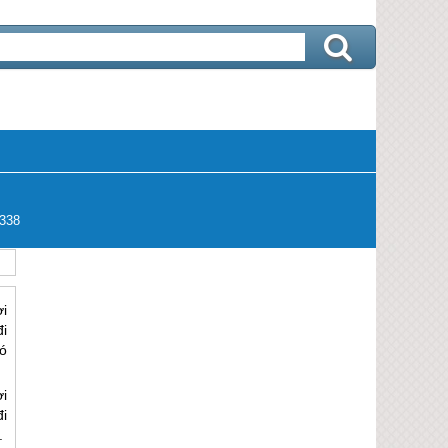
338
ời
đi
ó
ời
đi
.