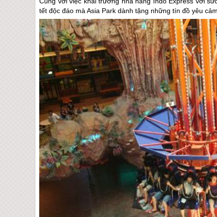
Cùng với việc khai trương nhà hàng Indo Express với s
tết độc đáo mà Asia Park dành tặng những tín đồ yêu cả