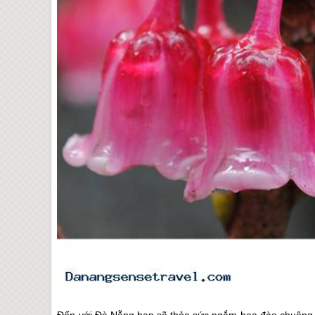
Đến với
Đà Nẵng
bạn sẽ thỏa sức ngắm hoa đào chuông kho