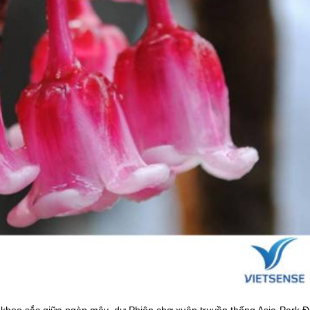
e sắc giữa ngàn mây, dự Phiên chợ xuân truyền thống Asia Park Đ