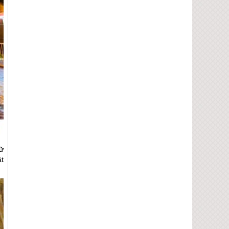
ữ
ật