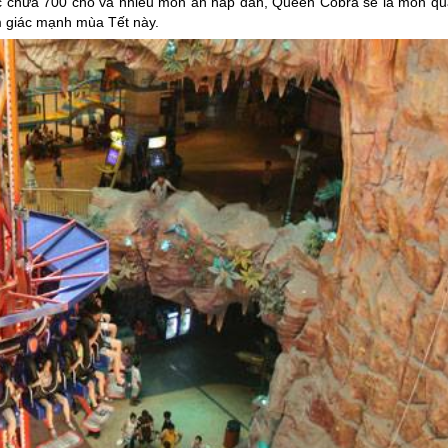
ức chứa 700 chỗ và nhiều món ăn hấp dẫn, Queen Cobra sẽ là món qu
m giác mạnh mùa Tết này.