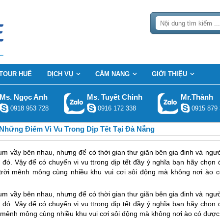
TOUR HUẾ
DỊCH VỤ
CẨM NANG
GIỚI THIỆU
Ms. Ngọc Anh
Ms. Tuyết Chinh
Mr.Thành
0918 953 728
0916 172 338
0915 879 
Những Điểm Vi Vu Trong Dịp Tết Tại Đà Nẵng
xum vầy bên nhau, nhưng để có thời gian thư giãn bên gia đinh và ngư
 đó. Vậy để có chuyến vi vu ttrong dịp tết đầy ý nghĩa bạn hãy chọn 
rời mênh mông cùng nhiều khu vui cơi sôi động mà không nơi ào c
xum vầy bên nhau, nhưng để có thời gian thư giãn bên gia đinh và ngư
 đó. Vậy để có chuyến vi vu ttrong dịp tết đầy ý nghĩa bạn hãy chọn 
 mênh mông cùng nhiều khu vui cơi sôi động mà không nơi ào có được