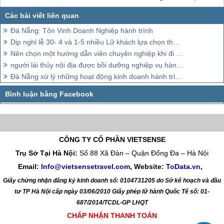
Đà Nẵng: Tôn Vinh Doanh Nghiệp hành trình
Dịp nghỉ lễ 30- 4 và 1-5 nhiều Lữ khách lựa chọn thăm quan Đà Nẵng
Nên chọn một hướng dẫn viên chuyên nghiệp khi đi Đà Nẵng
người lái thủy nội địa được bồi dưỡng nghiệp vụ hành trình
Đà Nẵng xử lý những hoạt động kinh doanh hành trình trái phép
CÔNG TY CỔ PHẦN VIETSENSE
Trụ Sở Tại Hà Nội:
Số 88 Xã Đàn – Quận Đống Đa – Hà Nội
Email:
Info@vietsensetravel.com
, Website:
ToData.vn
,
Giấy chứng nhận đăng ký kinh doanh số: 0104731205 do Sở kế hoạch và đầu
tư TP Hà Nội cấp ngày 03/06/2010 Giấy phép lữ hành Quốc Tế số: 01-
687/2014/TCDL-GP LHQT
CHẤP NHẬN THANH TOÁN