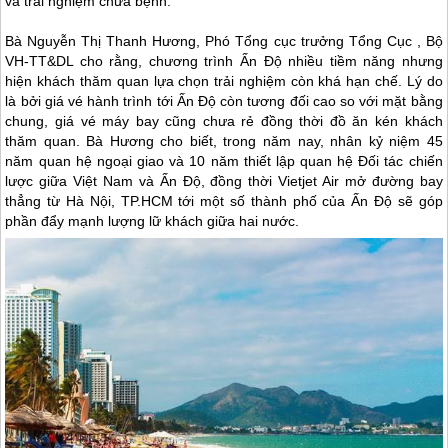
và trải nghiệm chữa bệnh.
Bà Nguyễn Thị Thanh Hương, Phó Tổng cục trưởng Tổng Cục , Bộ
VH-TT&DL cho rằng, chương trình Ấn Độ nhiều tiềm năng nhưng
hiện khách thăm quan lựa chọn trải nghiệm còn khá hạn chế. Lý do
là bởi giá vé hành trình tới Ấn Độ còn tương đối cao so với mặt bằng
chung, giá vé máy bay cũng chưa rẻ đồng thời đồ ăn kén khách
thăm quan. Bà Hương cho biết, trong năm nay, nhân kỷ niệm 45
năm quan hệ ngoại giao và 10 năm thiết lập quan hệ Đối tác chiến
lược giữa Việt Nam và Ấn Độ, đồng thời Vietjet Air mở đường bay
thẳng từ Hà Nội, TP.HCM tới một số thành phố của Ấn Độ sẽ góp
phần đẩy mạnh lượng lữ khách giữa hai nước.