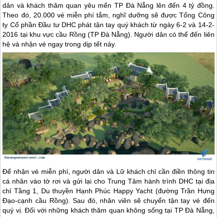
dân và khách thăm quan yêu mến TP
Đà Nẵng
lên đến 4 tỷ đồng.
Theo đó, 20.000 vé miễn phí tắm, nghĩ dưỡng sẽ được Tổng Công
ty Cổ phần Đầu tư DHC phát tận tay quý khách từ ngày 6-2 và 14-2-
2016 tại khu vực cầu Rồng (TP
Đà Nẵng
). Người dân có thể đến liên
hệ và nhận vé ngay trong dịp tết này.
Để nhận vé miễn phí, người dân và Lữ khách chỉ cần điền thông tin
cá nhân vào tờ rơi và gửi lại cho Trung Tâm hành trình DHC tại địa
chỉ Tầng 1, Du thuyền Hạnh Phúc Happy Yacht (đường Trần Hưng
Đạo-cạnh cầu Rồng). Sau đó, nhân viên sẽ chuyển tận tay vé đến
quý vị. Đối với những khách thăm quan không sống tại TP
Đà Nẵng
,