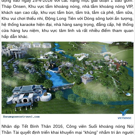
động vào ngày 25-4-2016 với các hạng mục giai đoạn 1 bao gồm:
Tháp Onsen, Khu vực tắm khoáng nóng, nhà tắm khoáng nóng VIP,
khách sạn cao cấp, khu vực tắm bùn, tắm trà, tắm cà phê, tắm sữa,
Khu vui chơi thiếu nhi, Động Long Tiên với Dòng sông lười ấn tượng,
hệ thống karaoke hiện đại, nhà hàng sang trọng, đẳng cấp, hệ thống
cửa hàng lưu niệm, khu vực tâm linh và rất nhiều điểm tham quan
hấp dẫn khác.
Nhân dịp Tết Bính Thân 2016, Công viên Suối khoáng nóng Núi
Thần Tài quyết định triển khai khuyến mại “khủng” nhắm tri ân người