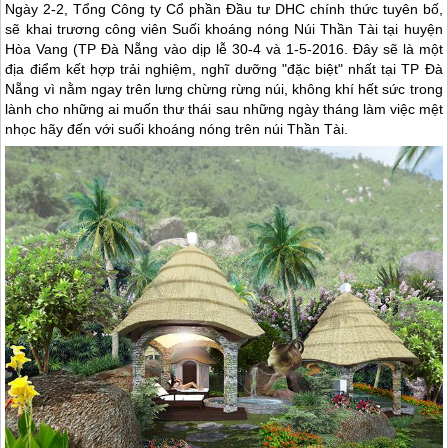
Ngày 2-2, Tổng Công ty Cổ phần Đầu tư DHC chính thức tuyên bố,
sẽ khai trương công viên Suối khoáng nóng Núi Thần Tài tại huyện
Hòa Vang (TP
Đà Nẵng
vào dịp lễ 30-4 và 1-5-2016. Đây sẽ là một
địa điểm kết hợp trải nghiệm, nghĩ dưỡng "đặc biệt" nhất tại TP
Đà
Nẵng
vì nằm ngay trên lưng chừng rừng núi, không khí hết sức trong
lành cho những ai muốn thư thái sau những ngày tháng làm việc mệt
nhọc hãy đến với suối khoáng nóng trên núi Thần Tài.