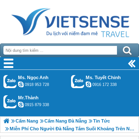
Ms. Ngọc Anh
Ms. Tuyết Chinh
0918 953 728
0916 172 338
Mr.Thành
0915 879 338
Cẩm Nang
Cẩm Nang Đà Nẵng
Tin Tức
Miễn Phí Cho Người Đà Nẵng Tắm Suối Khoáng Trên Núi Thần Tài